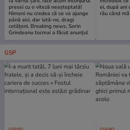
la vârful țării, face acum înconjurul
Incredibil ce
presei cu o viteză neașteptată!
ei, după ani 
Nimeni nu credea că se va ajunge
rău când mă
până aici, dar iată-ne, dragi
cetățeni. Breaking news, Sorin
Grindeanu tocmai a făcut anunțul
GSP
GSP.RO
GSP.RO