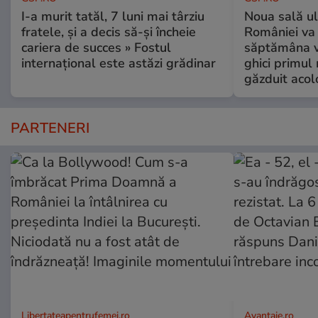
I-a murit tatăl, 7 luni mai târziu
Noua sală u
fratele, și a decis să-și încheie
României va 
cariera de succes » Fostul
săptămâna vi
internațional este astăzi grădinar
ghici primul 
găzduit acol
PARTENERI
Libertateapentrufemei.ro
Avantaje.ro