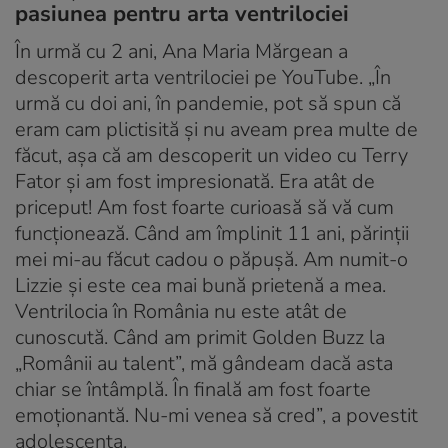
pasiunea pentru arta ventrilociei
În urmă cu 2 ani, Ana Maria Mărgean a
descoperit arta ventrilociei pe YouTube. „În
urmă cu doi ani, în pandemie, pot să spun că
eram cam plictisită și nu aveam prea multe de
făcut, așa că am descoperit un video cu Terry
Fator și am fost impresionată. Era atât de
priceput! Am fost foarte curioasă să vă cum
funcționează. Când am împlinit 11 ani, părinții
mei mi-au făcut cadou o păpușă. Am numit-o
Lizzie și este cea mai bună prietenă a mea.
Ventrilocia în România nu este atât de
cunoscută. Când am primit Golden Buzz la
„Românii au talent”, mă gândeam dacă asta
chiar se întâmplă. În finală am fost foarte
emoționantă. Nu-mi venea să cred”, a povestit
adolescenta.