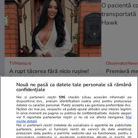
TVMania.ro
ObservatorNews
A rupt tăcerea fără nicio rușine!
Premieră me
Daniela Crudu spune totul despre
pacientă co
activitatea ei de pe platformele
transportată
Nouă ne pasă ca datele tale personale să rămână
confidențiale
pentru adulți: „Fac ce vreau, e
Hawk
wow!”
Noi și partenerii noștri
596
stocăm și/sau accesăm informații pe
dispozitivul dvs., precum identificatorii cookie unici pentru prelucrarea
datelor cu caracter personal. Puteți accepta sau gestiona preferințele dvs.
făcând clic mai jos, respectiv vă puteți opune utilizării unui interes legitim
în orice moment pe pagina cu politica de confidențialitate. Aceste alegeri
vor fi raportate partenerilor noștri și nu vă vor afecta navigarea.
Mai
multe detalii
PARTENERI
Noi si partenerii nostri (retelele de socializare si agentiile de publicitate
partenere, precum si furnizorii nostri de servicii de date analitice)
prelucram date pentru a permite website-ului sa functioneze, pentru a
personaliza continutul si anunturile publicitare afisate in functie de