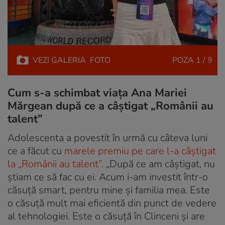
VEZI
GALERIA
FOTO
POZA
1 / 9
Cum s-a schimbat viața Ana Mariei
Mărgean după ce a câștigat „Românii au
talent”
Adolescenta a povestit în urmă cu câteva luni
ce a făcut cu
marele premiu pe care l-a câștigat
la „Românii au talent”.
„După ce am câștigat, nu
știam ce să fac cu ei. Acum i-am investit într-o
căsuță smart, pentru mine și familia mea. Este
o căsuță mult mai eficientă din punct de vedere
al tehnologiei. Este o căsuță în Clinceni și are