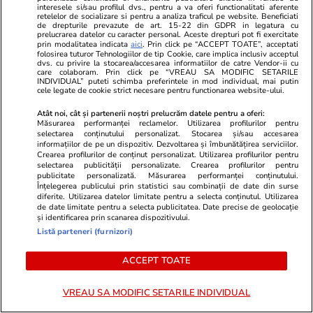
interesele si/sau profilul dvs., pentru a va oferi functionalitati aferente
retelelor de socializare si pentru a analiza traficul pe website. Beneficiati
de drepturile prevazute de art. 15-22 din GDPR in legatura cu
prelucrarea datelor cu caracter personal. Aceste drepturi pot fi exercitate
prin modalitatea indicata
aici
. Prin click pe “ACCEPT TOATE”, acceptati
folosirea tuturor Tehnologiilor de tip Cookie, care implica inclusiv acceptul
dvs. cu privire la stocarea/accesarea informatiilor de catre Vendor-ii cu
care colaboram. Prin click pe “VREAU SA MODIFIC SETARILE
INDIVIDUAL” puteti schimba preferintele in mod individual, mai putin
cele legate de cookie strict necesare pentru functionarea website-ului.
Atât noi, cât și partenerii noștri prelucrăm datele pentru a oferi:
Măsurarea performanței reclamelor. Utilizarea profilurilor pentru
selectarea conținutului personalizat. Stocarea și/sau accesarea
informațiilor de pe un dispozitiv. Dezvoltarea și îmbunătățirea serviciilor.
Crearea profilurilor de conținut personalizat. Utilizarea profilurilor pentru
GSP.ro
GSP.ro
selectarea publicității personalizate. Crearea profilurilor pentru
Marea rivală a Simonei Halep, de
Ce s-a întâmp
publicitate personalizată. Măsurarea performanței conținutului.
Înțelegerea publicului prin statistici sau combinații de date din surse
nerecunoscut pe plajele din
Mircea Luces
diferite. Utilizarea datelor limitate pentru a selecta conținutul. Utilizarea
Grecia
Romradiatoa
de date limitate pentru a selecta publicitatea. Date precise de geolocație
și identificarea prin scanarea dispozitivului.
Listă parteneri (furnizori)
ACCEPT TOATE
VREAU SA MODIFIC SETARILE INDIVIDUAL