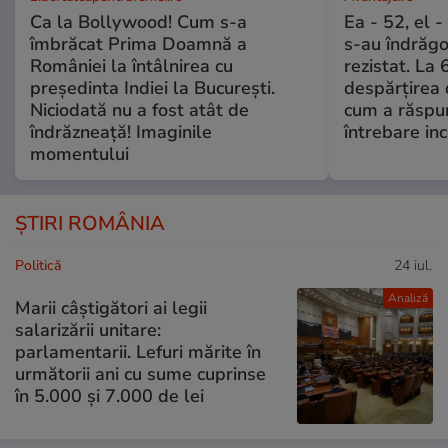
Ca la Bollywood! Cum s-a
Ea - 52, el 
îmbrăcat Prima Doamnă a
s-au îndrăgos
României la întâlnirea cu
rezistat. La 
președinta Indiei la București.
despărțirea 
Niciodată nu a fost atât de
cum a răspu
îndrăzneață! Imaginile
întrebare i
momentului
ȘTIRI ROMÂNIA
Politică
24 iul.
Analiză
Marii câștigători ai legii
salarizării unitare:
parlamentarii. Lefuri mărite în
următorii ani cu sume cuprinse
în 5.000 și 7.000 de lei