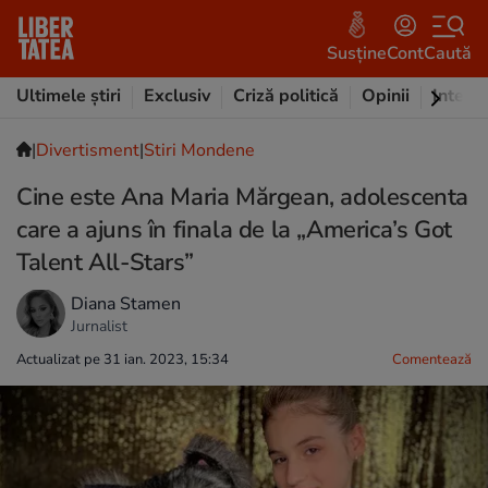
Susține
Cont
Caută
Ultimele știri
Exclusiv
Criză politică
Opinii
Intervi
|
Divertisment
|
Stiri Mondene
Cine este Ana Maria Mărgean, adolescenta
care a ajuns în finala de la „America’s Got
Talent All-Stars”
Diana Stamen
Jurnalist
Actualizat pe 31 ian. 2023, 15:34
Comentează