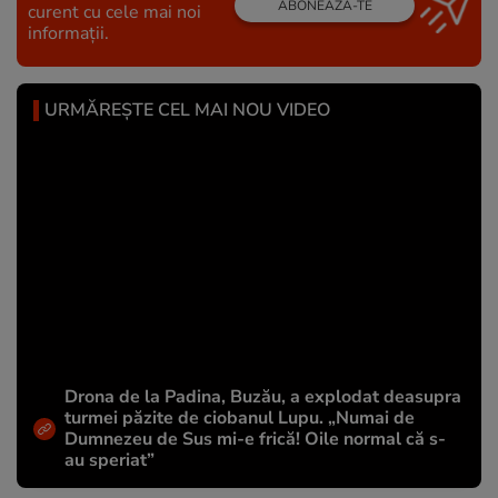
ABONEAZĂ-TE
curent cu cele mai noi
informații.
URMĂREȘTE CEL MAI NOU VIDEO
Drona de la Padina, Buzău, a explodat deasupra
turmei păzite de ciobanul Lupu. „Numai de
Dumnezeu de Sus mi-e frică! Oile normal că s-
au speriat”