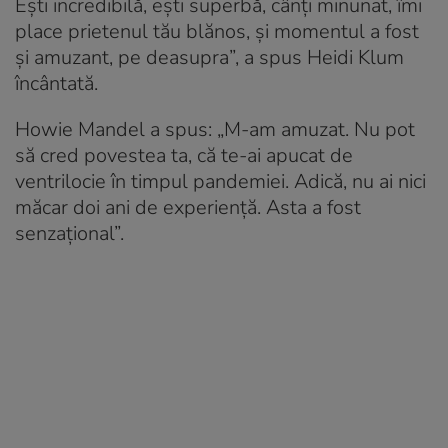
Ești incredibilă, ești superbă, cânți minunat, îmi
place prietenul tău blănos, și momentul a fost
și amuzant, pe deasupra”, a spus Heidi Klum
încântată.
Howie Mandel a spus: „M-am amuzat. Nu pot
să cred povestea ta, că te-ai apucat de
ventrilocie în timpul pandemiei. Adică, nu ai nici
măcar doi ani de experiență. Asta a fost
senzațional”.