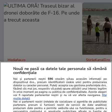
Mediafax.ro
StirileKanalD.ro
ULTIMA ORĂ! Traseul bizar al
Femeie lovit
Nouă ne pasă ca datele tale personale să rămână
dronei doborâte de F-16. Pe unde
făcea plajă: „
confidențiale
a trecut aceasta
Noi și partenerii noștri
596
stocăm și/sau accesăm informații pe
dispozitivul dvs., precum identificatorii cookie unici pentru prelucrarea
datelor cu caracter personal. Puteți accepta sau gestiona preferințele dvs.
făcând clic mai jos, respectiv vă puteți opune utilizării unui interes legitim
în orice moment pe pagina cu politica de confidențialitate. Aceste alegeri
vor fi raportate partenerilor noștri și nu vă vor afecta navigarea.
Mai
multe detalii
PROMO
Noi si partenerii nostri (retelele de socializare si agentiile de publicitate
partenere, precum si furnizorii nostri de servicii de date analitice)
prelucram date pentru a permite website-ului sa functioneze, pentru a
personaliza continutul si anunturile publicitare afisate in functie de