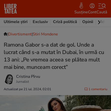
Susține
Cont
Caută
Ultimele știri
Exclusiv
Criză politică
Opinii
Video
|
Divertisment
|
Stiri Mondene
Ramona Gabor s-a dat de gol. Unde a
lucrat când s-a mutat în Dubai, în urmă cu
13 ani: „Pe vremea aceea se plătea mult
mai bine, munceam corect”
Cristina Pîrvu
Jurnalist
Actualizat pe 21 iul. 2024, 02:01
1 comentariu