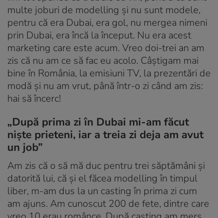
multe joburi de modelling și nu sunt modele,
pentru că era Dubai, era gol, nu mergea nimeni
prin Dubai, era încă la început. Nu era acest
marketing care este acum. Vreo doi-trei an am
zis că nu am ce să fac eu acolo. Câștigam mai
bine în România, la emisiuni TV, la prezentări de
modă și nu am vrut, până într-o zi când am zis:
hai să încerc!
„După prima zi în Dubai mi-am făcut
niște prieteni, iar a treia zi deja am avut
un job”
Am zis că o să mă duc pentru trei săptămâni și
datorită lui, că și el făcea modelling în timpul
liber, m-am dus la un casting în prima zi cum
am ajuns. Am cunoscut 200 de fete, dintre care
vreo 10 erau românce. După casting am mers