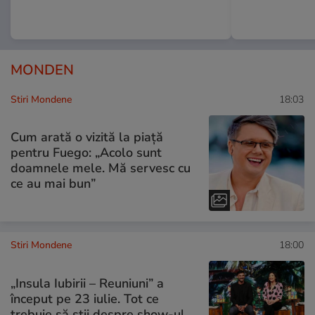
MONDEN
Stiri Mondene
18:03
Cum arată o vizită la piață
pentru Fuego: „Acolo sunt
doamnele mele. Mă servesc cu
ce au mai bun”
Stiri Mondene
18:00
„Insula Iubirii – Reuniuni” a
început pe 23 iulie. Tot ce
trebuie să știi despre show-ul