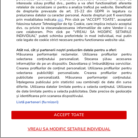
interesele si/sau profilul dvs., pentru a va oferi functionalitati aferente
retelelor de socializare si pentru a analiza traficul pe website. Beneficiati
de drepturile prevazute de art. 15-22 din GDPR in legatura cu
prelucrarea datelor cu caracter personal. Aceste drepturi pot fi exercitate
prin modalitatea indicata
aici
. Prin click pe “ACCEPT TOATE”, acceptati
folosirea tuturor Tehnologiilor de tip Cookie, care implica inclusiv acceptul
dvs. cu privire la stocarea/accesarea informatiilor de catre Vendor-ii cu
care colaboram. Prin click pe “VREAU SA MODIFIC SETARILE
INDIVIDUAL” puteti schimba preferintele in mod individual, mai putin
cele legate de cookie strict necesare pentru functionarea website-ului.
Atât noi, cât și partenerii noștri prelucrăm datele pentru a oferi:
Măsurarea performanței reclamelor. Utilizarea profilurilor pentru
selectarea conținutului personalizat. Stocarea și/sau accesarea
informațiilor de pe un dispozitiv. Dezvoltarea și îmbunătățirea serviciilor.
Advertorial
Advertorial
Crearea profilurilor de conținut personalizat. Utilizarea profilurilor pentru
selectarea publicității personalizate. Crearea profilurilor pentru
Smart is the new chic: Cum ne
Înscrie-te ac
publicitate personalizată. Măsurarea performanței conținutului.
ajută tehnologia să ne reinventăm
voucher de 5
Înțelegerea publicului prin statistici sau combinații de date din surse
diferite. Utilizarea datelor limitate pentru a selecta conținutul. Utilizarea
de date limitate pentru a selecta publicitatea. Date precise de geolocație
și identificarea prin scanarea dispozitivului.
PARTENERI
Listă parteneri (furnizori)
ACCEPT TOATE
VREAU SA MODIFIC SETARILE INDIVIDUAL