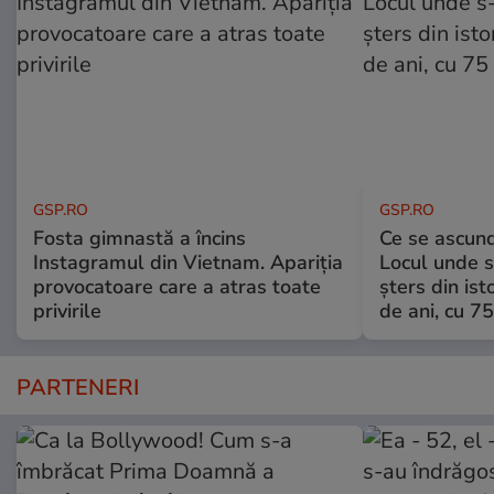
GSP.RO
GSP.RO
Fosta gimnastă a încins
Ce se ascund
Instagramul din Vietnam. Apariția
Locul unde s-
provocatoare care a atras toate
șters din ist
privirile
de ani, cu 7
PARTENERI