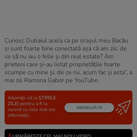
Cunosc Dubaiul acela ca pe orașul meu Bacău
și sunt foarte bine conectată așa că am zis: de
ce să nu iau o felie și din real estate? Am
prieteni care și-au listat proprietățile foarte
scumpe cu mine și, de ce nu, acum fac și asta”, a
mai zis Ramona Gabor pe YouTube.
Abonați-vă la
ȘTIRILE
ZILEI
pentru a fi la
ABONEAZĂ-TE
curent cu cele mai noi
informații.
URMĂREȘTE CEL MAI NOU VIDEO