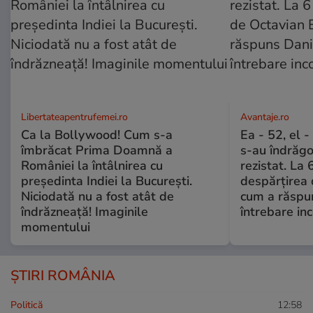
Libertateapentrufemei.ro
Avantaje.ro
Ca la Bollywood! Cum s-a
Ea - 52, el 
îmbrăcat Prima Doamnă a
s-au îndrăgos
României la întâlnirea cu
rezistat. La 
președinta Indiei la București.
despărțirea 
Niciodată nu a fost atât de
cum a răspu
îndrăzneață! Imaginile
întrebare i
momentului
ȘTIRI ROMÂNIA
Politică
12:58