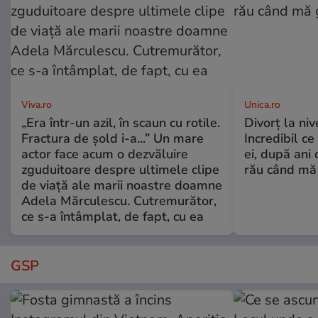
Viva.ro
Unica.ro
„Era într-un azil, în scaun cu rotile.
Divorț la nive
Fractura de șold i-a...” Un mare
Incredibil ce
actor face acum o dezvăluire
ei, după ani 
zguduitoare despre ultimele clipe
rău când mă
de viață ale marii noastre doamne
Adela Mărculescu. Cutremurător,
ce s-a întâmplat, de fapt, cu ea
GSP