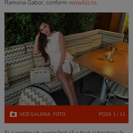
Ramona Gabor, conform
wowbiz.ro
.
VEZI
GALERIA
FOTO
POZA
1 / 11
Și a continuat, explicând că a fost și hostess în