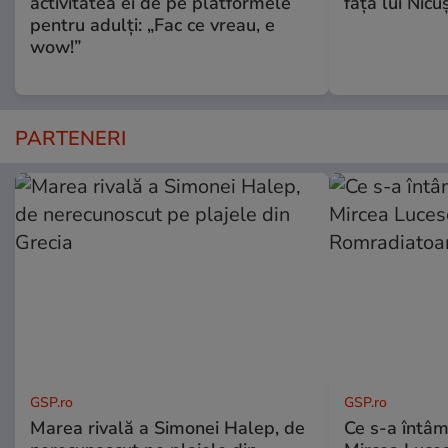
activitatea ei de pe platformele
fața lui Nic
pentru adulți: „Fac ce vreau, e
wow!”
PARTENERI
GSP.ro
GSP.ro
Marea rivală a Simonei Halep, de
Ce s-a întâmp