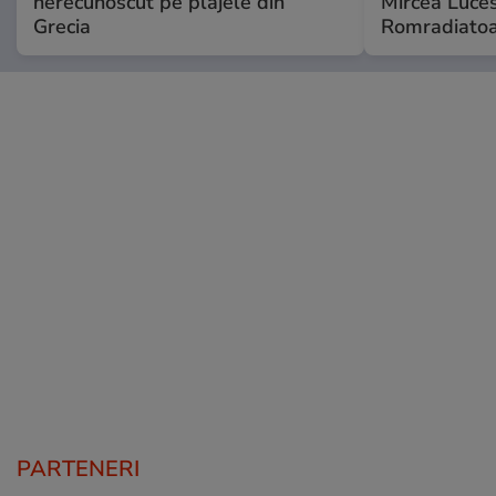
nerecunoscut pe plajele din
Mircea Luces
Grecia
Romradiatoa
PARTENERI