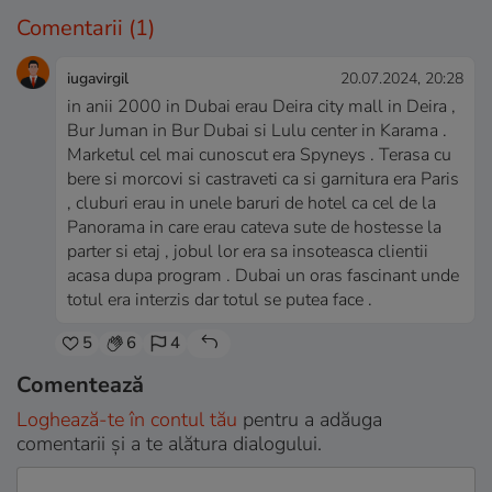
Comentarii
(1)
iugavirgil
20.07.2024, 20:28
in anii 2000 in Dubai erau Deira city mall in Deira ,
Bur Juman in Bur Dubai si Lulu center in Karama .
Marketul cel mai cunoscut era Spyneys . Terasa cu
bere si morcovi si castraveti ca si garnitura era Paris
, cluburi erau in unele baruri de hotel ca cel de la
Panorama in care erau cateva sute de hostesse la
parter si etaj , jobul lor era sa insoteasca clientii
acasa dupa program . Dubai un oras fascinant unde
totul era interzis dar totul se putea face .
5
6
4
Comentează
Loghează-te în contul tău
pentru a adăuga
comentarii și a te alătura dialogului.