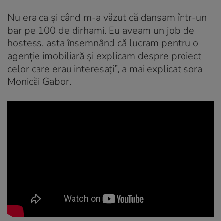
Nu era ca și când m-a văzut că dansam într-un
bar pe 100 de dirhami. Eu aveam un job de
hostess, asta însemnând că lucram pentru o
agenție imobiliară și explicam despre proiect
celor care erau interesați”, a mai explicat sora
Monicăi Gabor.