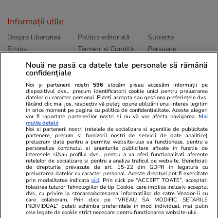
Informații utile
Despre Libertatea
Politica editorială
Subiecte
Echipa
Termeni și Conditii
Persoane
Publicitate
Abonamente
Sitemap
Nouă ne pasă ca datele tale personale să rămână
Politica de
Autori
confidențiale
confidențialitate
Noi și partenerii noștri
596
stocăm și/sau accesăm informații pe
dispozitivul dvs., precum identificatorii cookie unici pentru prelucrarea
datelor cu caracter personal. Puteți accepta sau gestiona preferințele dvs.
Ringier România
făcând clic mai jos, respectiv vă puteți opune utilizării unui interes legitim
în orice moment pe pagina cu politica de confidențialitate. Aceste alegeri
vor fi raportate partenerilor noștri și nu vă vor afecta navigarea.
Mai
Libertatea pentru
ELLE
Locuri de muncă
multe detalii
femei
Noi si partenerii nostri (retelele de socializare si agentiile de publicitate
Gazeta Sporturilor
Imobiliare.ro
partenere, precum si furnizorii nostri de servicii de date analitice)
Unica.ro
prelucram date pentru a permite website-ului sa functioneze, pentru a
Stiri mondene
Jobradar24
personaliza continutul si anunturile publicitare afisate in functie de
Program TV
Calculator sarcina
Imoradar24
interesele si/sau profilul dvs., pentru a va oferi functionalitati aferente
retelelor de socializare si pentru a analiza traficul pe website. Beneficiati
Avantaje
Ajută Copiii
Colecții Libertatea
de drepturile prevazute de art. 15-22 din GDPR in legatura cu
prelucrarea datelor cu caracter personal. Aceste drepturi pot fi exercitate
prin modalitatea indicata
aici
. Prin click pe “ACCEPT TOATE”, acceptati
Pariază responsabil! Decizia ONJN nr. 821/25.09.2025.
folosirea tuturor Tehnologiilor de tip Cookie, care implica inclusiv acceptul
Jocurile de noroc sunt interzise minorilor.
dvs. cu privire la stocarea/accesarea informatiilor de catre Vendor-ii cu
care colaboram. Prin click pe “VREAU SA MODIFIC SETARILE
INDIVIDUAL” puteti schimba preferintele in mod individual, mai putin
cele legate de cookie strict necesare pentru functionarea website-ului.