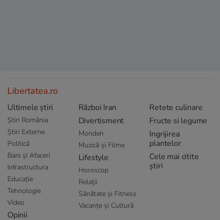
Libertatea.ro
Ultimele știri
Război Iran
Retete culinare
Știri România
Divertisment
Fructe si legume
Știri Externe
Monden
Ingrijirea
plantelor
Politică
Muzică și Filme
Bani și Afaceri
Cele mai citite
Lifestyle
știri
Infrastructura
Horoscop
Educație
Relații
Tehnologie
Sănătate și Fitness
Video
Vacanțe și Cultură
Opinii