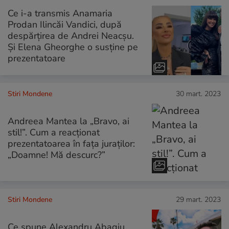
Ce i-a transmis Anamaria
Prodan Ilincăi Vandici, după
despărțirea de Andrei Neacșu.
Și Elena Gheorghe o susține pe
prezentatoare
Stiri Mondene
30 mart. 2023
Andreea Mantea la „Bravo, ai
stil!”. Cum a reacționat
prezentatoarea în fața juraților:
„Doamne! Mă descurc?”
Stiri Mondene
29 mart. 2023
Ce spune Alexandru Abagiu