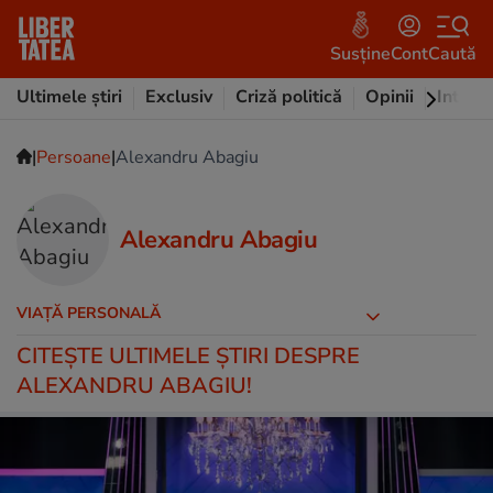
Susține
Cont
Caută
Ultimele știri
Exclusiv
Criză politică
Opinii
Intervi
|
|
Persoane
Alexandru Abagiu
Alexandru Abagiu
VIAȚĂ PERSONALĂ
CITEŞTE ULTIMELE ŞTIRI DESPRE
ALEXANDRU ABAGIU!