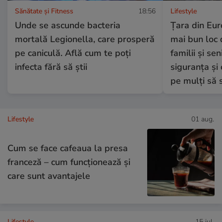
Sănătate și Fitness
18:56
Lifestyle
Unde se ascunde bacteria
Țara din Eu
mortală Legionella, care prosperă
mai bun loc 
pe caniculă. Află cum te poți
familii și sen
infecta fără să știi
siguranța și c
pe mulți să 
Lifestyle
01 aug.
Cum se face cafeaua la presa
franceză – cum funcționează și
care sunt avantajele
Lifestyle
15 iul.