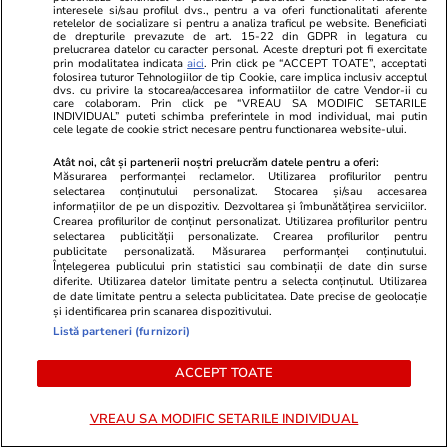
interesele si/sau profilul dvs., pentru a va oferi functionalitati aferente
„Vocea României” 2026 începe
retelelor de socializare si pentru a analiza traficul pe website. Beneficiati
de drepturile prevazute de art. 15-22 din GDPR in legatura cu
pe 4 septembrie. Tot ce trebuie
prelucrarea datelor cu caracter personal. Aceste drepturi pot fi exercitate
prin modalitatea indicata
aici
. Prin click pe “ACCEPT TOATE”, acceptati
să știi despre show
folosirea tuturor Tehnologiilor de tip Cookie, care implica inclusiv acceptul
dvs. cu privire la stocarea/accesarea informatiilor de catre Vendor-ii cu
care colaboram. Prin click pe “VREAU SA MODIFIC SETARILE
INDIVIDUAL” puteti schimba preferintele in mod individual, mai putin
cele legate de cookie strict necesare pentru functionarea website-ului.
Atât noi, cât și partenerii noștri prelucrăm datele pentru a oferi:
Știri România
19:48
Măsurarea performanței reclamelor. Utilizarea profilurilor pentru
selectarea conținutului personalizat. Stocarea și/sau accesarea
Catedrala Mitropolitană, Opera
informațiilor de pe un dispozitiv. Dezvoltarea și îmbunătățirea serviciilor.
Crearea profilurilor de conținut personalizat. Utilizarea profilurilor pentru
și alte biserici din Timișoara
selectarea publicității personalizate. Crearea profilurilor pentru
publicitate personalizată. Măsurarea performanței conținutului.
rămân fără iluminat în cadrul
Înțelegerea publicului prin statistici sau combinații de date din surse
diferite. Utilizarea datelor limitate pentru a selecta conținutul. Utilizarea
măsurilor de economisire a
de date limitate pentru a selecta publicitatea. Date precise de geolocație
energiei
și identificarea prin scanarea dispozitivului.
Listă parteneri (furnizori)
ACCEPT TOATE
Știri România
19:43
Un hotel de lux din România a
VREAU SA MODIFIC SETARILE INDIVIDUAL
anunțat că stinge iluminatul