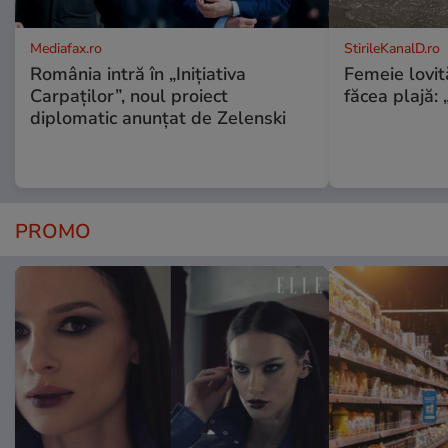
Mediafax.ro
StirileKanalD.ro
România intră în „Inițiativa
Femeie lovit
Carpaților”, noul proiect
făcea plajă: „
diplomatic anunțat de Zelenski
PROMO