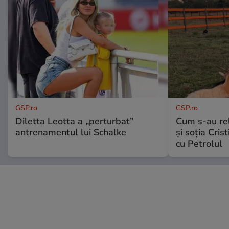
GSP.ro
GSP.ro
Diletta Leotta a „perturbat”
Cum s-au re
antrenamentul lui Schalke
și soția Cris
cu Petrolul