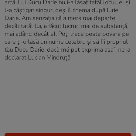
artă. Lui Ducu Darie nu i-a lăsat tatăl locul, el și
l-a câștigat singur, deși îl chema după Iurie
Darie. Am senzația că a mers mai departe
decât tatăl lui, a făcut lucruri mai de substanță,
mai adânci decât el. Poți trece peste povara pe
care ți-o lasă un nume celebru și să fii propriul
tău Ducu Darie, dacă mă pot exprima așa”, ne-a
declarat Lucian Mîndruță.