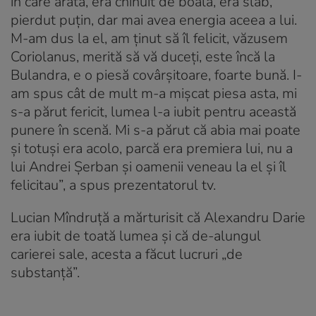
în care arăta, era chinuit de boală, era slab,
pierdut puțin, dar mai avea energia aceea a lui.
M-am dus la el, am ținut să îl felicit, văzusem
Coriolanus, merită să vă duceți, este încă la
Bulandra, e o piesă covârșitoare, foarte bună. I-
am spus cât de mult m-a mișcat piesa asta, mi
s-a părut fericit, lumea l-a iubit pentru această
punere în scenă. Mi s-a părut că abia mai poate
și totuși era acolo, parcă era premiera lui, nu a
lui Andrei Șerban și oamenii veneau la el și îl
felicitau”, a spus prezentatorul tv.
Lucian Mîndruță a mărturisit că Alexandru Darie
era iubit de toată lumea și că de-alungul
carierei sale, acesta a făcut lucruri „de
substanță”.