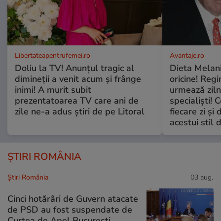
Libertateapentrufemei.ro
Avantaje.ro
Doliu la TV! Anunțul tragic al
Dieta Melan
dimineții a venit acum și frânge
oricine! Regi
inimi! A murit subit
urmează zilni
prezentatoarea TV care ani de
specialiști! 
zile ne-a adus știri de pe Litoral
fiecare zi și 
acestui stil 
ȘTIRI ROMÂNIA
Știri România
03 aug.
Cinci hotărâri de Guvern atacate
de PSD au fost suspendate de
Curtea de Apel București.