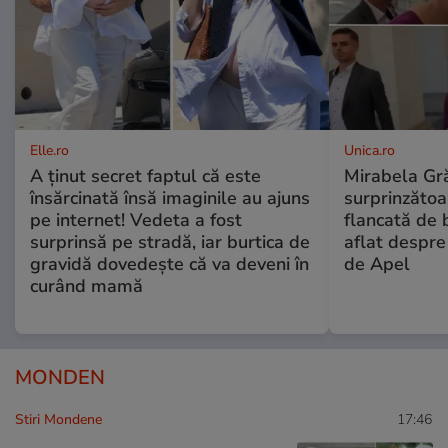
Elle.ro
Unica.ro
A ținut secret faptul că este
Mirabela Gră
însărcinată însă imaginile au ajuns
surprinzătoar
pe internet! Vedeta a fost
flancată de 
surprinsă pe stradă, iar burtica de
aflat despre
gravidă dovedește că va deveni în
de Apel
curând mamă
MONDEN
Stiri Mondene
17:46