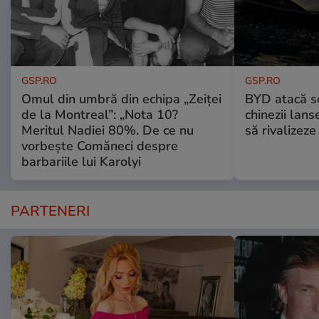
GSP.RO
GSP.RO
Omul din umbră din echipa „Zeiței
BYD atacă s
de la Montreal”: „Nota 10?
chinezii lans
Meritul Nadiei 80%. De ce nu
să rivalize
vorbește Comăneci despre
barbariile lui Karolyi
PARTENERI