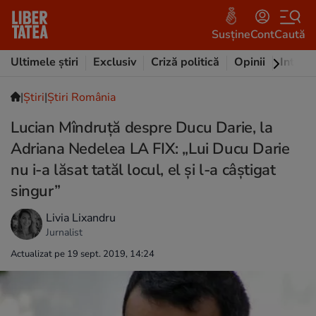
Susține
Cont
Caută
Ultimele știri
Exclusiv
Criză politică
Opinii
Intervi
|
Ştiri
|
Știri România
Lucian Mîndruță despre Ducu Darie, la
Adriana Nedelea LA FIX: „Lui Ducu Darie
nu i-a lăsat tatăl locul, el și l-a câștigat
singur”
Livia Lixandru
Jurnalist
Actualizat pe 19 sept. 2019, 14:24