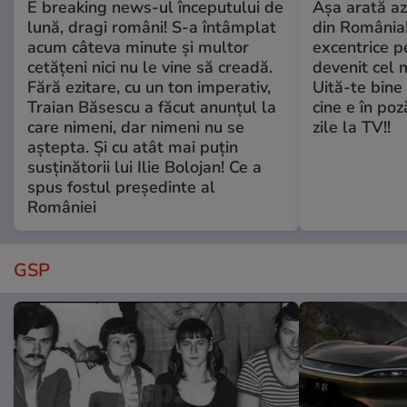
E breaking news-ul începutului de
Așa arată az
lună, dragi români! S-a întâmplat
din România!
acum câteva minute și multor
excentrice pe
cetățeni nici nu le vine să creadă.
devenit cel 
Fără ezitare, cu un ton imperativ,
Uită-te bine 
Traian Băsescu a făcut anunțul la
cine e în poz
care nimeni, dar nimeni nu se
zile la TV!!
aștepta. Și cu atât mai puțin
susținătorii lui Ilie Bolojan! Ce a
spus fostul președinte al
României
GSP