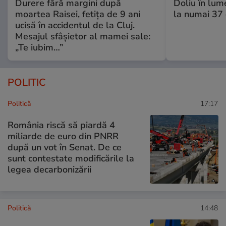
Durere fără margini după
Doliu în lume
moartea Raisei, fetița de 9 ani
la numai 37 d
ucisă în accidentul de la Cluj.
Mesajul sfâșietor al mamei sale:
„Te iubim…”
POLITIC
Politică
17:17
România riscă să piardă 4
miliarde de euro din PNRR
după un vot în Senat. De ce
sunt contestate modificările la
legea decarbonizării
Politică
14:48