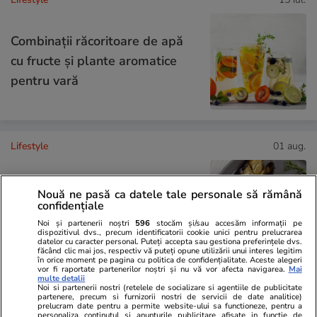
Combinaţii răcoritoare de apă
cu fructe şi plante aromatice
pentru vară
Lifestyle
01 aug.
Nouă ne pasă ca datele tale personale să rămână
Cum coci vinetele la bloc, fără
confidențiale
să umpli casa de fum
Noi și partenerii noștri
596
stocăm și/sau accesăm informații pe
dispozitivul dvs., precum identificatorii cookie unici pentru prelucrarea
datelor cu caracter personal. Puteți accepta sau gestiona preferințele dvs.
făcând clic mai jos, respectiv vă puteți opune utilizării unui interes legitim
în orice moment pe pagina cu politica de confidențialitate. Aceste alegeri
vor fi raportate partenerilor noștri și nu vă vor afecta navigarea.
Mai
multe detalii
Noi si partenerii nostri (retelele de socializare si agentiile de publicitate
Stiri Mondene
03 aug.
partenere, precum si furnizorii nostri de servicii de date analitice)
prelucram date pentru a permite website-ului sa functioneze, pentru a
personaliza continutul si anunturile publicitare afisate in functie de