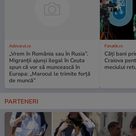
Adevarul.ro
Fanatik.ro
„Vrem în România sau în Rusia”.
Câți bani pr
Migranții ajunși ilegal în Ceuta
Craiova pent
spun că vor să muncească în
meciului ret
Europa: „Marocul le trimite forță
de muncă”
PARTENERI