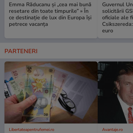
Emma Răducanu și „cea mai bună
Guvernul Ung
resetare din toate timpurile” » În
solicitării G
ce destinație de lux din Europa își
oficiale ale f
petrece vacanța
Csikszereda:
euro
PARTENERI
Libertateapentrufemei.ro
Avantaje.ro