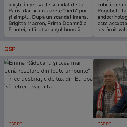
liniște în presa de scandal de la
critică derap
Paris, dar acum ziarele ”fierb” pur
Rogobete la
și simplu. După un scandal imens,
endocrinolog
Brigitte Macron, Prima Doamnă a
este accepta
Franței, a făcut anunțul bombă
a stârnit valu
GSP
GSP.RO
GSP.RO