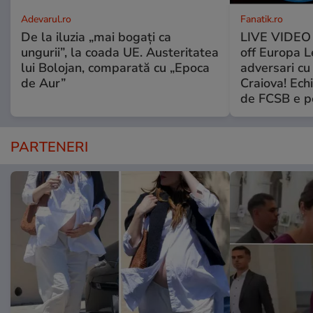
Adevarul.ro
Fanatik.ro
De la iluzia „mai bogați ca
LIVE VIDEO t
ungurii”, la coada UE. Austeritatea
off Europa L
lui Bolojan, comparată cu „Epoca
adversari cu
de Aur”
Craiova! Echi
de FCSB e pe
PARTENERI