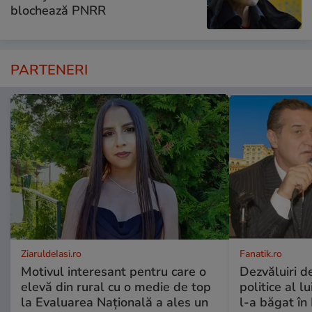
blochează PNRR
PARTENERI
ZiaruldeIasi.ro
Fanatik.ro
Motivul interesant pentru care o
Dezvăluiri de
elevă din rural cu o medie de top
politice al l
la Evaluarea Națională a ales un
l-a băgat în