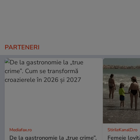
PARTENERI
Mediafax.ro
StirileKanalD.ro
De la gastronomie la „true crime”.
Femeie lovit