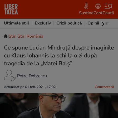
Susține
Cont
Caută
Ultimele știri
Exclusiv
Criză politică
Opinii
Intervi
|
Ştiri
|
Știri România
Ce spune Lucian Mîndruță despre imaginile
cu Klaus Iohannis la schi la o zi după
tragedia de la „Matei Balș”
Petre Dobrescu
Actualizat pe 01 feb. 2021, 17:02
Comentează