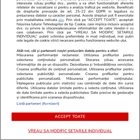
interesele si/sau profilul dvs., pentru a va oferi functionalitati aferente
retelelor de socializare si pentru a analiza traficul pe website. Beneficiati
de drepturile prevazute de art. 15-22 din GDPR in legatura cu
prelucrarea datelor cu caracter personal. Aceste drepturi pot fi exercitate
prin modalitatea indicata
aici
. Prin click pe “ACCEPT TOATE”, acceptati
Lifestyle
01 aug.
folosirea tuturor Tehnologiilor de tip Cookie, care implica inclusiv acceptul
dvs. cu privire la stocarea/accesarea informatiilor de catre Vendor-ii cu
care colaboram. Prin click pe “VREAU SA MODIFIC SETARILE
INDIVIDUAL” puteti schimba preferintele in mod individual, mai putin
cele legate de cookie strict necesare pentru functionarea website-ului.
Cum se face cafeaua la presa
franceză – cum funcționează și
Atât noi, cât și partenerii noștri prelucrăm datele pentru a oferi:
Măsurarea performanței reclamelor. Utilizarea profilurilor pentru
care sunt avantajele
selectarea conținutului personalizat. Stocarea și/sau accesarea
informațiilor de pe un dispozitiv. Dezvoltarea și îmbunătățirea serviciilor.
Crearea profilurilor de conținut personalizat. Utilizarea profilurilor pentru
selectarea publicității personalizate. Crearea profilurilor pentru
publicitate personalizată. Măsurarea performanței conținutului.
Înțelegerea publicului prin statistici sau combinații de date din surse
Lifestyle
15 iul.
diferite. Utilizarea datelor limitate pentru a selecta conținutul. Utilizarea
de date limitate pentru a selecta publicitatea. Date precise de geolocație
și identificarea prin scanarea dispozitivului.
Listă parteneri (furnizori)
Combinaţii răcoritoare de apă
cu fructe şi plante aromatice
ACCEPT TOATE
pentru vară
VREAU SA MODIFIC SETARILE INDIVIDUAL