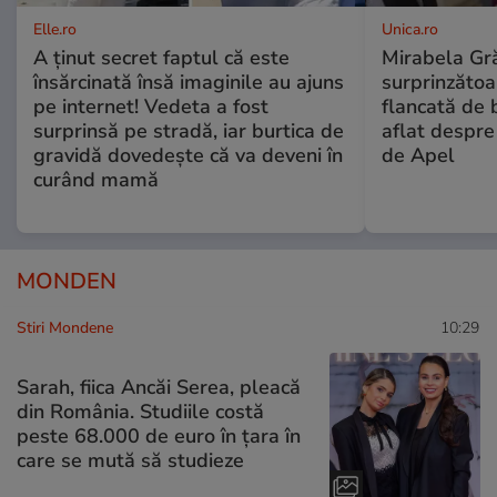
Elle.ro
Unica.ro
A ținut secret faptul că este
Mirabela Gră
însărcinată însă imaginile au ajuns
surprinzătoar
pe internet! Vedeta a fost
flancată de 
surprinsă pe stradă, iar burtica de
aflat despre
gravidă dovedește că va deveni în
de Apel
curând mamă
MONDEN
Stiri Mondene
10:29
Sarah, fiica Ancăi Serea, pleacă
din România. Studiile costă
peste 68.000 de euro în țara în
care se mută să studieze