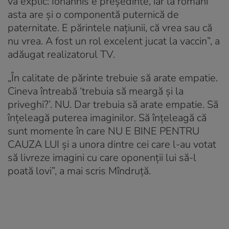
va explic: Iohannis e președinte, iar la români
asta are și o componentă puternică de
paternitate. E părintele națiunii, că vrea sau că
nu vrea. A fost un rol excelent jucat la vaccin”, a
adăugat realizatorul TV.
„În calitate de părinte trebuie să arate empatie.
Cineva întreabă ‘trebuia să meargă și la
priveghi?’. NU. Dar trebuia să arate empatie. Să
înțeleagă puterea imaginilor. Să înțeleagă că
sunt momente în care NU E BINE PENTRU
CAUZA LUI și a unora dintre cei care l-au votat
să livreze imagini cu care oponenții lui să-l
poată lovi”, a mai scris Mîndruță.