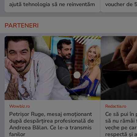
ajută tehnologia să ne reinventăm
voucher de 5
PARTENERI
Wowbiz.ro
Redactia.ro
Petrișor Ruge, mesaj emoționant
Ce să pui în 
după despărțirea profesională de
să nu rămâi f
Andreea Bălan. Ce le-a transmis
veche pe car
fanilor
respectă și a