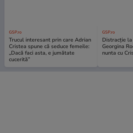
GSP.ro
GSP.ro
Trucul interesant prin care Adrian
Distracție l
Cristea spune că seduce femeile:
Georgina Rod
„Dacă faci asta, e jumătate
nunta cu Cri
cucerită”