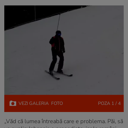
VEZI
GALERIA
FOTO
POZA
1 / 4
„Văd că lumea întreabă care e problema. Păi, să