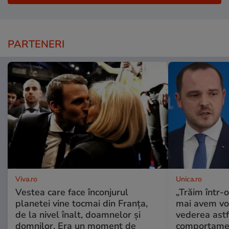
PARTENERI
Viva.ro
Unica.ro
Vestea care face înconjurul
„Trăim într-
planetei vine tocmai din Franța,
mai avem vo
de la nivel înalt, doamnelor și
vederea astf
domnilor. Era un moment de
comportamen