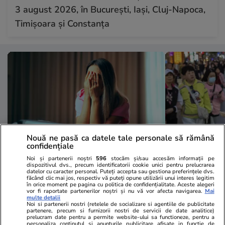
3 august 2026, în București, Iași, Cluj-Napoca,
Timișoara și Constanța
Nouă ne pasă ca datele tale personale să rămână
confidențiale
Noi și partenerii noștri
596
stocăm și/sau accesăm informații pe
dispozitivul dvs., precum identificatorii cookie unici pentru prelucrarea
Vacanțe și Cultură
08:48
Lifestyle
datelor cu caracter personal. Puteți accepta sau gestiona preferințele dvs.
făcând clic mai jos, respectiv vă puteți opune utilizării unui interes legitim
Prea săraci pentru vacanțe: 6 din
Un patron di
în orice moment pe pagina cu politica de confidențialitate. Aceste alegeri
vor fi raportate partenerilor noștri și nu vă vor afecta navigarea.
Mai
10 români nu au bani pentru o
făcut angajat
multe detalii
Noi si partenerii nostri (retelele de socializare si agentiile de publicitate
săptămână de concediu
dat afară im
partenere, precum si furnizorii nostri de servicii de date analitice)
prelucram date pentru a permite website-ului sa functioneze, pentru a
respect pent
personaliza continutul si anunturile publicitare afisate in functie de