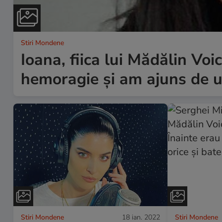
Stiri Mondene
Ioana, fiica lui Mădălin Vo
hemoragie și am ajuns de ur
Stiri Mondene
18 ian. 2022
Stiri Mondene