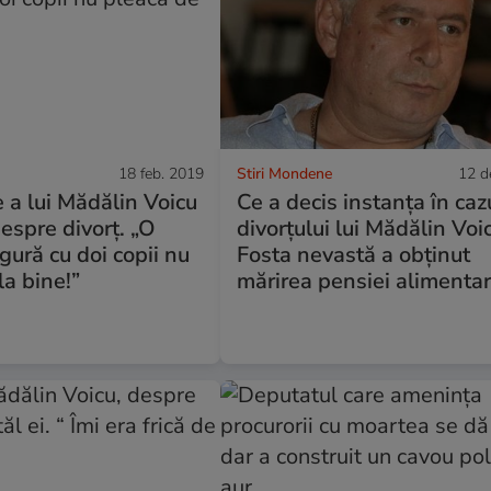
18 feb. 2019
Stiri Mondene
12 d
e a lui Mădălin Voicu
Ce a decis instanța în caz
espre divorț. „O
divorțului lui Mădălin Voi
gură cu doi copii nu
Fosta nevastă a obținut
la bine!”
mărirea pensiei alimenta