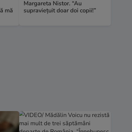
Margareta Nistor. “Au
că mă
supraviețuit doar doi copii!”