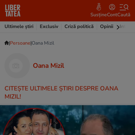
Susține
Cont
Caută
Ultimele știri
Exclusiv
Criză politică
Opinii
Intervi
|
|
Persoane
Oana Mizil
Oana Mizil
CITEŞTE ULTIMELE ŞTIRI DESPRE OANA
MIZIL!