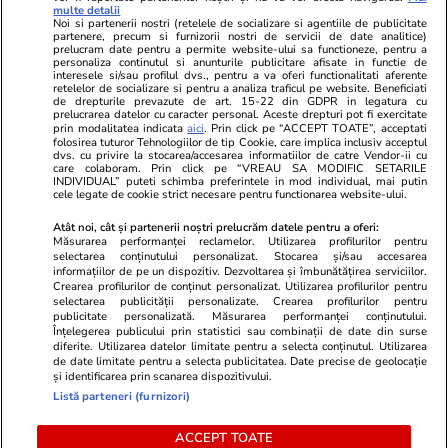
Libertatea pentru
ELLE
Locuri de muncă
multe detalii
femei
Noi si partenerii nostri (retelele de socializare si agentiile de publicitate
Gazeta Sporturilor
Imobiliare.ro
partenere, precum si furnizorii nostri de servicii de date analitice)
Unica.ro
prelucram date pentru a permite website-ului sa functioneze, pentru a
Stiri mondene
Jobradar24
personaliza continutul si anunturile publicitare afisate in functie de
Program TV
Calculator sarcina
Imoradar24
interesele si/sau profilul dvs., pentru a va oferi functionalitati aferente
retelelor de socializare si pentru a analiza traficul pe website. Beneficiati
Avantaje
Ajută Copiii
Colecții Libertatea
de drepturile prevazute de art. 15-22 din GDPR in legatura cu
prelucrarea datelor cu caracter personal. Aceste drepturi pot fi exercitate
prin modalitatea indicata
aici
. Prin click pe “ACCEPT TOATE”, acceptati
Pariază responsabil! Decizia ONJN nr. 821/25.09.2025.
folosirea tuturor Tehnologiilor de tip Cookie, care implica inclusiv acceptul
Jocurile de noroc sunt interzise minorilor.
dvs. cu privire la stocarea/accesarea informatiilor de catre Vendor-ii cu
care colaboram. Prin click pe “VREAU SA MODIFIC SETARILE
INDIVIDUAL” puteti schimba preferintele in mod individual, mai putin
cele legate de cookie strict necesare pentru functionarea website-ului.
© 2026 Ringier Romania. Toate drepturile rezervate
Atât noi, cât și partenerii noștri prelucrăm datele pentru a oferi:
Măsurarea performanței reclamelor. Utilizarea profilurilor pentru
selectarea conținutului personalizat. Stocarea și/sau accesarea
informațiilor de pe un dispozitiv. Dezvoltarea și îmbunătățirea serviciilor.
Crearea profilurilor de conținut personalizat. Utilizarea profilurilor pentru
Actualizare preferințe cookies
selectarea publicității personalizate. Crearea profilurilor pentru
publicitate personalizată. Măsurarea performanței conținutului.
Înțelegerea publicului prin statistici sau combinații de date din surse
diferite. Utilizarea datelor limitate pentru a selecta conținutul. Utilizarea
de date limitate pentru a selecta publicitatea. Date precise de geolocație
și identificarea prin scanarea dispozitivului.
Listă parteneri (furnizori)
ACCEPT TOATE