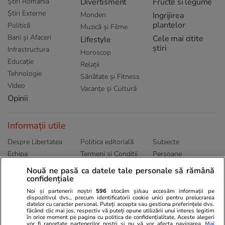
Știri România
Divertisment
Fructe si legume
Știri Externe
Monden
Ingrijirea
plantelor
Politică
Muzică și Filme
Bani și Afaceri
Cele mai citite
Lifestyle
știri
Infrastructura
Horoscop
Educație
Relații
Tehnologie
Sănătate și Fitness
Video
Vacanțe și Cultură
Opinii
Informații utile
Despre Libertatea
Politica editorială
Subiecte
Echipa
Termeni și Conditii
Persoane
Publicitate
Abonamente
Sitemap
Nouă ne pasă ca datele tale personale să rămână
Politica de
Autori
confidențiale
confidențialitate
Noi și partenerii noștri
596
stocăm și/sau accesăm informații pe
dispozitivul dvs., precum identificatorii cookie unici pentru prelucrarea
datelor cu caracter personal. Puteți accepta sau gestiona preferințele dvs.
Ringier România
făcând clic mai jos, respectiv vă puteți opune utilizării unui interes legitim
în orice moment pe pagina cu politica de confidențialitate. Aceste alegeri
vor fi raportate partenerilor noștri și nu vă vor afecta navigarea.
Mai