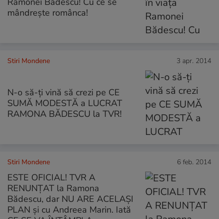
Ramonei Bădescu! Cu ce se
mândreşte românca!
Stiri Mondene
3 apr. 2014
N-o să-ţi vină să crezi pe CE
SUMĂ MODESTĂ a LUCRAT
RAMONA BĂDESCU la TVR!
Stiri Mondene
6 feb. 2014
ESTE OFICIAL! TVR A
RENUNŢAT la Ramona
Bădescu, dar NU ARE ACELAŞI
PLAN şi cu Andreea Marin. Iată