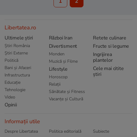
1
2
Libertatea.ro
Ultimele știri
Război Iran
Retete culinare
Știri România
Divertisment
Fructe si legume
Știri Externe
Monden
Ingrijirea
plantelor
Politică
Muzică și Filme
Bani și Afaceri
Cele mai citite
Lifestyle
știri
Infrastructura
Horoscop
Educație
Relații
Tehnologie
Sănătate și Fitness
Video
Vacanțe și Cultură
Opinii
Informații utile
Despre Libertatea
Politica editorială
Subiecte