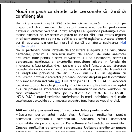
Echipa
Termeni și Conditii
Persoane
Publicitate
Abonamente
Sitemap
Nouă ne pasă ca datele tale personale să rămână
Politica de
Autori
confidențiale
confidențialitate
Noi și partenerii noștri
596
stocăm și/sau accesăm informații pe
dispozitivul dvs., precum identificatorii cookie unici pentru prelucrarea
datelor cu caracter personal. Puteți accepta sau gestiona preferințele dvs.
Ringier România
făcând clic mai jos, respectiv vă puteți opune utilizării unui interes legitim
în orice moment pe pagina cu politica de confidențialitate. Aceste alegeri
vor fi raportate partenerilor noștri și nu vă vor afecta navigarea.
Mai
Libertatea pentru
ELLE
Locuri de muncă
multe detalii
femei
Noi si partenerii nostri (retelele de socializare si agentiile de publicitate
Gazeta Sporturilor
Imobiliare.ro
partenere, precum si furnizorii nostri de servicii de date analitice)
Unica.ro
prelucram date pentru a permite website-ului sa functioneze, pentru a
Stiri mondene
Jobradar24
personaliza continutul si anunturile publicitare afisate in functie de
Program TV
Calculator sarcina
Imoradar24
interesele si/sau profilul dvs., pentru a va oferi functionalitati aferente
retelelor de socializare si pentru a analiza traficul pe website. Beneficiati
Avantaje
Ajută Copiii
Colecții Libertatea
de drepturile prevazute de art. 15-22 din GDPR in legatura cu
prelucrarea datelor cu caracter personal. Aceste drepturi pot fi exercitate
prin modalitatea indicata
aici
. Prin click pe “ACCEPT TOATE”, acceptati
Pariază responsabil! Decizia ONJN nr. 821/25.09.2025.
folosirea tuturor Tehnologiilor de tip Cookie, care implica inclusiv acceptul
Jocurile de noroc sunt interzise minorilor.
dvs. cu privire la stocarea/accesarea informatiilor de catre Vendor-ii cu
care colaboram. Prin click pe “VREAU SA MODIFIC SETARILE
INDIVIDUAL” puteti schimba preferintele in mod individual, mai putin
cele legate de cookie strict necesare pentru functionarea website-ului.
© 2026 Ringier Romania. Toate drepturile rezervate
Atât noi, cât și partenerii noștri prelucrăm datele pentru a oferi:
Măsurarea performanței reclamelor. Utilizarea profilurilor pentru
selectarea conținutului personalizat. Stocarea și/sau accesarea
informațiilor de pe un dispozitiv. Dezvoltarea și îmbunătățirea serviciilor.
Crearea profilurilor de conținut personalizat. Utilizarea profilurilor pentru
Actualizare preferințe cookies