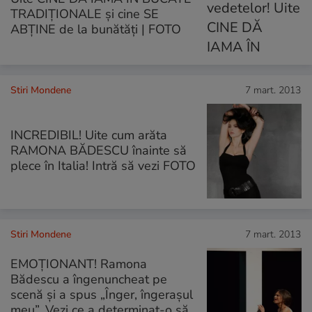
TRADIŢIONALE şi cine SE
ABŢINE de la bunătăţi | FOTO
Stiri Mondene
7 mart. 2013
INCREDIBIL! Uite cum arăta
RAMONA BĂDESCU înainte să
plece în Italia! Intră să vezi FOTO
Stiri Mondene
7 mart. 2013
EMOȚIONANT! Ramona
Bădescu a îngenuncheat pe
scenă și a spus „Înger, îngerașul
meu”. Vezi ce a determinat-o să