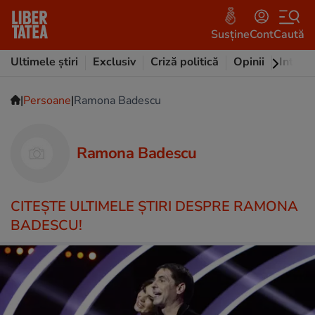
Susține
Cont
Caută
Ultimele știri
Exclusiv
Criză politică
Opinii
Intervi
|
|
Persoane
Ramona Badescu
Ramona Badescu
CITEŞTE ULTIMELE ŞTIRI DESPRE RAMONA
BADESCU!