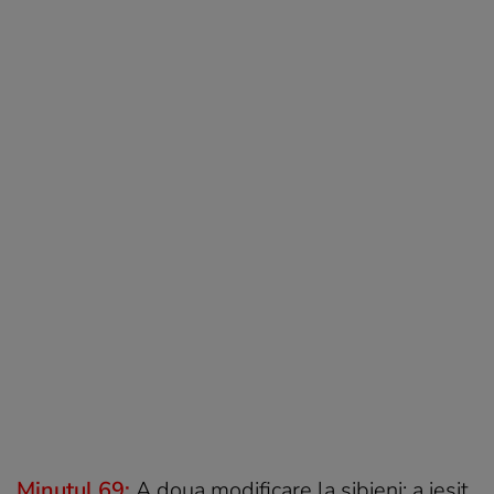
Minutul 69:
A doua modificare la sibieni: a ieșit