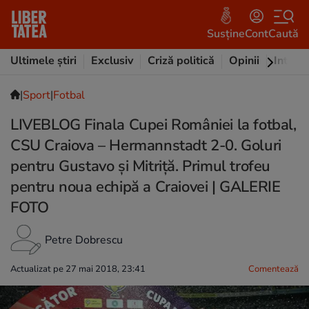
Susține
Cont
Caută
Ultimele știri
Exclusiv
Criză politică
Opinii
Intervi
|
Sport
|
Fotbal
LIVEBLOG Finala Cupei României la fotbal,
CSU Craiova – Hermannstadt 2-0. Goluri
pentru Gustavo și Mitriță. Primul trofeu
pentru noua echipă a Craiovei | GALERIE
FOTO
Petre Dobrescu
Actualizat pe 27 mai 2018, 23:41
Comentează