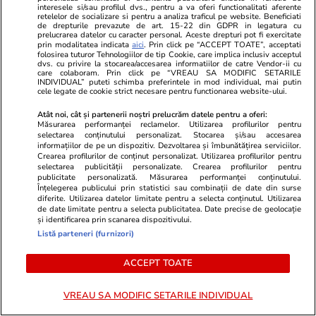
interesele si/sau profilul dvs., pentru a va oferi functionalitati aferente
retelelor de socializare si pentru a analiza traficul pe website. Beneficiati
de drepturile prevazute de art. 15-22 din GDPR in legatura cu
prelucrarea datelor cu caracter personal. Aceste drepturi pot fi exercitate
prin modalitatea indicata
aici
. Prin click pe “ACCEPT TOATE”, acceptati
”Nu există presiune, e frumos să jucăm pe un
folosirea tuturor Tehnologiilor de tip Cookie, care implica inclusiv acceptul
dvs. cu privire la stocarea/accesarea informatiilor de catre Vendor-ii cu
asemenea stadion, într-o asemenea atmosferă”,
care colaboram. Prin click pe “VREAU SA MODIFIC SETARILE
INDIVIDUAL” puteti schimba preferintele in mod individual, mai putin
a subliniat tehnicianul, conştient că
cele legate de cookie strict necesare pentru functionarea website-ului.
Universitatea nu a câştigat niciodată pe Arena
Atât noi, cât și partenerii noștri prelucrăm datele pentru a oferi:
Naţională. ”Terenul bun este un avantaj pentru
Măsurarea performanței reclamelor. Utilizarea profilurilor pentru
selectarea conținutului personalizat. Stocarea și/sau accesarea
show, oamenii vin la stadion să vadă un
informațiilor de pe un dispozitiv. Dezvoltarea și îmbunătățirea serviciilor.
Crearea profilurilor de conținut personalizat. Utilizarea profilurilor pentru
spectacol frumos”, a mai spus tehnicianul.
selectarea publicității personalizate. Crearea profilurilor pentru
publicitate personalizată. Măsurarea performanței conținutului.
Înțelegerea publicului prin statistici sau combinații de date din surse
Mangia aşteaptă ca echipa din Bănie să fie
diferite. Utilizarea datelor limitate pentru a selecta conținutul. Utilizarea
de date limitate pentru a selecta publicitatea. Date precise de geolocație
susţinută la finală de mulţi spectatori: ”E o
și identificarea prin scanarea dispozitivului.
mare satisfacţie să vedem în stadion mulţi
Listă parteneri (furnizori)
suporteri ai echipei noastre, înseamnă că am
ACCEPT TOATE
făcut o treabă bună”.
VREAU SA MODIFIC SETARILE INDIVIDUAL
Mangia a comentat şi faptul că FC