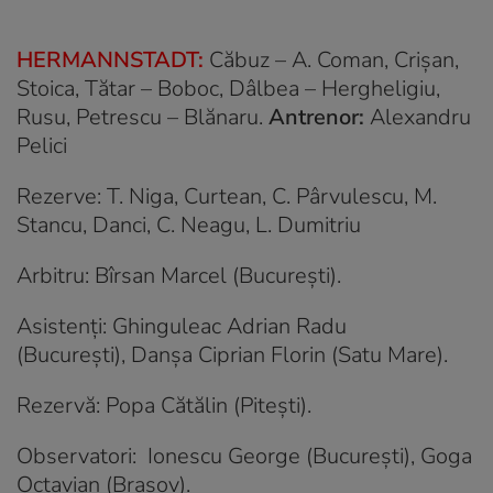
HERMANNSTADT:
Căbuz – A. Coman, Crișan,
Stoica, Tătar – Boboc, Dâlbea – Hergheligiu,
Rusu, Petrescu – Blănaru.
Antrenor:
Alexandru
Pelici
Rezerve: T. Niga, Curtean, C. Pârvulescu, M.
Stancu, Danci, C. Neagu, L. Dumitriu
Arbitru: Bîrsan Marcel (Bucureşti).
Asistenți: Ghinguleac Adrian Radu
(Bucureşti), Danşa Ciprian Florin (Satu Mare).
Rezervă: Popa Cătălin (Piteşti).
Observatori: Ionescu George (Bucureşti), Goga
Octavian (Braşov).