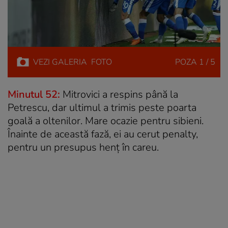
VEZI
GALERIA
FOTO
POZA
1 / 5
Minutul 52:
Mitrovici a respins până la
Petrescu, dar ultimul a trimis peste poarta
goală a oltenilor. Mare ocazie pentru sibieni.
Înainte de această fază, ei au cerut penalty,
pentru un presupus henț în careu.