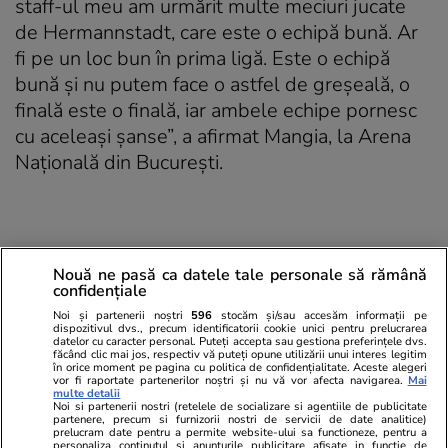
staff-ul meu am urmărit multe meciuri jucate
de Hermannstadt, care este o echipă bună. Ar
fi pe un loc bun în prima ligă. Este o echipă
bună şi nu putem face o astfel de greşeală, o
finală este o finală, iar ambele echipe pornesc
cu aceleaşi şanse”, a afirmat Mangia, la Arena
Naţională din Bucureşti.
Nouă ne pasă ca datele tale personale să rămână
confidențiale
Noi și partenerii noștri
596
stocăm și/sau accesăm informații pe
dispozitivul dvs., precum identificatorii cookie unici pentru prelucrarea
datelor cu caracter personal. Puteți accepta sau gestiona preferințele dvs.
făcând clic mai jos, respectiv vă puteți opune utilizării unui interes legitim
în orice moment pe pagina cu politica de confidențialitate. Aceste alegeri
vor fi raportate partenerilor noștri și nu vă vor afecta navigarea.
Mai
multe detalii
Noi si partenerii nostri (retelele de socializare si agentiile de publicitate
partenere, precum si furnizorii nostri de servicii de date analitice)
prelucram date pentru a permite website-ului sa functioneze, pentru a
personaliza continutul si anunturile publicitare afisate in functie de