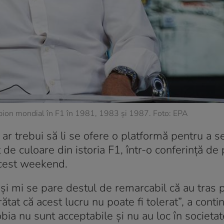
mpion mondial în F1 în 1981, 1983 şi 1987. Foto: EPA
ar trebui să li se ofere o platformă pentru a s
 de culoare din istoria F1, într-o conferinţă de
acest weekend.
şi mi se pare destul de remarcabil că au tras 
tat că acest lucru nu poate fi tolerat”, a conti
ia nu sunt acceptabile şi nu au loc în societa