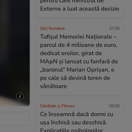
pentru care ministrul de
Externe a luat această decizie
Știri România
07:00
Tufișul Memoriei Naționale –
parcul de 4 milioane de euro,
dedicat eroilor, girat de
MApN și lansat cu fanfară de
„baronul” Marian Oprișan, e
pe cale să devină teren de
vânătoare
Sănătate și Fitness
06:50
Ce înseamnă dacă dormi cu
ușa închisă sau deschisă.
Explicațiile psihologilor