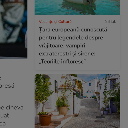
Vacanțe și Cultură
26 iul.
Țara europeană cunoscută
pentru legendele despre
vrăjitoare, vampiri
extratereștri și sirene:
„Teoriile înfloresc”
e
 presă
pe cineva
nuat
tea