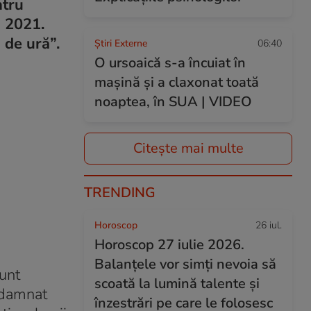
ntru
n 2021.
 de ură”.
Știri Externe
06:40
O ursoaică s-a încuiat în
mașină și a claxonat toată
noaptea, în SUA | VIDEO
Citește mai multe
TRENDING
Horoscop
26 iul.
Horoscop 27 iulie 2026.
Balanțele vor simți nevoia să
sunt
scoată la lumină talente și
ondamnat
înzestrări pe care le folosesc