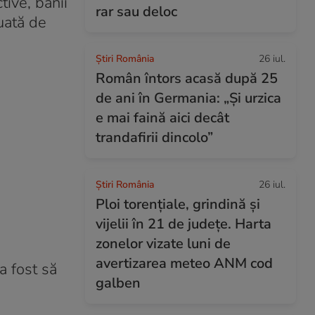
tive, banii
rar sau deloc
luată de
Știri România
26 iul.
Român întors acasă după 25
de ani în Germania: „Și urzica
e mai faină aici decât
trandafirii dincolo”
Știri România
26 iul.
Ploi torențiale, grindină și
vijelii în 21 de județe. Harta
zonelor vizate luni de
avertizarea meteo ANM cod
a fost să
galben