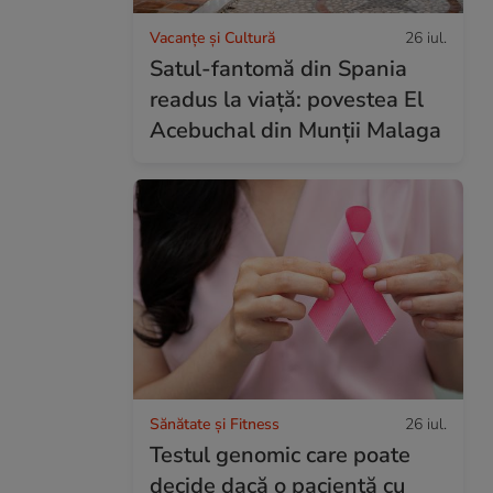
Vacanțe și Cultură
26 iul.
Satul-fantomă din Spania
readus la viață: povestea El
Acebuchal din Munții Malaga
Sănătate și Fitness
26 iul.
Testul genomic care poate
decide dacă o pacientă cu