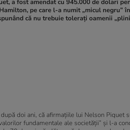
uet, a fost amendat cu 945.000 de dolari pe
 Hamilton, pe care l-a numit „micul negru” î
punând că nu trebuie toleraţi oamenii „plini
 după doi ani, că afirmațiile lui Nelson Piquet 
 valorilor fundamentale ale societăţii” și l-a c