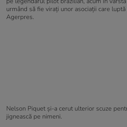
pe legendarul pilot brazilian, acum în vârst
urmând să fie viraţi unor asociaţii care lupt
Agerpres.
Nelson Piquet şi-a cerut ulterior scuze pent
jignească pe nimeni.