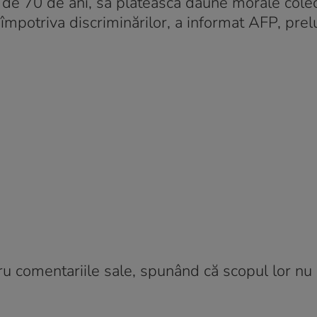
ă de 70 de ani, să plătească daune morale colec
ă împotriva discriminărilor, a informat AFP, pre
ru comentariile sale, spunând că scopul lor nu 