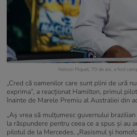
Nelson Piquet, 70 de ani, a fost ca
„Cred că oamenilor care sunt plini de ură nu 
exprima”, a reacționat Hamilton, primul pilot
înainte de Marele Premiu al Australiei din 
„Aş vrea să mulţumesc guvernului brazilian 
la răspundere pentru ceea ce a spus şi au ară
pilotul de la Mercedes. „Rasismul şi homofob