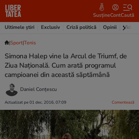
Susține
Cont
Caută
Ultimele știri
Exclusiv
Criză politică
Opinii
Video
|
Sport
|
Tenis
Simona Halep vine la Arcul de Triumf, de
Ziua Națională. Cum arată programul
campioanei din această săptămână
Daniel Conțescu
Actualizat pe 01 dec. 2016, 07:09
Comentează