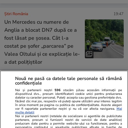
Știri România
19:47
Un Mercedes cu numere de
Anglia a blocat DN7 după ce a
fost lăsat pe șosea. Cât l-a
costat pe șofer „parcarea” pe
Valea Oltului și ce explicație le-
a dat polițiștilor
Nouă ne pasă ca datele tale personale să rămână
Opinii
16:09
confidențiale
Fundament pentru un nou
Noi și partenerii noștri
596
stocăm și/sau accesăm informații pe
dispozitivul dvs., precum identificatorii cookie unici pentru prelucrarea
model de dezvoltare economică
datelor cu caracter personal. Puteți accepta sau gestiona preferințele dvs.
făcând clic mai jos, respectiv vă puteți opune utilizării unui interes legitim
– oportunitatea transformărilor
în orice moment pe pagina cu politica de confidențialitate. Aceste alegeri
vor fi raportate partenerilor noștri și nu vă vor afecta navigarea.
Mai
tehnologice pentru IMM-urile
multe detalii
Noi si partenerii nostri (retelele de socializare si agentiile de publicitate
din România
partenere, precum si furnizorii nostri de servicii de date analitice)
prelucram date pentru a permite website-ului sa functioneze, pentru a
personaliza continutul si anunturile publicitare afisate in functie de