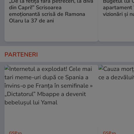
„De la fetița fără petreceri, la diva
Bugetul lui 
din Capri!” Scrisoarea
apartament î
emoționantă scrisă de Ramona
vizionări şi 
Olaru la 37 de ani
PARTENERI
GSP.ro
GSP.ro