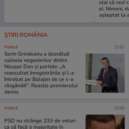
stai să vezi 
ei. Nimeni, d
așteptat la 
ȘTIRI ROMÂNIA
Politică
21:01
Sorin Grindeanu a dezvăluit
culisele negocierilor dintre
Nicușor Dan și partide: „A
reascultat înregistrările și l-a
întrebat pe Bolojan de ce s-a
răzgândit”. Reacția premierului
demis
Politică
20:50
PSD nu strânge 233 de voturi
ca să facă o majoritate în