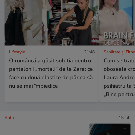
Lifestyle
21:48
Sănătate și Fitn
O româncă a găsit soluția pentru
Cum se trate
pantalonii „mortali” de la Zara: ce
oboseala cron
face cu două elastice de păr ca să
Laura Andree
nu se mai împiedice
psihiatru la 
„Bine pentru
Auto
15 iul.