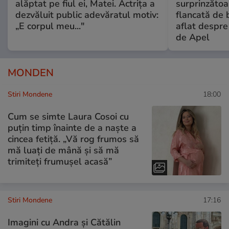
alăptat pe fiul ei, Matei. Actrița a
surprinzătoar
dezvăluit public adevăratul motiv:
flancată de 
„E corpul meu..."
aflat despre
de Apel
MONDEN
Stiri Mondene
18:00
Cum se simte Laura Cosoi cu
puțin timp înainte de a naște a
cincea fetiță. „Vă rog frumos să
mă luați de mână și să mă
trimiteți frumușel acasă”
Stiri Mondene
17:16
Imagini cu Andra și Cătălin