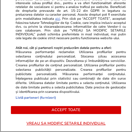
interesele si/sau profilul dvs., pentru a va oferi functionalitati aferente
retelelor de socializare si pentru a analiza traficul pe website. Beneficiati
de drepturile prevazute de art. 15-22 din GDPR in legatura cu
Opinii
15 iul.
prelucrarea datelor cu caracter personal. Aceste drepturi pot fi exercitate
prin modalitatea indicata
aici
. Prin click pe “ACCEPT TOATE”, acceptati
folosirea tuturor Tehnologiilor de tip Cookie, care implica inclusiv acceptul
dvs. cu privire la stocarea/accesarea informatiilor de catre Vendor-ii cu
Studiile universitare de științe
care colaboram. Prin click pe “VREAU SA MODIFIC SETARILE
INDIVIDUAL” puteti schimba preferintele in mod individual, mai putin
politice între prea multă teorie
cele legate de cookie strict necesare pentru functionarea website-ului.
și prea puțină practică
Atât noi, cât și partenerii noștri prelucrăm datele pentru a oferi:
Măsurarea performanței reclamelor. Utilizarea profilurilor pentru
selectarea conținutului personalizat. Stocarea și/sau accesarea
informațiilor de pe un dispozitiv. Dezvoltarea și îmbunătățirea serviciilor.
Crearea profilurilor de conținut personalizat. Utilizarea profilurilor pentru
selectarea publicității personalizate. Crearea profilurilor pentru
Opinii
15 iul.
publicitate personalizată. Măsurarea performanței conținutului.
Înțelegerea publicului prin statistici sau combinații de date din surse
diferite. Utilizarea datelor limitate pentru a selecta conținutul. Utilizarea
de date limitate pentru a selecta publicitatea. Date precise de geolocație
Când criminalul de război Putin
și identificarea prin scanarea dispozitivului.
va muri, crimele Rusiei vor
Listă parteneri (furnizori)
continua
ACCEPT TOATE
VREAU SA MODIFIC SETARILE INDIVIDUAL