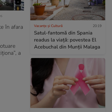
ps
e în afara
Vacanțe și Cultură
20:19
Satul-fantomă din Spania
readus la viață: povestea El
rotuare
Acebuchal din Munții Malaga
iționa”, a