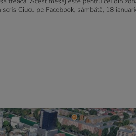
ă treacă. Acest mesaj este pentru cei din zonă
a scris Ciucu pe Facebook, sâmbătă, 18 ianuari