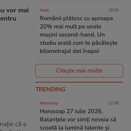
nu vor mai
Auto
20:30
pentru
Românii plătesc cu aproape
20% mai mult pe unele
mașini second-hand. Un
studiu arată cum te păcălește
kilometrajul dat înapoi
Citește mai multe
TRENDING
Horoscop
21:50
Horoscop 27 iulie 2026.
Balanțele vor simți nevoia să
mație că e
scoată la lumină talente și