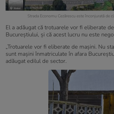
Strada Economu Cezărescu este înconjurată de clă
El a adăugat că trotuarele vor fi eliberate de
Bucureștiului, și că acest lucru nu este negoc
„Trotuarele vor fi eliberate de mașini. Nu st
sunt mașini înmatriculate în afara Bucureștiul
adăugat edilul de sector.