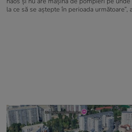
haos și nu are mașina de pompieri pe unde s
la ce să se aștepte în perioada următoare”, 