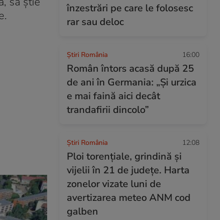
, să știe
înzestrări pe care le folosesc
e.
rar sau deloc
Știri România
16:00
Român întors acasă după 25
de ani în Germania: „Și urzica
e mai faină aici decât
trandafirii dincolo”
Știri România
12:08
Ploi torențiale, grindină și
vijelii în 21 de județe. Harta
zonelor vizate luni de
avertizarea meteo ANM cod
galben