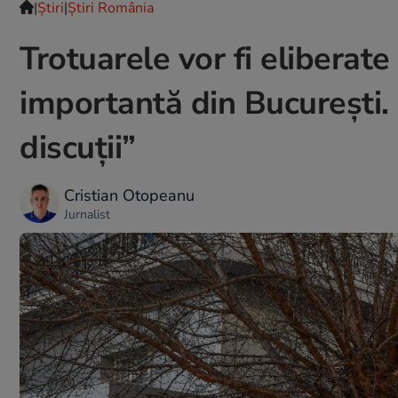
|
Ştiri
|
Știri România
Trotuarele vor fi eliberate
importantă din București. 
discuții”
Cristian Otopeanu
Jurnalist