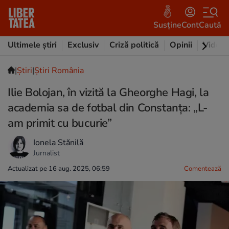
Susține
Cont
Caută
Ultimele știri
Exclusiv
Criză politică
Opinii
Video
|
Ştiri
|
Știri România
Ilie Bolojan, în vizită la Gheorghe Hagi, la
academia sa de fotbal din Constanța: „L-
am primit cu bucurie”
Ionela Stănilă
Jurnalist
Actualizat pe 16 aug. 2025, 06:59
Comentează