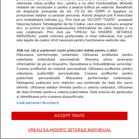
interesele si/sau profilul dvs., pentru a va oferi functionalitati aferente
retelelor de socializare si pentru a analiza traficul pe website. Beneficiati
Vacanțe și Cultură
22 iul.
Sănătate și Fitn
de drepturile prevazute de art. 15-22 din GDPR in legatura cu
prelucrarea datelor cu caracter personal. Aceste drepturi pot fi exercitate
O destinație de vacanță populară
„Medicii mi-a
prin modalitatea indicata
aici
. Prin click pe “ACCEPT TOATE”, acceptati
folosirea tuturor Tehnologiilor de tip Cookie, care implica inclusiv acceptul
printre români a fost măturată
timpul cu mi
dvs. cu privire la stocarea/accesarea informatiilor de catre Vendor-ii cu
care colaboram. Prin click pe “VREAU SA MODIFIC SETARILE
furtuni violente. Turiștii au fost
Germania să 
INDIVIDUAL” puteti schimba preferintele in mod individual, mai putin
cele legate de cookie strict necesare pentru functionarea website-ului.
filmați fugind și strigând după
Mărturisirile
Atât noi, cât și partenerii noștri prelucrăm datele pentru a oferi:
ajutor | VIDEO
neurologice 
Măsurarea performanței reclamelor. Utilizarea profilurilor pentru
selectarea conținutului personalizat. Stocarea și/sau accesarea
informațiilor de pe un dispozitiv. Dezvoltarea și îmbunătățirea serviciilor.
Crearea profilurilor de conținut personalizat. Utilizarea profilurilor pentru
selectarea publicității personalizate. Crearea profilurilor pentru
publicitate personalizată. Măsurarea performanței conținutului.
Lifestyle
18 iul.
Înțelegerea publicului prin statistici sau combinații de date din surse
diferite. Utilizarea datelor limitate pentru a selecta conținutul. Utilizarea
de date limitate pentru a selecta publicitatea. Date precise de geolocație
și identificarea prin scanarea dispozitivului.
Semnele deshidratării și cum să
Listă parteneri (furnizori)
o previi
ACCEPT TOATE
VREAU SA MODIFIC SETARILE INDIVIDUAL