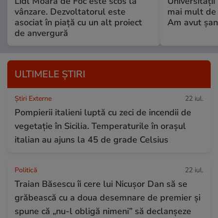
Lidl Moara de Foc este scos la
Universități
vânzare. Dezvoltatorul este
mai mult de 
asociat în piață cu un alt proiect
Am avut șan
de anvergură
ULTIMELE ȘTIRI
Știri Externe
22 iul.
Pompierii italieni luptă cu zeci de incendii de
vegetație în Sicilia. Temperaturile în orașul
italian au ajuns la 45 de grade Celsius
Politică
22 iul.
Traian Băsescu îi cere lui Nicușor Dan să se
grăbească cu a doua desemnare de premier și
spune că „nu-l obligă nimeni” să declanșeze