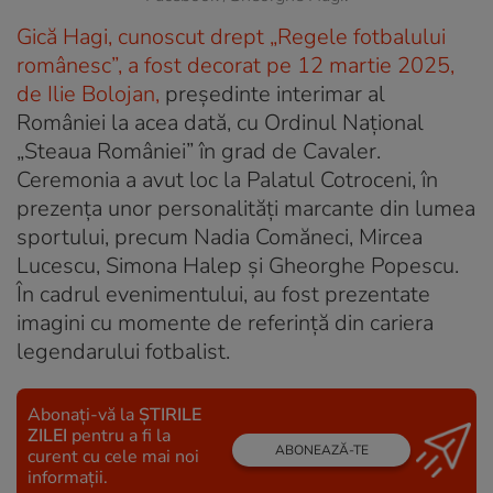
Gică Hagi, cunoscut drept „Regele fotbalului
românesc”, a fost decorat pe 12 martie 2025,
de Ilie Bolojan,
președinte interimar al
României la acea dată, cu Ordinul Naţional
„Steaua României” în grad de Cavaler.
Ceremonia a avut loc la Palatul Cotroceni, în
prezenţa unor personalităţi marcante din lumea
sportului, precum Nadia Comăneci, Mircea
Lucescu, Simona Halep şi Gheorghe Popescu.
În cadrul evenimentului, au fost prezentate
imagini cu momente de referinţă din cariera
legendarului fotbalist.
Abonați-vă la
ȘTIRILE
ZILEI
pentru a fi la
ABONEAZĂ-TE
curent cu cele mai noi
informații.