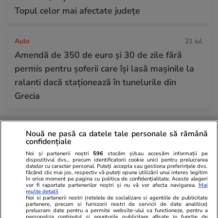
Topul celor mai afectate județe
Auto
21 iul.
Amendă de 350 de euro și 30 de zile fără
permis pentru șoferii care își lasă mașinile la
ralanti dacă staționează în tunelurile din
Grecia
Nouă ne pasă ca datele tale personale să rămână
confidențiale
Noi și partenerii noștri
596
stocăm și/sau accesăm informații pe
dispozitivul dvs., precum identificatorii cookie unici pentru prelucrarea
datelor cu caracter personal. Puteți accepta sau gestiona preferințele dvs.
făcând clic mai jos, respectiv vă puteți opune utilizării unui interes legitim
în orice moment pe pagina cu politica de confidențialitate. Aceste alegeri
vor fi raportate partenerilor noștri și nu vă vor afecta navigarea.
Mai
multe detalii
Noi si partenerii nostri (retelele de socializare si agentiile de publicitate
partenere, precum si furnizorii nostri de servicii de date analitice)
prelucram date pentru a permite website-ului sa functioneze, pentru a
personaliza continutul si anunturile publicitare afisate in functie de