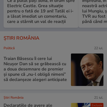
Ce a putut păți Sofia, în drum spre
împreună, în
Electric Castle. Grea situație
noastră actri
pentru o fată de 19 ani! Tatăl ei i-
lui Mungiu, ș
a lăsat imediat un comentariu,
TVR au fost 
care a stârnit un val de reacții
până când mo
ȘTIRI ROMÂNIA
Politică
22 iul.
Traian Băsescu îi cere lui
Nicușor Dan să se grăbească cu
a doua desemnare de premier
și spune că „nu-l obligă nimeni”
să declanșeze alegeri anticipate
Știri România
21 iul.
Declarațiile de avere ale
Exclusiv