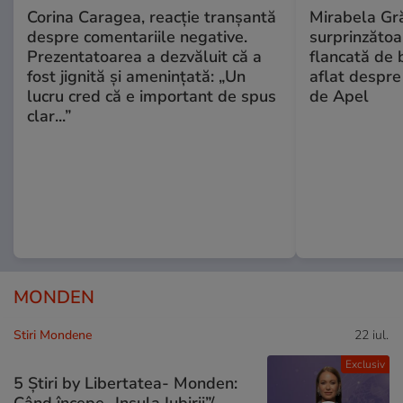
Corina Caragea, reacție tranșantă
Mirabela Gră
despre comentariile negative.
surprinzătoar
Prezentatoarea a dezvăluit că a
flancată de 
fost jignită și amenințată: „Un
aflat despre
lucru cred că e important de spus
de Apel
clar...”
MONDEN
Stiri Mondene
22 iul.
Exclusiv
5 Știri by Libertatea- Monden: