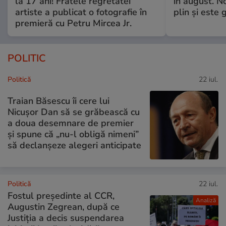
la 17 ani! Fratele regretatei
în august. No
artiste a publicat o fotografie în
plin și este 
premieră cu Petru Mircea Jr.
POLITIC
Politică
22 iul.
Traian Băsescu îi cere lui
Nicușor Dan să se grăbească cu
a doua desemnare de premier
și spune că „nu-l obligă nimeni”
să declanșeze alegeri anticipate
Politică
22 iul.
Fostul președinte al CCR,
Analiză
Augustin Zegrean, după ce
Justiția a decis suspendarea