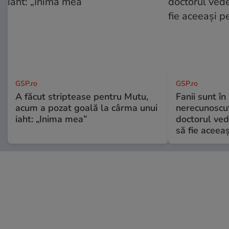
GSP.ro
GSP.ro
A făcut striptease pentru Mutu,
Fanii sunt în 
acum a pozat goală la cârma unui
nerecunoscut
iaht: „Inima mea”
doctorul ved
să fie aceea