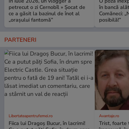
În iulie 2026, un vlogger a
O poză inexp
petrecut o zi Cernobîl » Șocat de
în bancă ală
ce a găsit la bazinul de înot al
Comăneci: „N
„orașului fantomă”
posibilă!”
PARTENERI
Libertateapentrufemei.ro
Avantaje.ro
Fiica lui Dragoș Bucur, în lacrimi!
Trist, foarte