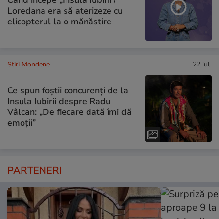
Când începe „Insula Iubirii”/
Loredana era să aterizeze cu
elicopterul la o mănăstire
Stiri Mondene
22 iul.
Ce spun foștii concurenți de la
Insula Iubirii despre Radu
Vâlcan: „De fiecare dată îmi dă
emoții”
PARTENERI