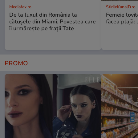
Mediafax.ro
StirileKanalD.ro
De la luxul din România la
Femeie lovit
cătușele din Miami. Povestea care
făcea plajă: „
îi urmărește pe frații Tate
PROMO