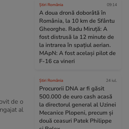
Știri România
09:14
A doua dronă doborâtă în
România, la 10 km de Sfântu
Gheorghe. Radu Miruță: A
fost distrusă la 12 minute de
la intrarea în spațiul aerian.
MApN: A fost același pilot de
F-16 ca vineri
Știri România
24 iul.
Procurorii DNA ar fi găsit
500.000 de euro cash acasă
lovit de o
la directorul general al Uzinei
ngajat al
Mecanice Plopeni, precum și
două ceasuri Patek Philippe
și Rolex