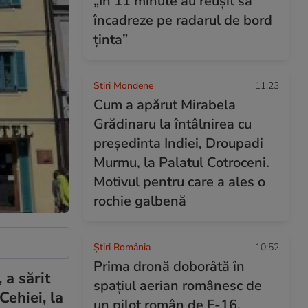
„În 11 minute au reuşit să
încadreze pe radarul de bord
ţinta”
Stiri Mondene
11:23
Cum a apărut Mirabela
Grădinaru la întâlnirea cu
președinta Indiei, Droupadi
Murmu, la Palatul Cotroceni.
Motivul pentru care a ales o
rochie galbenă
Știri România
10:52
Prima dronă doborâtă în
 a sărit
spațiul aerian românesc de
Cehiei, la
un pilot român de F-16.