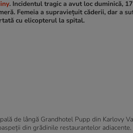
iny
. Incidentul tragic a avut loc duminică, 1
ameră. Femeia a supraviețuit căderii, dar a su
rtată cu elicopterul la spital.
pală de lângă Grandhotel Pupp din Karlovy Va
aspeții din grădinile restaurantelor adiacente.