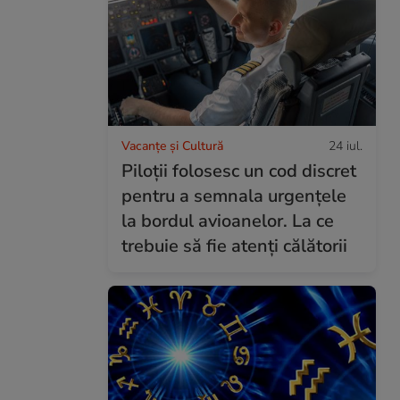
Vacanțe și Cultură
24 iul.
Piloții folosesc un cod discret
pentru a semnala urgențele
la bordul avioanelor. La ce
trebuie să fie atenți călătorii