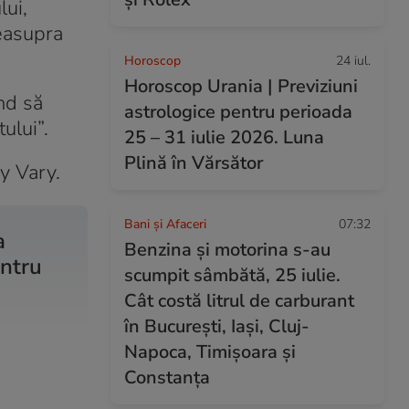
lui,
deasupra
Horoscop
24 iul.
Horoscop Urania | Previziuni
nd să
astrologice pentru perioada
ului”.
25 – 31 iulie 2026. Luna
Plină în Vărsător
vy Vary.
Bani și Afaceri
07:32
a
Benzina și motorina s-au
entru
scumpit sâmbătă, 25 iulie.
Cât costă litrul de carburant
în București, Iași, Cluj-
Napoca, Timișoara și
Constanța