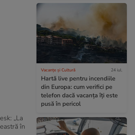
Vacanțe și Cultură
24 iul.
Hartă live pentru incendiile
din Europa: cum verifici pe
telefon dacă vacanța îți este
pusă în pericol
lesk: „La
eastră în