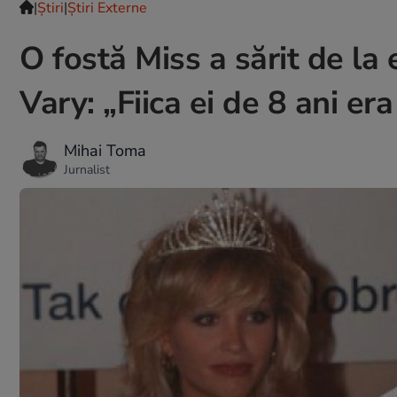
|
Ştiri
|
Știri Externe
O fostă Miss a sărit de la 
Vary: „Fiica ei de 8 ani er
Mihai Toma
Jurnalist