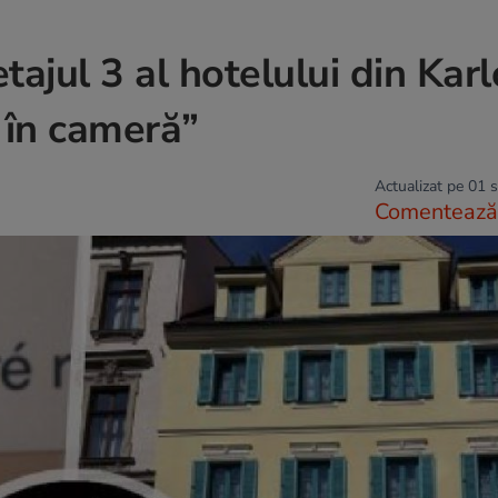
etajul 3 al hotelului din Kar
a în cameră”
Actualizat pe 01 
Comentează