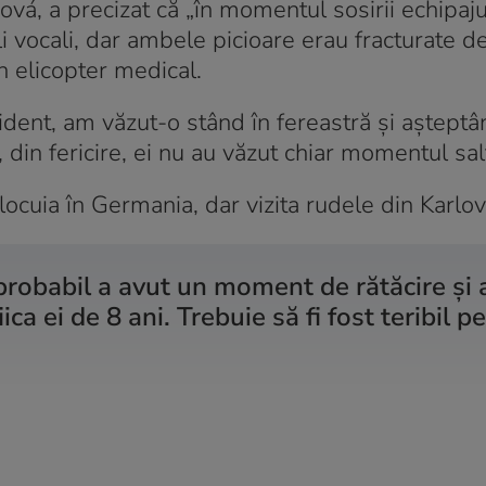
ová, a precizat că „în momentul sosirii echipaju
i vocali, dar ambele picioare erau fracturate 
un elicopter medical.
cident, am văzut-o stând în fereastră și așteptâ
, din fericire, ei nu au văzut chiar momentul salt
 locuia în Germania, dar vizita rudele din Karlo
robabil a avut un moment de rătăcire și 
iica ei de 8 ani. Trebuie să fi fost teribil p