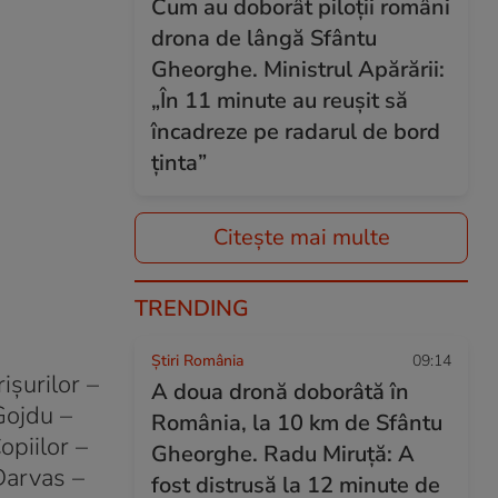
Cum au doborât piloții români
drona de lângă Sfântu
Gheorghe. Ministrul Apărării:
„În 11 minute au reuşit să
încadreze pe radarul de bord
ţinta”
Citește mai multe
TRENDING
Știri România
09:14
işurilor –
A doua dronă doborâtă în
Gojdu –
România, la 10 km de Sfântu
piilor –
Gheorghe. Radu Miruță: A
 Darvas –
fost distrusă la 12 minute de