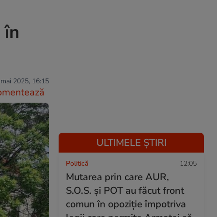
 în
 mai 2025, 16:15
omentează
ULTIMELE ȘTIRI
Politică
12:05
Mutarea prin care AUR,
S.O.S. și POT au făcut front
comun în opoziție împotriva