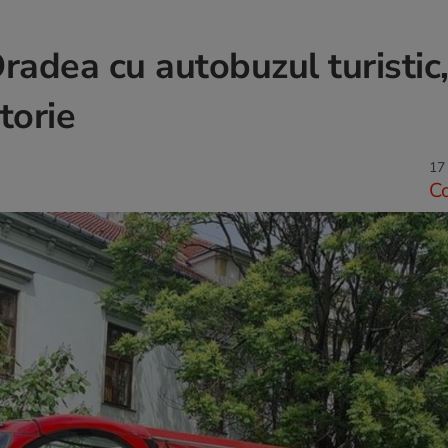
adea cu autobuzul turistic,
torie
17
C