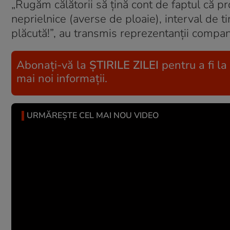
„Rugăm călătorii să ţină cont de faptul că pr
neprielnice (averse de ploaie), interval de 
plăcută!”, au transmis reprezentanții compan
Abonați-vă la
ȘTIRILE ZILEI
pentru a fi la
mai noi informații.
URMĂREȘTE CEL MAI NOU VIDEO