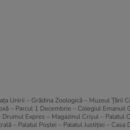
ţa Unirii – Grădina Zoologică – Muzeul Ţării Cr
xă – Parcul 1 Decembrie – Colegiul Emanuil 
Drumul Expres – Magazinul Crişul – Palatul Co
rală – Palatul Poştei – Palatul Justiţiei – Casa