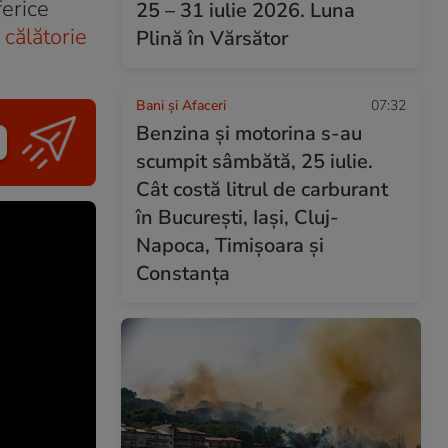
ferice
25 – 31 iulie 2026. Luna
m
călătorie
Plină în Vărsător
Bani și Afaceri
07:32
Benzina și motorina s-au
scumpit sâmbătă, 25 iulie.
Cât costă litrul de carburant
în București, Iași, Cluj-
Napoca, Timișoara și
Constanța