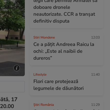
legii care permite Armatei să
doboare dronele
neautorizate. CCR a tranșat
definitiv disputa
Stiri Mondene
12:03
Ce a pățit Andreea Raicu la
ochi: „Este al naibii de
dureros”
Lifestyle
11:40
Flori care protejează
legumele de dăunători
ătă, 17
Știri România
11:29
 20.00