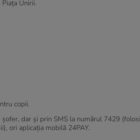
Piaţa Unirii.
ntru copii.
a şofer, dar şi prin SMS la numărul 7429 (folos
i), ori aplicaţia mobilă 24PAY.