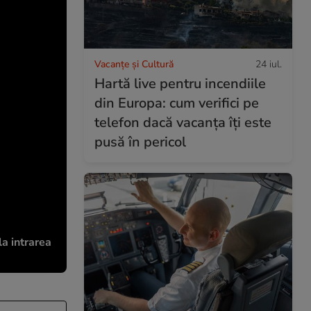
Vacanțe și Cultură
24 iul.
Hartă live pentru incendiile
din Europa: cum verifici pe
telefon dacă vacanța îți este
pusă în pericol
a intrarea