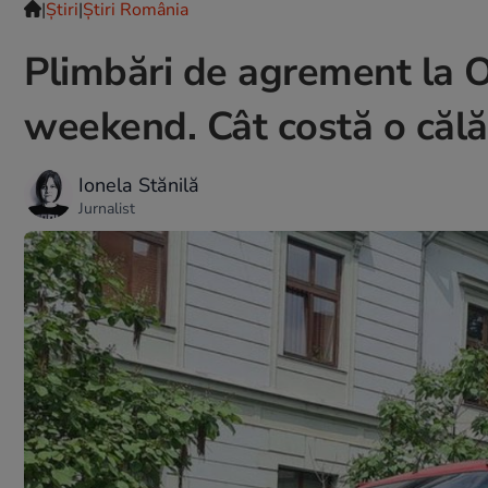
|
Ştiri
|
Știri România
Plimbări de agrement la Or
weekend. Cât costă o călă
Ionela Stănilă
Jurnalist