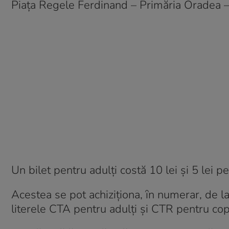
Piaţa Regele Ferdinand – Primăria Oradea – 
Un bilet pentru adulți costă 10 lei şi 5 lei pe
Acestea se pot achiziţiona, ȋn numerar, de l
literele CTA pentru adulţi şi CTR pentru copi