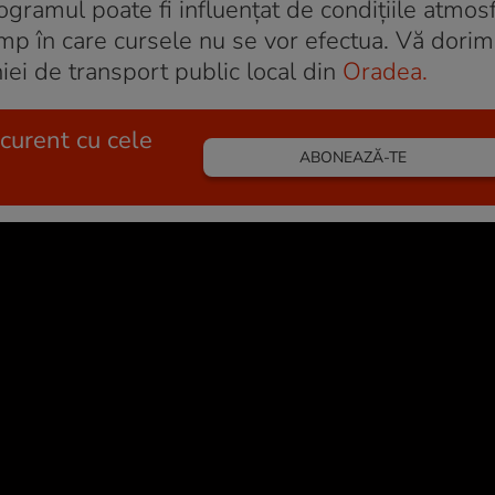
ogramul poate fi influenţat de condiţiile atmos
timp în care cursele nu se vor efectua. Vă dori
iei de transport public local din
Oradea.
 curent cu cele
ABONEAZĂ-TE