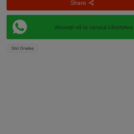
Share
Abonați-vă la canalul Libertatea
Stiri Oradea