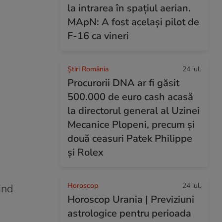
la intrarea în spațiul aerian.
MApN: A fost același pilot de
F-16 ca vineri
Știri România
24 iul.
Procurorii DNA ar fi găsit
500.000 de euro cash acasă
la directorul general al Uzinei
Mecanice Plopeni, precum și
două ceasuri Patek Philippe
și Rolex
Horoscop
24 iul.
ind
Horoscop Urania | Previziuni
astrologice pentru perioada