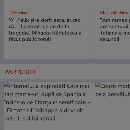
TVMania.ro
ObservatorNews
🤍 „Felix și-a dorit asta, în caz
"Am rămas şo
că…” La exact un an de la
accidentului 
tragedie, Mihaela Rădulescu a
Tatiana a mur
făcut public totul!
secundă
PARTENERI