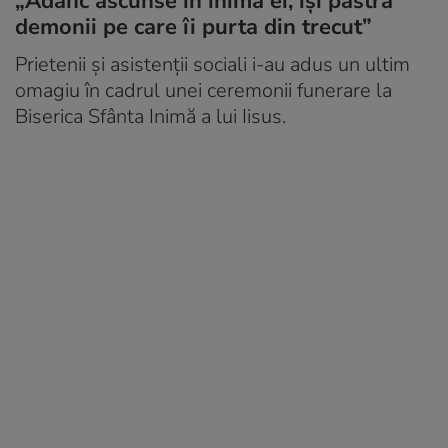
„Adânc ascunse în inima ei, își păstra
demonii pe care îi purta din trecut”
Prietenii și asistenții sociali i-au adus un ultim
omagiu în cadrul unei ceremonii funerare la
Biserica Sfânta Inimă a lui Iisus.