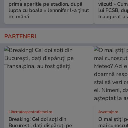
prima apariție pe stadion, după
văzut! » Cum
lupta cu boala » Jennnifer l-a ținut
lui FCSB, du
de mână
Inaugurat as
PARTENERI
Libertateapentrufemei.ro
Avantaje.ro
Breaking! Cei doi soți din
O mai știți 
București, dați dispăruți pe
mai cunoscu