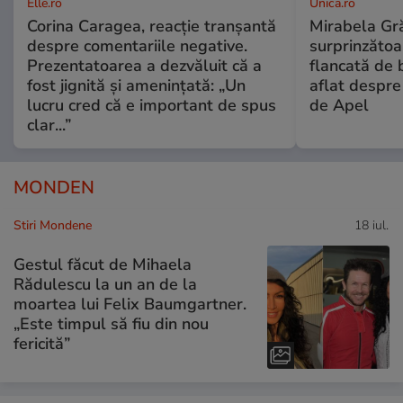
Elle.ro
Unica.ro
Corina Caragea, reacție tranșantă
Mirabela Gră
despre comentariile negative.
surprinzătoar
Prezentatoarea a dezvăluit că a
flancată de 
fost jignită și amenințată: „Un
aflat despre
lucru cred că e important de spus
de Apel
clar...”
MONDEN
Stiri Mondene
18 iul.
Gestul făcut de Mihaela
Rădulescu la un an de la
moartea lui Felix Baumgartner.
„Este timpul să fiu din nou
fericită”