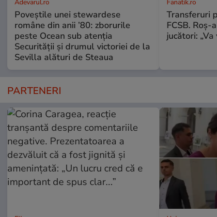
Adevarul.ro
Fanatik.ro
Poveștile unei stewardese
Transferuri 
române din anii ’80: zborurile
FCSB. Roș-al
peste Ocean sub atenția
jucători: „V
Securității și drumul victoriei de la
Sevilla alături de Steaua
PARTENERI