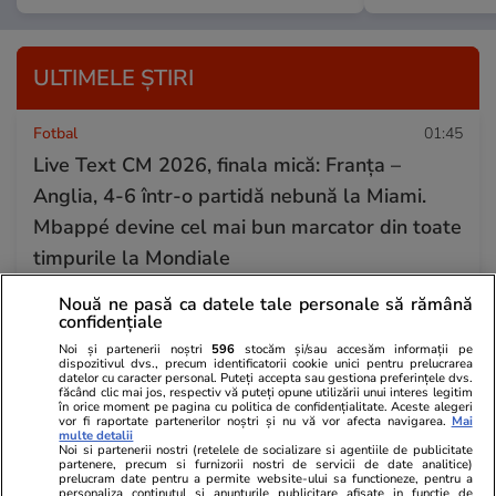
ULTIMELE ȘTIRI
Fotbal
01:45
Live Text CM 2026, finala mică: Franța –
Anglia, 4-6 într-o partidă nebună la Miami.
Mbappé devine cel mai bun marcator din toate
timpurile la Mondiale
Nouă ne pasă ca datele tale personale să rămână
confidențiale
Știri Externe
18 iul.
Noi și partenerii noștri
596
stocăm și/sau accesăm informații pe
Trump pregătește milioane de dolari pentru
dispozitivul dvs., precum identificatorii cookie unici pentru prelucrarea
datelor cu caracter personal. Puteți accepta sau gestiona preferințele dvs.
extinderea influenței MAGA în Europa. Ce
făcând clic mai jos, respectiv vă puteți opune utilizării unui interes legitim
în orice moment pe pagina cu politica de confidențialitate. Aceste alegeri
proiecte ar urma să fie finanțate
vor fi raportate partenerilor noștri și nu vă vor afecta navigarea.
Mai
multe detalii
Noi si partenerii nostri (retelele de socializare si agentiile de publicitate
partenere, precum si furnizorii nostri de servicii de date analitice)
prelucram date pentru a permite website-ului sa functioneze, pentru a
Știri România
18 iul.
personaliza continutul si anunturile publicitare afisate in functie de