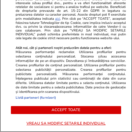
interesele si/sau profilul dvs., pentru a va oferi functionalitati aferente
Furtunile au făcut prăpăd în Maramureș: un
retelelor de socializare si pentru a analiza traficul pe website. Beneficiati
de drepturile prevazute de art. 15-22 din GDPR in legatura cu
acoperiș a fost smuls și aruncat în mijlocul
prelucrarea datelor cu caracter personal. Aceste drepturi pot fi exercitate
prin modalitatea indicata
aici
. Prin click pe “ACCEPT TOATE”, acceptati
drumului, iar mai mulți copaci au fost doborâți
folosirea tuturor Tehnologiilor de tip Cookie, care implica inclusiv acceptul
dvs. cu privire la stocarea/accesarea informatiilor de catre Vendor-ii cu
la pământ
care colaboram. Prin click pe “VREAU SA MODIFIC SETARILE
INDIVIDUAL” puteti schimba preferintele in mod individual, mai putin
cele legate de cookie strict necesare pentru functionarea website-ului.
Atât noi, cât și partenerii noștri prelucrăm datele pentru a oferi:
Știri Externe
18 iul.
Măsurarea performanței reclamelor. Utilizarea profilurilor pentru
selectarea conținutului personalizat. Stocarea și/sau accesarea
O tânără a mers la spital pentru o operație la
informațiilor de pe un dispozitiv. Dezvoltarea și îmbunătățirea serviciilor.
Crearea profilurilor de conținut personalizat. Utilizarea profilurilor pentru
gleznă, dar i-au fost scoase măselele de
selectarea publicității personalizate. Crearea profilurilor pentru
minte. Cum s-a produs eroarea medicală
publicitate personalizată. Măsurarea performanței conținutului.
Înțelegerea publicului prin statistici sau combinații de date din surse
diferite. Utilizarea datelor limitate pentru a selecta conținutul. Utilizarea
de date limitate pentru a selecta publicitatea. Date precise de geolocație
și identificarea prin scanarea dispozitivului.
Citește mai multe
Listă parteneri (furnizori)
ACCEPT TOATE
TRENDING
VREAU SA MODIFIC SETARILE INDIVIDUAL
Fotbal
01:45