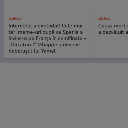
GSP.ro
GSP.ro
Internetul a explodat! Cele mai
Cauza morții
tari meme-uri după ce Spania a
a dezvăluit 
învins-o pe Franța în semifinale »
„Dictatorul” Mbappe a devenit
bebelușul lui Yamal