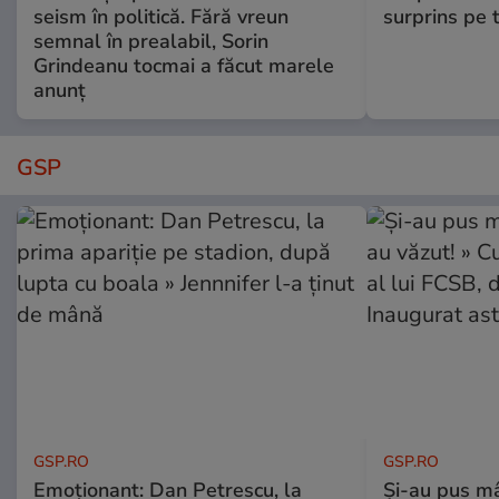
seism în politică. Fără vreun
surprins pe 
semnal în prealabil, Sorin
Grindeanu tocmai a făcut marele
anunț
GSP
GSP.RO
GSP.RO
Emoționant: Dan Petrescu, la
Și-au pus mâ