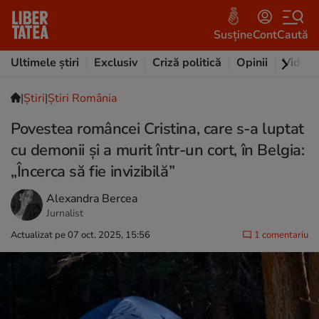
Susține
Cont
Caută
Ultimele știri
Exclusiv
Criză politică
Opinii
Video
|
Ştiri
|
Știri România
Povestea româncei Cristina, care s-a luptat
cu demonii și a murit într-un cort, în Belgia:
„Încerca să fie invizibilă”
Alexandra Bercea
Jurnalist
Actualizat pe 07 oct. 2025, 15:56
1 comentariu