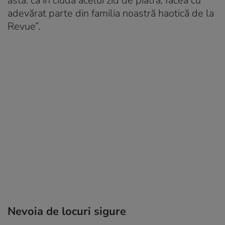
asta: că în ciuda acelui zid de piatră, făcea cu
adevărat parte din familia noastră haotică de la
Revue”.
Nevoia de locuri sigure