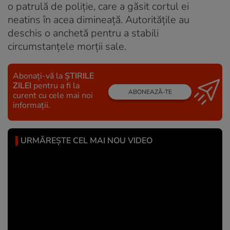
o patrulă de poliție, care a găsit cortul ei
neatins în acea dimineață. Autoritățile au
deschis o anchetă pentru a stabili
circumstanțele morții sale.
Abonați-vă la
ȘTIRILE
ZILEI
pentru a fi la
ABONEAZĂ-TE
curent cu cele mai noi
informații.
URMĂREȘTE CEL MAI NOU VIDEO