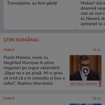
Transalpina, au fost găsiți
Meteo? Azi e
doamnă respe
stai să vezi 
ei. Nimeni, d
așteptat la 
ȘTIRI ROMÂNIA
Politică
18 iul.
Florin Manole, ironic cu
Siegfried Mureșan în pline
negocieri pe legea salarizării:
„Sigur nu e pe plajă. Mi-e greu
să cred că e în concediu și bea o
cafea”. Replica liberalului
Politică
18 iul.