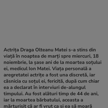
Actrița Draga Olteanu Matei s-a stins din
viață în noaptea de marți spre miercuri, 18
noiembrie, la șase ani de la moartea soțului
ei, medicul Ion Matei. Viața personală a
aregretatei actrițe a fost una discretă, iar
căsnicia cu soțul ei, fericită, după cum chiar
ea a declarat în interviuri de-alungul
timpului. Au fost alături timp de 44 de ani,
iar la moartea bărbatului, aceasta a
mărturisit că ar fi vrut ca și ea să moară