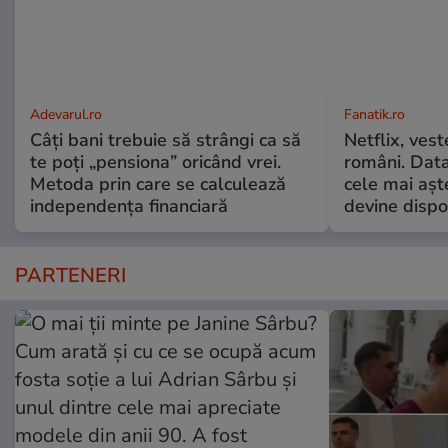
Adevarul.ro
Fanatik.ro
Câți bani trebuie să strângi ca să
Netflix, vest
te poți „pensiona” oricând vrei.
români. Data
Metoda prin care se calculează
cele mai aș
independența financiară
devine dispo
PARTENERI