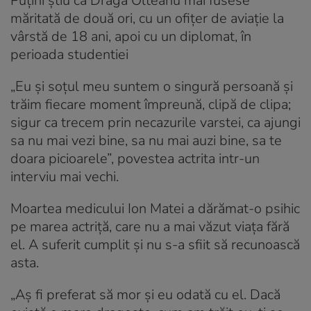
Puțini știu că Draga Olteanu mai fusese
măritată de două ori, cu un ofițer de aviație la
vârstă de 18 ani, apoi cu un diplomat, în
perioada studentiei
„Eu și soțul meu suntem o singură persoană și
trăim fiecare moment împreună, clipă de clipa;
sigur ca trecem prin necazurile varstei, ca ajungi
sa nu mai vezi bine, sa nu mai auzi bine, sa te
doara picioarele”, povestea actrita intr-un
interviu mai vechi.
Moartea medicului Ion Matei a dărămat-o psihic
pe marea actriță, care nu a mai văzut viața fără
el. A suferit cumplit și nu s-a sfiit să recunoască
asta.
„Aş fi preferat să mor şi eu odată cu el. Dacă