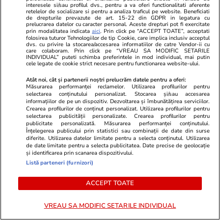
interesele si/sau profilul dvs., pentru a va oferi functionalitati aferente
retelelor de socializare si pentru a analiza traficul pe website. Beneficiati
Citește mai multe
de drepturile prevazute de art. 15-22 din GDPR in legatura cu
prelucrarea datelor cu caracter personal. Aceste drepturi pot fi exercitate
prin modalitatea indicata
aici
. Prin click pe “ACCEPT TOATE”, acceptati
folosirea tuturor Tehnologiilor de tip Cookie, care implica inclusiv acceptul
dvs. cu privire la stocarea/accesarea informatiilor de catre Vendor-ii cu
TRENDING
care colaboram. Prin click pe “VREAU SA MODIFIC SETARILE
INDIVIDUAL” puteti schimba preferintele in mod individual, mai putin
cele legate de cookie strict necesare pentru functionarea website-ului.
Horoscop
23 iul.
Atât noi, cât și partenerii noștri prelucrăm datele pentru a oferi:
Horoscop 24 iulie 2026. Vărsătorii au unele
Măsurarea performanței reclamelor. Utilizarea profilurilor pentru
selectarea conținutului personalizat. Stocarea și/sau accesarea
probleme de la locul de muncă ce dispar de la
informațiilor de pe un dispozitiv. Dezvoltarea și îmbunătățirea serviciilor.
Crearea profilurilor de conținut personalizat. Utilizarea profilurilor pentru
sine, iar altele vor deveni mai ușor de rezolvat
selectarea publicității personalizate. Crearea profilurilor pentru
publicitate personalizată. Măsurarea performanței conținutului.
Înțelegerea publicului prin statistici sau combinații de date din surse
diferite. Utilizarea datelor limitate pentru a selecta conținutul. Utilizarea
Știri România
23 iul.
de date limitate pentru a selecta publicitatea. Date precise de geolocație
și identificarea prin scanarea dispozitivului.
Rezultatele loto din 23 iulie 2026. Numerele
Listă parteneri (furnizori)
câștigătoare extrase joi
ACCEPT TOATE
Știri România
23 iul.
VREAU SA MODIFIC SETARILE INDIVIDUAL
Reportaj de la cavoul Sfântului Preot