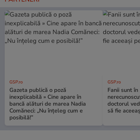
GSP.ro
GSP.ro
Gazeta publică o poză
Fanii sunt în 
inexplicabilă » Cine apare în
nerecunoscut
bancă alături de marea Nadia
doctorul ved
Comăneci: „Nu înțeleg cum e
să fie aceea
posibilă!”