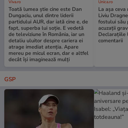
Viva.ro
Unica.ro
Toată lumea știe cine este Dan
La așa ceva 
Dungaciu, unul dintre liderii
Liviu Dragne
partidului AUR, dar iată cine e, de
fostului său 
fapt, superba lui soție. E vedetă
acuzații grav
de televiziune în România, iar un
Declarațiile 
detaliu uluitor despre cariera ei
comentarii
atrage imediat atenția. Apare
mereu pe micul ecran, dar e altfel
decât își imaginează mulți
GSP