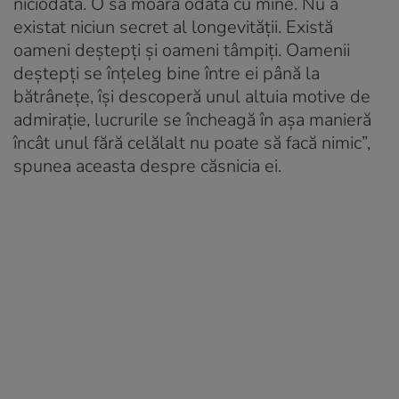
niciodata. O sa moară odata cu mine. Nu a
existat niciun secret al longevităţii. Există
oameni deştepţi şi oameni tâmpiţi. Oamenii
deştepţi se înţeleg bine între ei până la
bătrâneţe, îşi descoperă unul altuia motive de
admiraţie, lucrurile se încheagă în aşa manieră
încât unul fără celălalt nu poate să facă nimic”,
spunea aceasta despre căsnicia ei.