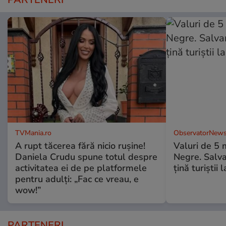
TVMania.ro
ObservatorNews
A rupt tăcerea fără nicio rușine!
Valuri de 5 m
Daniela Crudu spune totul despre
Negre. Salva
activitatea ei de pe platformele
ţină turiştii 
pentru adulți: „Fac ce vreau, e
wow!”
PARTENERI