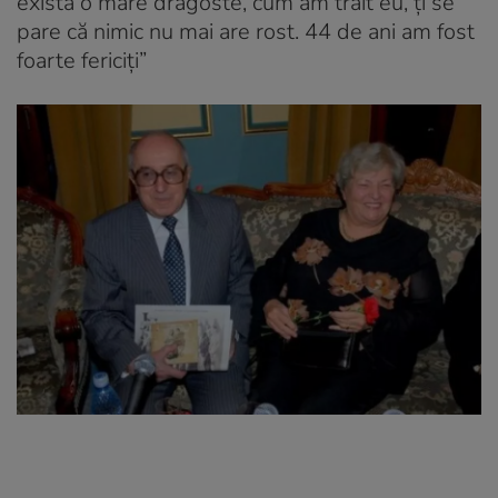
există o mare dragoste, cum am trăit eu, ţi se
pare că nimic nu mai are rost. 44 de ani am fost
foarte fericiţi”