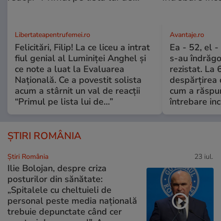
Libertateapentrufemei.ro
Avantaje.ro
Felicitări, Filip! La ce liceu a intrat
Ea - 52, el 
fiul genial al Luminiței Anghel și
s-au îndrăgos
ce note a luat la Evaluarea
rezistat. La 
Națională. Ce a povestit solista
despărțirea 
acum a stârnit un val de reacții
cum a răspu
“Primul pe lista lui de…”
întrebare i
ȘTIRI ROMÂNIA
Știri România
23 iul.
Ilie Bolojan, despre criza
posturilor din sănătate:
„Spitalele cu cheltuieli de
personal peste media națională
trebuie depunctate când cer