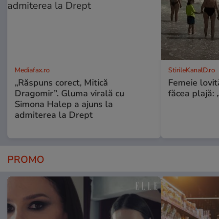
Mediafax.ro
StirileKanalD.ro
„Răspuns corect, Mitică
Femeie lovit
Dragomir”. Gluma virală cu
făcea plajă: „
Simona Halep a ajuns la
admiterea la Drept
PROMO