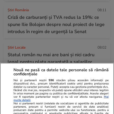
Știri România
08:11
Criză de carburanți și TVA redus la 19%: ce
spune Ilie Bolojan despre noul proiect de lege
introdus în regim de urgență la Senat
Știri Locale
08:02
Statul român nu mai are bani și nici cadru
legal pentru plata garantată a salariilor
siderurgiștilor de la Liberty Galați
Nouă ne pasă ca datele tale personale să rămână
confidențiale
Noi și partenerii noștri
596
stocăm și/sau accesăm informații pe
dispozitivul dvs., precum identificatorii cookie unici pentru prelucrarea
Știri Locale
08:02
datelor cu caracter personal. Puteți accepta sau gestiona preferințele dvs.
făcând clic mai jos, respectiv vă puteți opune utilizării unui interes legitim
Ciprian Ciucu acuză Termoenergetica pentru
în orice moment pe pagina cu politica de confidențialitate. Aceste alegeri
vor fi raportate partenerilor noștri și nu vă vor afecta navigarea.
Mai
faptul că maschează lucrările de investiții sub
multe detalii
Noi si partenerii nostri (retelele de socializare si agentiile de publicitate
formă de avarii
partenere, precum si furnizorii nostri de servicii de date analitice)
prelucram date pentru a permite website-ului sa functioneze, pentru a
personaliza continutul si anunturile publicitare afisate in functie de