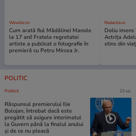
Wowbiz.ro
Redactia.ro
Cum arată fiul Mădălinei Manole
Doliu imens 
la 17 ani! Fratele regretatei
Actrița Adel
artiste a publicat o fotografie în
stins din via
premieră cu Petru Mircea Jr.
POLITIC
Politică
23 iul.
Răspunsul premierului Ilie
Bolojan, întrebat dacă este
pregătit să asigure interimatul
la Guvern până la finalul anului
și de ce nu pleacă