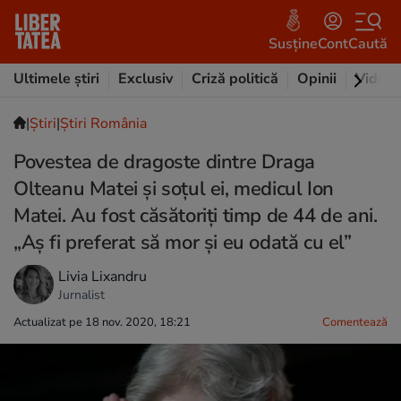
Susține
Cont
Caută
Ultimele știri
Exclusiv
Criză politică
Opinii
Video
|
Ştiri
|
Știri România
Povestea de dragoste dintre Draga
Olteanu Matei și soțul ei, medicul Ion
Matei. Au fost căsătoriți timp de 44 de ani.
„Aş fi preferat să mor şi eu odată cu el”
Livia Lixandru
Jurnalist
Actualizat pe 18 nov. 2020, 18:21
Comentează