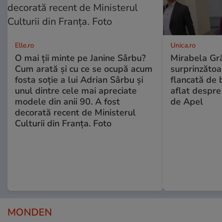
Elle.ro
Unica.ro
O mai ții minte pe Janine Sârbu?
Mirabela Gră
Cum arată și cu ce se ocupă acum
surprinzătoar
fosta soție a lui Adrian Sârbu și
flancată de 
unul dintre cele mai apreciate
aflat despre
modele din anii 90. A fost
de Apel
decorată recent de Ministerul
Culturii din Franța. Foto
MONDEN