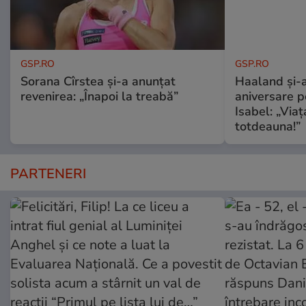
GSP.RO
GSP.RO
Sorana Cîrstea și-a anunțat
Haaland și-a
revenirea: „Înapoi la treabă”
aniversare pe
Isabel: „Via
totdeauna!”
PARTENERI