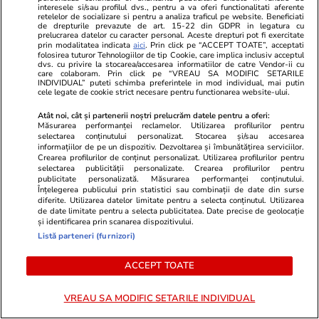
interesele si/sau profilul dvs., pentru a va oferi functionalitati aferente
Semnele deshidratării și cum să
retelelor de socializare si pentru a analiza traficul pe website. Beneficiati
de drepturile prevazute de art. 15-22 din GDPR in legatura cu
o previi
prelucrarea datelor cu caracter personal. Aceste drepturi pot fi exercitate
prin modalitatea indicata
aici
. Prin click pe “ACCEPT TOATE”, acceptati
folosirea tuturor Tehnologiilor de tip Cookie, care implica inclusiv acceptul
dvs. cu privire la stocarea/accesarea informatiilor de catre Vendor-ii cu
care colaboram. Prin click pe “VREAU SA MODIFIC SETARILE
INDIVIDUAL” puteti schimba preferintele in mod individual, mai putin
cele legate de cookie strict necesare pentru functionarea website-ului.
Lifestyle
17 iul.
Atât noi, cât și partenerii noștri prelucrăm datele pentru a oferi:
Măsurarea performanței reclamelor. Utilizarea profilurilor pentru
selectarea conținutului personalizat. Stocarea și/sau accesarea
informațiilor de pe un dispozitiv. Dezvoltarea și îmbunătățirea serviciilor.
Crearea profilurilor de conținut personalizat. Utilizarea profilurilor pentru
De ce să nu păstrezi cartofii
selectarea publicității personalizate. Crearea profilurilor pentru
publicitate personalizată. Măsurarea performanței conținutului.
lângă ceapă
Înțelegerea publicului prin statistici sau combinații de date din surse
diferite. Utilizarea datelor limitate pentru a selecta conținutul. Utilizarea
de date limitate pentru a selecta publicitatea. Date precise de geolocație
și identificarea prin scanarea dispozitivului.
Listă parteneri (furnizori)
Lifestyle
20 iul.
ACCEPT TOATE
VREAU SA MODIFIC SETARILE INDIVIDUAL
Ce este batch cooking și cum îți