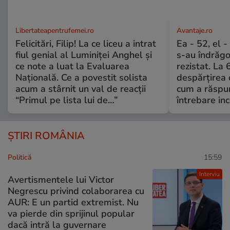
Libertateapentrufemei.ro
Avantaje.ro
Felicitări, Filip! La ce liceu a intrat
Ea - 52, el 
fiul genial al Luminiței Anghel și
s-au îndrăgos
ce note a luat la Evaluarea
rezistat. La 
Națională. Ce a povestit solista
despărțirea 
acum a stârnit un val de reacții
cum a răspu
“Primul pe lista lui de…”
întrebare i
ȘTIRI ROMÂNIA
Politică
15:59
Interviu
Avertismentele lui Victor
Negrescu privind colaborarea cu
AUR: E un partid extremist. Nu
va pierde din sprijinul popular
dacă intră la guvernare