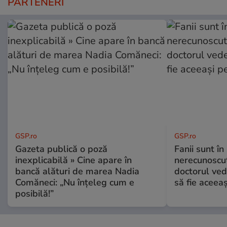
PARTENERI
GSP.ro
GSP.ro
Gazeta publică o poză
Fanii sunt în 
inexplicabilă » Cine apare în
nerecunoscut
bancă alături de marea Nadia
doctorul ved
Comăneci: „Nu înțeleg cum e
să fie aceea
posibilă!”