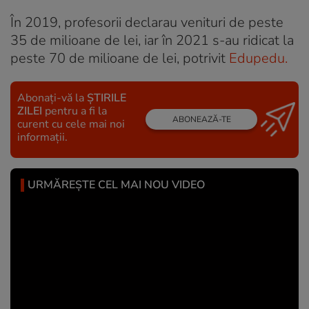
În 2019, profesorii declarau venituri de peste
35 de milioane de lei, iar în 2021 s-au ridicat la
peste 70 de milioane de lei, potrivit
Edupedu.
Abonați-vă la
ȘTIRILE
ZILEI
pentru a fi la
ABONEAZĂ-TE
curent cu cele mai noi
informații.
URMĂREȘTE CEL MAI NOU VIDEO