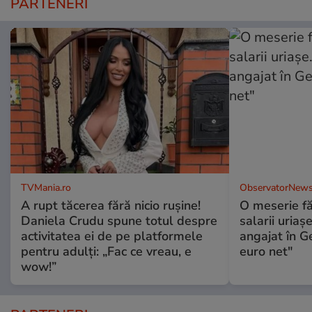
PARTENERI
TVMania.ro
ObservatorNews
A rupt tăcerea fără nicio rușine!
O meserie fă
Daniela Crudu spune totul despre
salarii uriaş
activitatea ei de pe platformele
angajat în G
pentru adulți: „Fac ce vreau, e
euro net"
wow!”