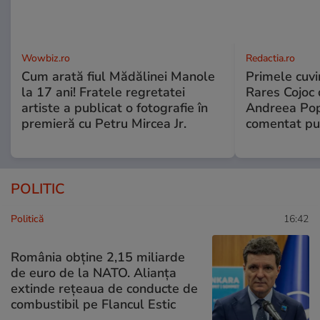
Wowbiz.ro
Redactia.ro
Cum arată fiul Mădălinei Manole
Primele cuvi
la 17 ani! Fratele regretatei
Rares Cojoc 
artiste a publicat o fotografie în
Andreea Pop
premieră cu Petru Mircea Jr.
comentat pub
POLITIC
Politică
16:42
România obține 2,15 miliarde
de euro de la NATO. Alianța
extinde rețeaua de conducte de
combustibil pe Flancul Estic