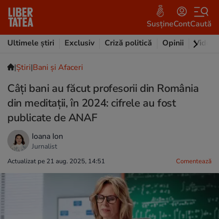
Susține
Cont
Caută
Ultimele știri
Exclusiv
Criză politică
Opinii
Video
|
Ştiri
|
Bani și Afaceri
Câți bani au făcut profesorii din România
din meditații, în 2024: cifrele au fost
publicate de ANAF
Ioana Ion
Jurnalist
Actualizat pe 21 aug. 2025, 14:51
Comentează