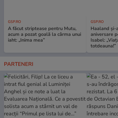
GSP.RO
GSP.RO
A făcut striptease pentru Mutu,
Haaland și-a
acum a pozat goală la cârma unui
aniversare pe
iaht: „Inima mea”
Isabel: „Via
totdeauna!”
PARTENERI