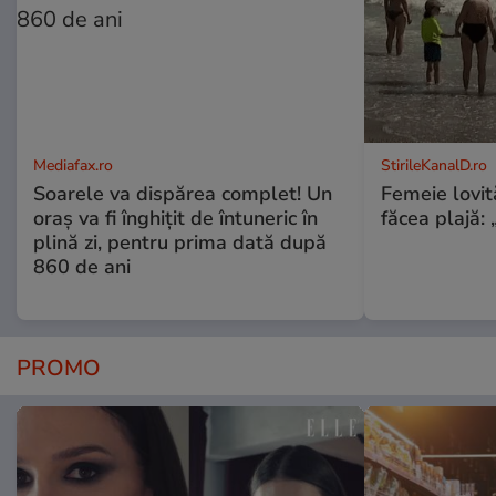
Mediafax.ro
StirileKanalD.ro
Soarele va dispărea complet! Un
Femeie lovit
oraș va fi înghițit de întuneric în
făcea plajă: „
plină zi, pentru prima dată după
860 de ani
PROMO