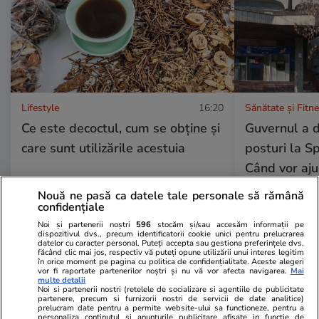
Lifestyle
16:20
Sănătate și Fitn
Ce este decoctul, cum se obţine şi
Guvernul a 
care sunt utilizările acestuia
posturi la Sp
Când vor aju
asistenți med
Nouă ne pasă ca datele tale personale să rămână
confidențiale
și ce se întâ
Noi și partenerii noștri
596
stocăm și/sau accesăm informații pe
spitalelor
dispozitivul dvs., precum identificatorii cookie unici pentru prelucrarea
datelor cu caracter personal. Puteți accepta sau gestiona preferințele dvs.
făcând clic mai jos, respectiv vă puteți opune utilizării unui interes legitim
în orice moment pe pagina cu politica de confidențialitate. Aceste alegeri
vor fi raportate partenerilor noștri și nu vă vor afecta navigarea.
Mai
multe detalii
Lifestyle
18 iul.
Noi si partenerii nostri (retelele de socializare si agentiile de publicitate
partenere, precum si furnizorii nostri de servicii de date analitice)
prelucram date pentru a permite website-ului sa functioneze, pentru a
personaliza continutul si anunturile publicitare afisate in functie de