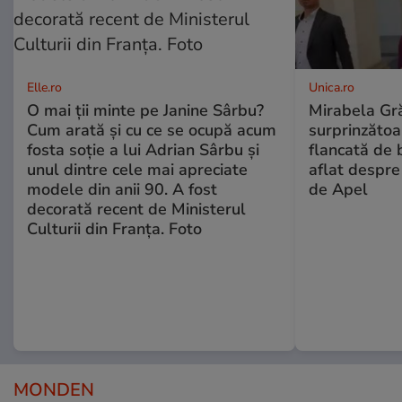
Elle.ro
Unica.ro
O mai ții minte pe Janine Sârbu?
Mirabela Gră
Cum arată și cu ce se ocupă acum
surprinzătoar
fosta soție a lui Adrian Sârbu și
flancată de 
unul dintre cele mai apreciate
aflat despre
modele din anii 90. A fost
de Apel
decorată recent de Ministerul
Culturii din Franța. Foto
MONDEN