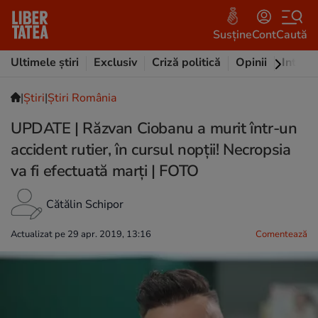
Susține
Cont
Caută
Ultimele știri
Exclusiv
Criză politică
Opinii
Intervi
|
Ştiri
|
Știri România
UPDATE | Răzvan Ciobanu a murit într-un
accident rutier, în cursul nopții! Necropsia
va fi efectuată marți | FOTO
Cătălin Schipor
Actualizat pe 29 apr. 2019, 13:16
Comentează