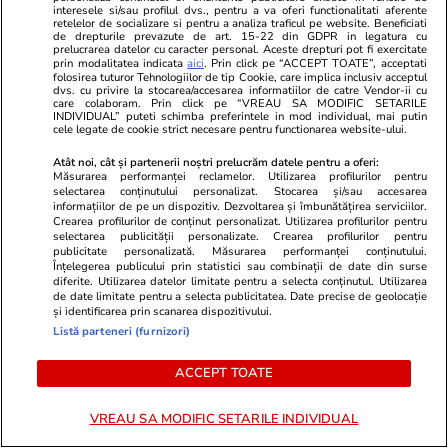
O cheamă…
amorezat-lul
interesele si/sau profilul dvs., pentru a va oferi functionalitati aferente
retelelor de socializare si pentru a analiza traficul pe website. Beneficiati
Fosta lui soț
de drepturile prevazute de art. 15-22 din GDPR in legatura cu
prelucrarea datelor cu caracter personal. Aceste drepturi pot fi exercitate
prin modalitatea indicata
aici
. Prin click pe “ACCEPT TOATE”, acceptati
folosirea tuturor Tehnologiilor de tip Cookie, care implica inclusiv acceptul
dvs. cu privire la stocarea/accesarea informatiilor de catre Vendor-ii cu
ȘTIRI ROMÂNIA
care colaboram. Prin click pe “VREAU SA MODIFIC SETARILE
INDIVIDUAL” puteti schimba preferintele in mod individual, mai putin
cele legate de cookie strict necesare pentru functionarea website-ului.
Politică
04 aug.
Atât noi, cât și partenerii noștri prelucrăm datele pentru a oferi:
Măsurarea performanței reclamelor. Utilizarea profilurilor pentru
România riscă să piardă
selectarea conținutului personalizat. Stocarea și/sau accesarea
miliarde de euro din PNRR
informațiilor de pe un dispozitiv. Dezvoltarea și îmbunătățirea serviciilor.
Crearea profilurilor de conținut personalizat. Utilizarea profilurilor pentru
după un vot în Senat. De ce
selectarea publicității personalizate. Crearea profilurilor pentru
sunt contestate modificările la
publicitate personalizată. Măsurarea performanței conținutului.
Înțelegerea publicului prin statistici sau combinații de date din surse
legea decarbonizării
diferite. Utilizarea datelor limitate pentru a selecta conținutul. Utilizarea
de date limitate pentru a selecta publicitatea. Date precise de geolocație
și identificarea prin scanarea dispozitivului.
Listă parteneri (furnizori)
Știri România
03 aug.
ACCEPT TOATE
Cinci hotărâri de Guvern atacate
de PSD au fost suspendate de
VREAU SA MODIFIC SETARILE INDIVIDUAL
Curtea de Apel București.