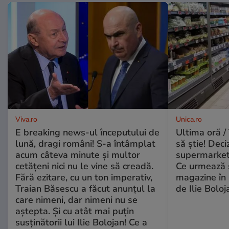
Viva.ro
Unica.ro
E breaking news-ul începutului de
Ultima oră / 
lună, dragi români! S-a întâmplat
să știe! Deci
acum câteva minute și multor
supermarketu
cetățeni nici nu le vine să creadă.
Ce urmează s
Fără ezitare, cu un ton imperativ,
magazine în 
Traian Băsescu a făcut anunțul la
de Ilie Boloj
care nimeni, dar nimeni nu se
aștepta. Și cu atât mai puțin
susținătorii lui Ilie Bolojan! Ce a