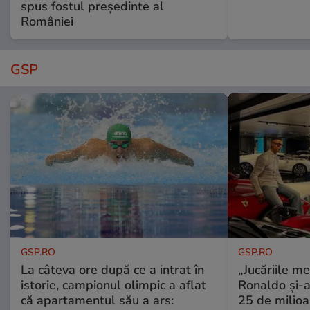
spus fostul președinte al
României
GSP
GSP.RO
GSP.RO
La câteva ore după ce a intrat în
„Jucăriile me
istorie, campionul olimpic a aflat
Ronaldo și-a
că apartamentul său a ars:
25 de milioa