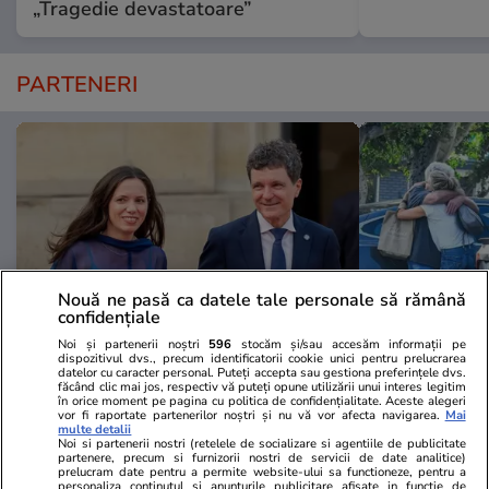
„Tragedie devastatoare”
PARTENERI
Nouă ne pasă ca datele tale personale să rămână
confidențiale
Noi și partenerii noștri
596
stocăm și/sau accesăm informații pe
dispozitivul dvs., precum identificatorii cookie unici pentru prelucrarea
Libertateapentrufemei.ro
Avantaje.ro
datelor cu caracter personal. Puteți accepta sau gestiona preferințele dvs.
făcând clic mai jos, respectiv vă puteți opune utilizării unui interes legitim
Gata, e oficial! Ce salariu are
Îl știi pe ur
în orice moment pe pagina cu politica de confidențialitate. Aceste alegeri
vor fi raportate partenerilor noștri și nu vă vor afecta navigarea.
Mai
Mirabela Grădinaru, dar asta nu e
piciorul unui
multe detalii
Noi si partenerii nostri (retelele de socializare si agentiile de publicitate
tot! Surpriza uriașă din declarația
pentru femei
partenere, precum si furnizorii nostri de servicii de date analitice)
de avere! Da, scrie negru pe alb!
căsătorit ime
prelucram date pentru a permite website-ului sa functioneze, pentru a
personaliza continutul si anunturile publicitare afisate in functie de