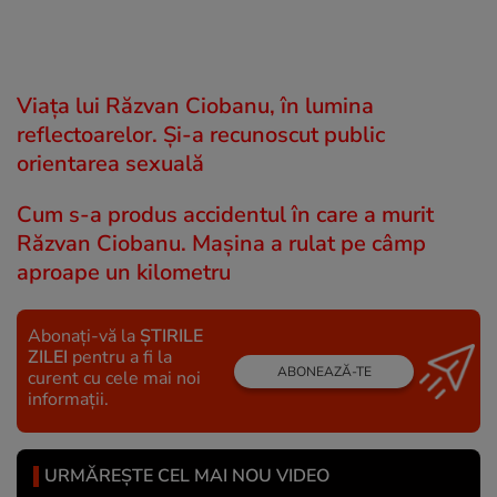
Viața lui Răzvan Ciobanu, în lumina
reflectoarelor. Și-a recunoscut public
orientarea sexuală
Cum s-a produs accidentul în care a murit
Răzvan Ciobanu. Mașina a rulat pe câmp
aproape un kilometru
Abonați-vă la
ȘTIRILE
ZILEI
pentru a fi la
ABONEAZĂ-TE
curent cu cele mai noi
informații.
URMĂREȘTE CEL MAI NOU VIDEO