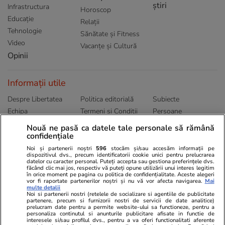
știri
Infrastructura
Horoscop
Educație
Relații
Tehnologie
Sănătate și Fitness
Video
Vacanțe și Cultură
Opinii
Informații utile
Despre Libertatea
Politica editorială
Subiecte
Echipa
Termeni și Conditii
Persoane
Publicitate
Abonamente
Sitemap
Nouă ne pasă ca datele tale personale să rămână
confidențiale
Politica de
Autori
confidențialitate
Noi și partenerii noștri
596
stocăm și/sau accesăm informații pe
dispozitivul dvs., precum identificatorii cookie unici pentru prelucrarea
datelor cu caracter personal. Puteți accepta sau gestiona preferințele dvs.
Ringier România
făcând clic mai jos, respectiv vă puteți opune utilizării unui interes legitim
în orice moment pe pagina cu politica de confidențialitate. Aceste alegeri
vor fi raportate partenerilor noștri și nu vă vor afecta navigarea.
Mai
Libertatea pentru
ELLE
Locuri de muncă
multe detalii
femei
Noi si partenerii nostri (retelele de socializare si agentiile de publicitate
Gazeta Sporturilor
Imobiliare.ro
partenere, precum si furnizorii nostri de servicii de date analitice)
Unica.ro
prelucram date pentru a permite website-ului sa functioneze, pentru a
Stiri mondene
Jobradar24
personaliza continutul si anunturile publicitare afisate in functie de
Program TV
Calculator sarcina
Imoradar24
interesele si/sau profilul dvs., pentru a va oferi functionalitati aferente