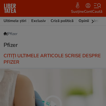
Susține
Cont
Caută
Ultimele știri
Exclusiv
Criză politică
Opinii
Intervi
|
Pfizer
Pfizer
CITIȚI ULTIMELE ARTICOLE SCRISE DESPRE
PFIZER