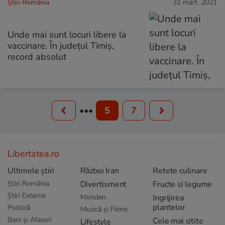
Știri România
31 mart. 2021
Unde mai sunt locuri libere la
vaccinare. În județul Timiș,
record absolut
•••
5
7
Libertatea.ro
Ultimele știri
Război Iran
Retete culinare
Știri România
Divertisment
Fructe si legume
Știri Externe
Monden
Ingrijirea
plantelor
Politică
Muzică și Filme
Bani și Afaceri
Cele mai citite
Lifestyle