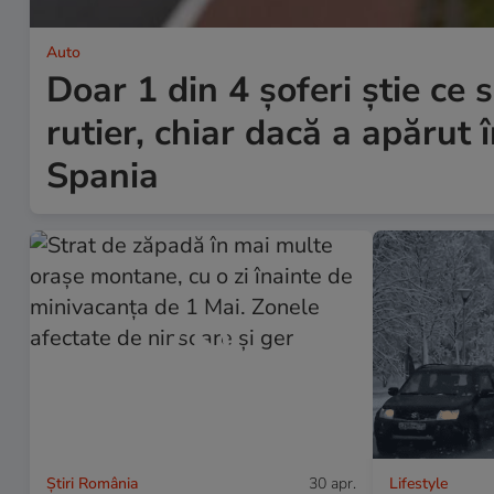
Auto
Doar 1 din 4 șoferi știe ce 
rutier, chiar dacă a apărut 
Spania
Știri România
30 apr.
Lifestyle