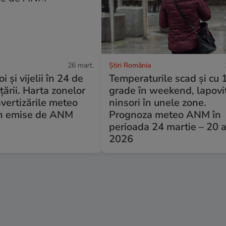
26 mart.
Știri România
i și vijelii în 24 de
Temperaturile scad și cu 
țării. Harta zonelor
grade în weekend, lapoviț
avertizările meteo
ninsori în unele zone.
n emise de ANM
Prognoza meteo ANM în
perioada 24 martie – 20 a
2026