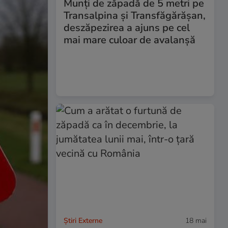
Munți de zăpadă de 5 metri pe
Transalpina și Transfăgărășan,
deszăpezirea a ajuns pe cel
mai mare culoar de avalanşă
Știri Externe
18 mai