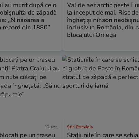
i au murit după ce o
Val de aer arctic peste E
eobișnuită de zăpadă
la început de mai. Risc de
sia: „Ninsoarea a
îngheț și ninsori neobișnu
n record din 1880”
inclusiv în România, din 
blocajului Omega
12 apr.
Știri România
 blocați pe un traseu
Stațiunile în care se schi