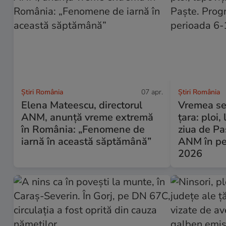
Știri România
07 apr.
Știri România
Elena Mateescu, directorul
Vremea se 
ANM, anunță vreme extremă
țara: ploi,
în România: „Fenomene de
ziua de P
iarnă în această săptămână”
ANM în pe
2026