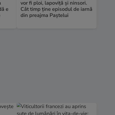
n
vor fi ploi, lapoviță și ninsori.
dă e
Cât timp ține episodul de iarnă
e
din preajma Paștelui