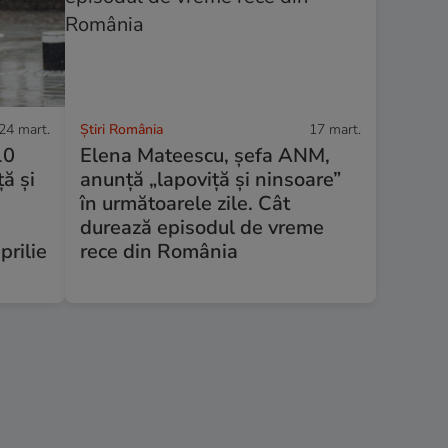
24 mart.
Știri România
17 mart.
10
Elena Mateescu, șefa ANM,
ă și
anunță „lapoviță și ninsoare”
în următoarele zile. Cât
durează episodul de vreme
prilie
rece din România