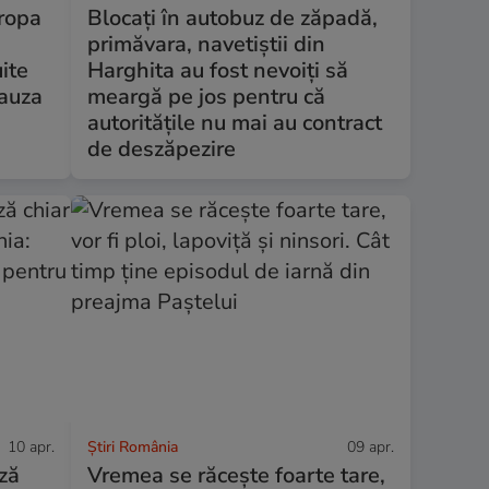
uropa
Blocați în autobuz de zăpadă,
primăvara, navetiștii din
ite
Harghita au fost nevoiți să
cauza
meargă pe jos pentru că
autoritățile nu mai au contract
de deszăpezire
10 apr.
Știri România
09 apr.
ază
Vremea se răcește foarte tare,