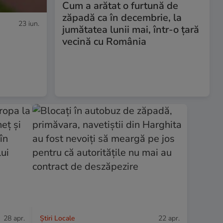
Cum a arătat o furtună de
zăpadă ca în decembrie, la
23 iun.
jumătatea lunii mai, într-o țară
vecină cu România
28 apr.
Știri Locale
22 apr.