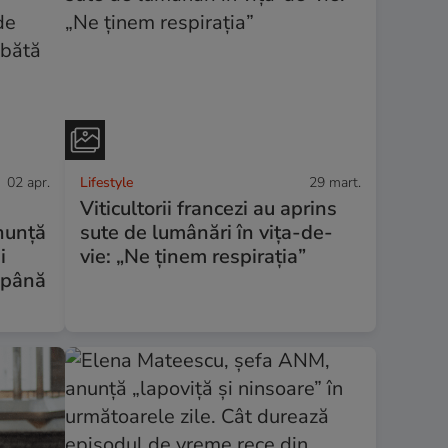
02 apr.
Lifestyle
29 mart.
Viticultorii francezi au aprins
nunță
sute de lumânări în vița-de-
i
vie: „Ne ținem respirația”
, până