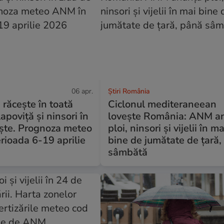
06 apr.
Știri România
răcește în toată
Ciclonul mediteraneean
 lapoviță și ninsori în
lovește România: ANM a
aște. Prognoza meteo
ploi, ninsori și vijelii în ma
rioada 6-19 aprilie
bine de jumătate de țară
sâmbătă