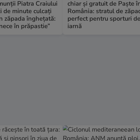
 munții Piatra Craiului
chiar și gratuit de Paște î
ci de minute culcați
România: stratul de zăpa
în zăpada înghețată:
perfect pentru sporturi d
nece în prăpastie”
iarnă