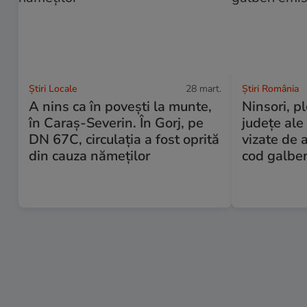
Știri Locale
28 mart.
Știri România
A nins ca în povești la munte,
Ninsori, plo
în Caraș-Severin. În Gorj, pe
județe ale 
DN 67C, circulația a fost oprită
vizate de 
din cauza nămeților
cod galbe