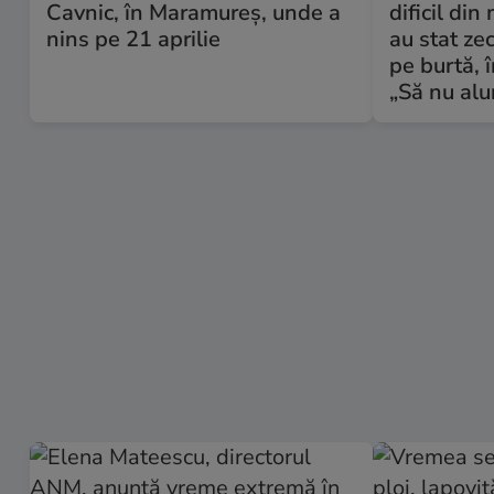
Cavnic, în Maramureș, unde a
dificil din
nins pe 21 aprilie
au stat ze
pe burtă, 
„Să nu alu