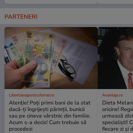
PARTENERI
Libertateapentrufemei.ro
Avantaje.ro
Atenție! Poți primi bani de la stat
Dieta Melan
dacă-ți îngrijești părinții, bunicii
oricine! Regi
sau pe cineva vârstnic din familie.
urmează zilni
Acum s-a decis! Cum trebuie să
specialiști! 
procedezi
fiecare zi și 