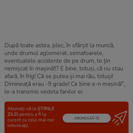
După toate astea, plec, în sfârșit la muncă,
unde drumul aglomerat, semafoarele,
eventualele accidente de pe drum, te țin
nemișcat în mașină!!? E bine, totuși, că nu stau
afară, în frig! Că se putea și mai rău, totuși!
Dimineață erau -9 grade! Ce bine e-n mașină!”,
le-a transmis vedeta fanilor ei.
Abonați-vă la
ȘTIRILE
ZILEI
pentru a fi la
ABONEAZĂ-TE
curent cu cele mai noi
informații.