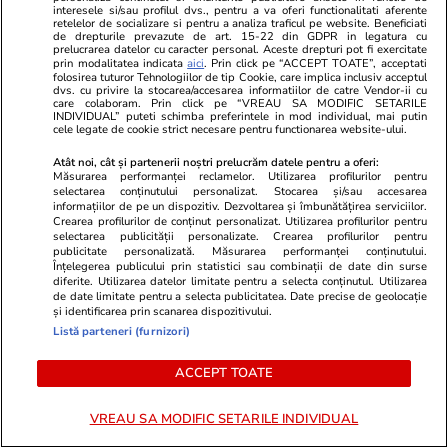
interesele si/sau profilul dvs., pentru a va oferi functionalitati aferente
pe care le folosesc rar sau deloc
retelelor de socializare si pentru a analiza traficul pe website. Beneficiati
de drepturile prevazute de art. 15-22 din GDPR in legatura cu
prelucrarea datelor cu caracter personal. Aceste drepturi pot fi exercitate
prin modalitatea indicata
aici
. Prin click pe “ACCEPT TOATE”, acceptati
folosirea tuturor Tehnologiilor de tip Cookie, care implica inclusiv acceptul
Știri România
16:00
dvs. cu privire la stocarea/accesarea informatiilor de catre Vendor-ii cu
care colaboram. Prin click pe “VREAU SA MODIFIC SETARILE
Român întors acasă după 25 de ani în
INDIVIDUAL” puteti schimba preferintele in mod individual, mai putin
cele legate de cookie strict necesare pentru functionarea website-ului.
Germania: „Și urzica e mai faină aici decât
Atât noi, cât și partenerii noștri prelucrăm datele pentru a oferi:
trandafirii dincolo”
Măsurarea performanței reclamelor. Utilizarea profilurilor pentru
selectarea conținutului personalizat. Stocarea și/sau accesarea
informațiilor de pe un dispozitiv. Dezvoltarea și îmbunătățirea serviciilor.
Crearea profilurilor de conținut personalizat. Utilizarea profilurilor pentru
Știri România
12:08
selectarea publicității personalizate. Crearea profilurilor pentru
publicitate personalizată. Măsurarea performanței conținutului.
Ploi torențiale, grindină și vijelii în 21 de
Înțelegerea publicului prin statistici sau combinații de date din surse
diferite. Utilizarea datelor limitate pentru a selecta conținutul. Utilizarea
județe. Harta zonelor vizate luni de avertizarea
de date limitate pentru a selecta publicitatea. Date precise de geolocație
și identificarea prin scanarea dispozitivului.
meteo ANM cod galben
Listă parteneri (furnizori)
ACCEPT TOATE
Ştiri
26 iul. 2021
Ce nu trebuie să faci de Sfântul Pantelimon
VREAU SA MODIFIC SETARILE INDIVIDUAL