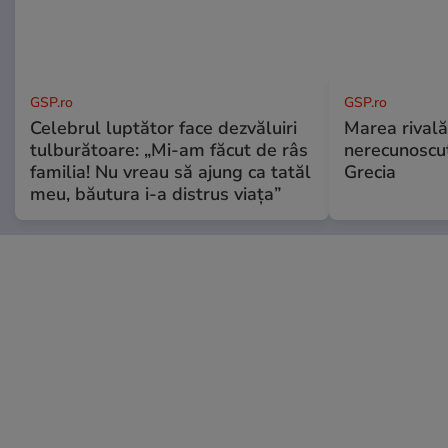
GSP.ro
GSP.ro
Celebrul luptător face dezvăluiri
Marea rivală
tulburătoare: „Mi-am făcut de râs
nerecunoscut
familia! Nu vreau să ajung ca tatăl
Grecia
meu, băutura i-a distrus viața”