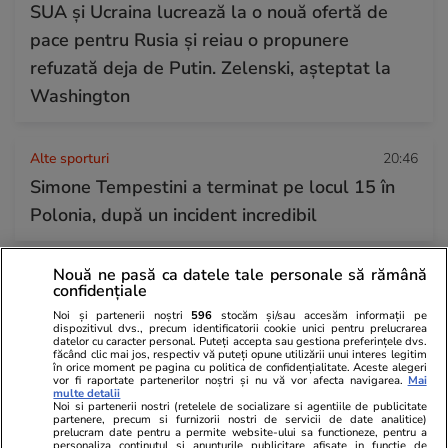
SUA și Ucraina lucrează la o nouă ofertă de
pace pentru Rusia și reiau o propunere
refuzată deja de Putin. Zelenski, așteptat la
Washington
Alte sporturi
20:46
Simone Tempestini a terminat pe locul 15 în
Polonia, după un incident incredibil
Nouă ne pasă ca datele tale personale să rămână
Citește mai multe
confidențiale
Noi și partenerii noștri
596
stocăm și/sau accesăm informații pe
dispozitivul dvs., precum identificatorii cookie unici pentru prelucrarea
TRENDING
datelor cu caracter personal. Puteți accepta sau gestiona preferințele dvs.
făcând clic mai jos, respectiv vă puteți opune utilizării unui interes legitim
în orice moment pe pagina cu politica de confidențialitate. Aceste alegeri
vor fi raportate partenerilor noștri și nu vă vor afecta navigarea.
Mai
Horoscop
21:50
multe detalii
Noi si partenerii nostri (retelele de socializare si agentiile de publicitate
Horoscop 27 iulie 2026. Balanțele vor simți
partenere, precum si furnizorii nostri de servicii de date analitice)
prelucram date pentru a permite website-ului sa functioneze, pentru a
nevoia să scoată la lumină talente și înzestrări
personaliza continutul si anunturile publicitare afisate in functie de