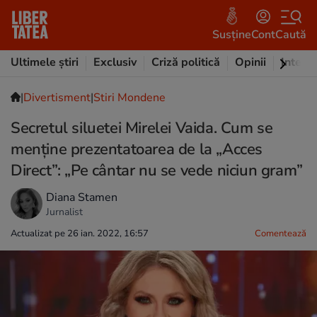
Susține
Cont
Caută
Ultimele știri
Exclusiv
Criză politică
Opinii
Intervi
|
Divertisment
|
Stiri Mondene
Secretul siluetei Mirelei Vaida. Cum se
menține prezentatoarea de la „Acces
Direct”: „Pe cântar nu se vede niciun gram”
Diana Stamen
Jurnalist
Actualizat pe 26 ian. 2022, 16:57
Comentează