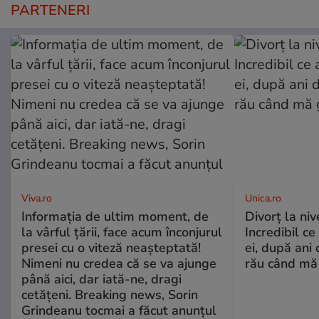
PARTENERI
Viva.ro
Unica.ro
Informația de ultim moment, de
Divorț la nive
la vârful țării, face acum înconjurul
Incredibil ce
presei cu o viteză neașteptată!
ei, după ani 
Nimeni nu credea că se va ajunge
rău când mă
până aici, dar iată-ne, dragi
cetățeni. Breaking news, Sorin
Grindeanu tocmai a făcut anunțul