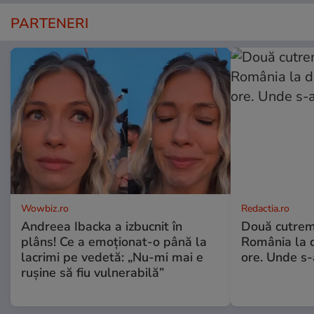
PARTENERI
Wowbiz.ro
Redactia.ro
Andreea Ibacka a izbucnit în
Două cutrem
plâns! Ce a emoționat-o până la
România la d
lacrimi pe vedetă: „Nu-mi mai e
ore. Unde s
rușine să fiu vulnerabilă”