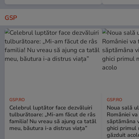
GSP
GSP.RO
GSP.RO
Celebrul luptător face dezvăluiri
Noua sală u
tulburătoare: „Mi-am făcut de râs
României va 
familia! Nu vreau să ajung ca tatăl
săptămâna vi
meu, băutura i-a distrus viața”
ghici primul 
găzduit acol