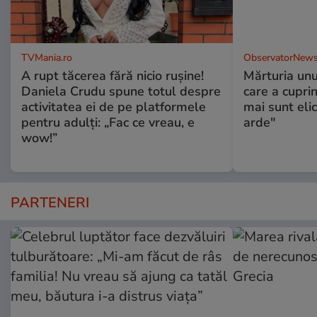
TVMania.ro
ObservatorNews
A rupt tăcerea fără nicio rușine!
Mărturia unu
Daniela Crudu spune totul despre
care a cupri
activitatea ei de pe platformele
mai sunt eli
pentru adulți: „Fac ce vreau, e
arde"
wow!”
PARTENERI