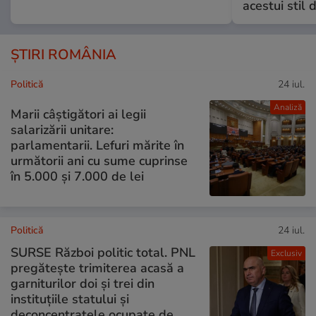
acestui stil 
ȘTIRI ROMÂNIA
Politică
24 iul.
Analiză
Marii câștigători ai legii
salarizării unitare:
parlamentarii. Lefuri mărite în
următorii ani cu sume cuprinse
în 5.000 și 7.000 de lei
Politică
24 iul.
SURSE Război politic total. PNL
Exclusiv
pregătește trimiterea acasă a
garniturilor doi și trei din
instituțiile statului și
deconcentratele ocupate de