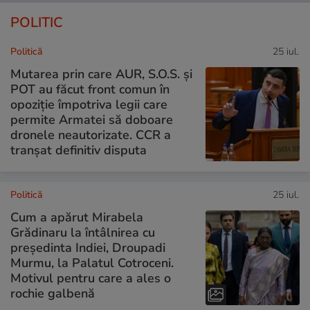
POLITIC
Politică
25 iul.
Mutarea prin care AUR, S.O.S. și
POT au făcut front comun în
opoziție împotriva legii care
permite Armatei să doboare
dronele neautorizate. CCR a
tranșat definitiv disputa
Politică
25 iul.
Cum a apărut Mirabela
Grădinaru la întâlnirea cu
președinta Indiei, Droupadi
Murmu, la Palatul Cotroceni.
Motivul pentru care a ales o
rochie galbenă