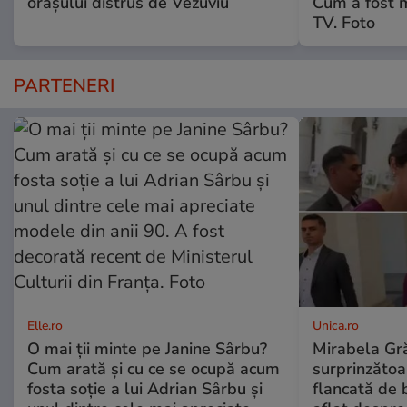
orașului distrus de Vezuviu
Cum a fost 
TV. Foto
PARTENERI
Elle.ro
Unica.ro
O mai ții minte pe Janine Sârbu?
Mirabela Gră
Cum arată și cu ce se ocupă acum
surprinzătoar
fosta soție a lui Adrian Sârbu și
flancată de 