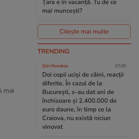
Țara e în vacanță. Tu de ce
mai muncești?
Citește mai multe
TRENDING
Știri România
07:00
Doi copii ucişi de câini, reacţii
diferite. În cazul de la
5 mai
Bucureşti, s-au dat ani de
închisoare şi 2.400.000 de
euro daune, în timp ce la
Craiova, nu există niciun
vinovat