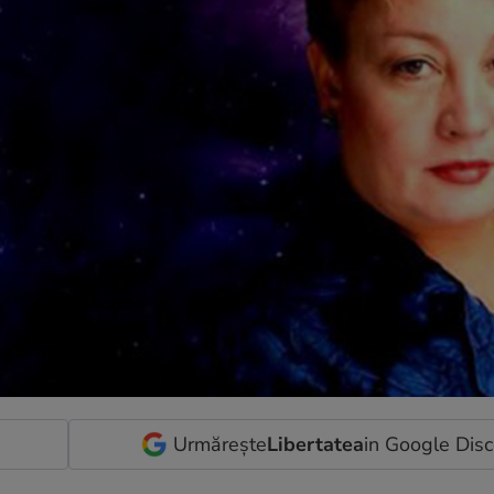
Urmărește
Libertatea
in Google Dis