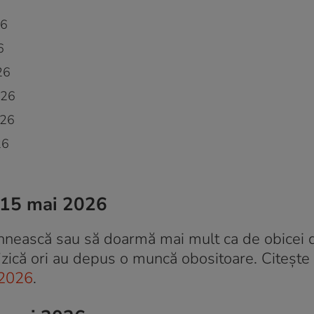
26
6
26
026
026
26
 15 mai 2026
ihnească sau să doarmă mai mult ca de obicei d
izică ori au depus o muncă obositoare. Citește 
 2026
.