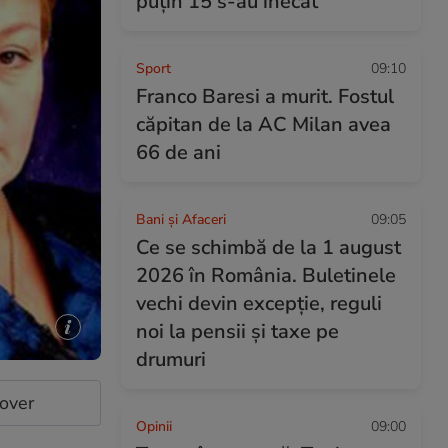
puțin 15 s-au înecat
Sport
09:10
Franco Baresi a murit. Fostul
căpitan de la AC Milan avea
66 de ani
Bani și Afaceri
09:05
Ce se schimbă de la 1 august
2026 în România. Buletinele
vechi devin excepție, reguli
noi la pensii și taxe pe
drumuri
cover
Opinii
09:00