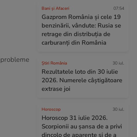
Bani și Afaceri
07:54
Gazprom România și cele 19
benzinării, vândute: Rusia se
retrage din distribuția de
carburanți din România
ce probleme
Știri România
30 iul.
Rezultatele loto din 30 iulie
2026. Numerele câștigătoare
extrase joi
Horoscop
30 iul.
Horoscop 31 iulie 2026.
Scorpionii au șansa de a privi
dincolo de aparențe și de a