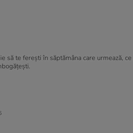
ebuie să te ferești în săptămâna care urmează, 
mbogățești.
6
6