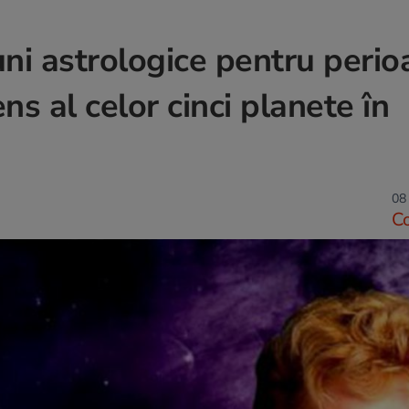
uni astrologice pentru perio
s al celor cinci planete în
08
C