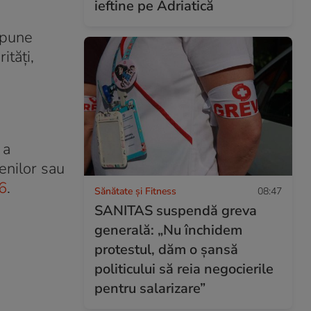
ieftine pe Adriatică
r pune
ități,
 a
enilor sau
6
.
Sănătate și Fitness
08:47
SANITAS suspendă greva
generală: „Nu închidem
protestul, dăm o șansă
politicului să reia negocierile
pentru salarizare”