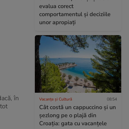
evalua corect
comportamentul și deciziile
unor apropiați
acă, în
Vacanțe și Cultură
08:54
tot
Cât costă un cappuccino și un
șezlong pe o plajă din
Croația: gata cu vacanțele