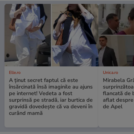
Elle.ro
Unica.ro
A ținut secret faptul că este
Mirabela Gră
însărcinată însă imaginile au ajuns
surprinzătoar
pe internet! Vedeta a fost
flancată de 
surprinsă pe stradă, iar burtica de
aflat despre
gravidă dovedește că va deveni în
de Apel
curând mamă