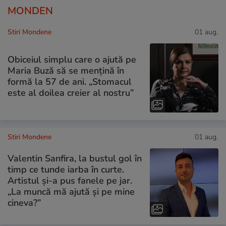
MONDEN
Stiri Mondene
01 aug.
Obiceiul simplu care o ajută pe
Maria Buză să se mențină în
formă la 57 de ani. „Stomacul
este al doilea creier al nostru”
Stiri Mondene
01 aug.
Valentin Sanfira, la bustul gol în
timp ce tunde iarba în curte.
Artistul și-a pus fanele pe jar.
„La muncă mă ajută și pe mine
cineva?”