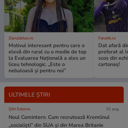
ZiaruldeIasi.ro
Fanatik.ro
Motivul interesant pentru care o
Dat afară di
elevă din rural cu o medie de top
preferat al l
la Evaluarea Națională a ales un
scos din ech
liceu tehnologic. „Este o
cartonaş!
nebuloasă și pentru noi”
ULTIMELE ȘTIRI
Știri Externe
01 aug.
Noul Comintern. Cum recrutează Kremlinul
„socialiști” din SUA și din Marea Britanie