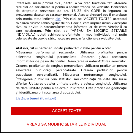
interesele si/sau profilul dvs., pentru a va oferi functionalitati aferente
retelelor de socializare si pentru a analiza traficul pe website. Beneficiati
de drepturile prevazute de art. 15-22 din GDPR in legatura cu
prelucrarea datelor cu caracter personal. Aceste drepturi pot fi exercitate
prin modalitatea indicata
aici
. Prin click pe “ACCEPT TOATE”, acceptati
folosirea tuturor Tehnologiilor de tip Cookie, care implica inclusiv acceptul
dvs. cu privire la stocarea/accesarea informatiilor de catre Vendor-ii cu
care colaboram. Prin click pe “VREAU SA MODIFIC SETARILE
INDIVIDUAL” puteti schimba preferintele in mod individual, mai putin
cele legate de cookie strict necesare pentru functionarea website-ului.
Atât noi, cât și partenerii noștri prelucrăm datele pentru a oferi:
Măsurarea performanței reclamelor. Utilizarea profilurilor pentru
selectarea conținutului personalizat. Stocarea și/sau accesarea
informațiilor de pe un dispozitiv. Dezvoltarea și îmbunătățirea serviciilor.
Horoscop
01 aug.
Vacanțe și Cultu
Crearea profilurilor de conținut personalizat. Utilizarea profilurilor pentru
selectarea publicității personalizate. Crearea profilurilor pentru
Horoscop 2 august 2026. Leii
Însoțitorii 
publicitate personalizată. Măsurarea performanței conținutului.
Înțelegerea publicului prin statistici sau combinații de date din surse
sunt printre cei conștienți de
nou obicei al
diferite. Utilizarea datelor limitate pentru a selecta conținutul. Utilizarea
faptul că propria dispoziție este
îmbarcare: „
de date limitate pentru a selecta publicitatea. Date precise de geolocație
și identificarea prin scanarea dispozitivului.
propria creație și ar fi bine să
lucru”
Listă parteneri (furnizori)
cerceteze problema
ACCEPT TOATE
VREAU SA MODIFIC SETARILE INDIVIDUAL
Horoscop
01 aug.