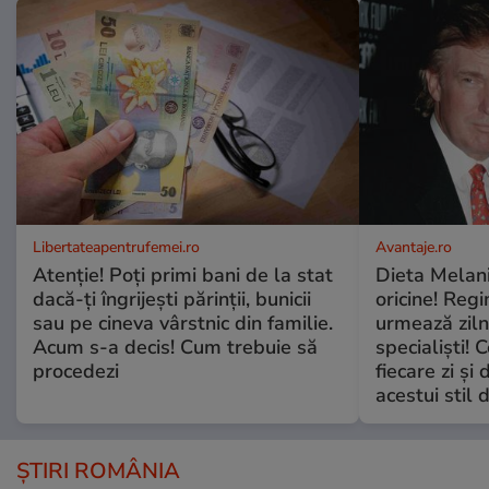
Libertateapentrufemei.ro
Avantaje.ro
Atenție! Poți primi bani de la stat
Dieta Melan
dacă-ți îngrijești părinții, bunicii
oricine! Regi
sau pe cineva vârstnic din familie.
urmează zilni
Acum s-a decis! Cum trebuie să
specialiști! 
procedezi
fiecare zi și 
acestui stil 
ȘTIRI ROMÂNIA