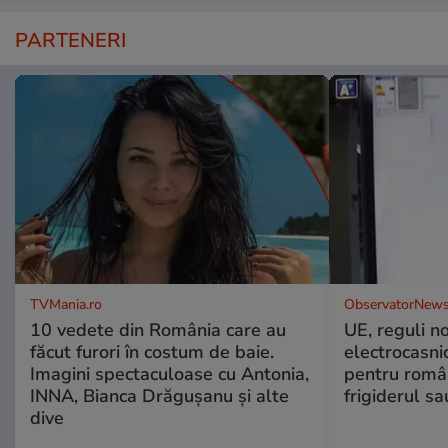
PARTENERI
TVMania.ro
ObservatorNews
10 vedete din România care au
UE, reguli n
făcut furori în costum de baie.
electrocasni
Imagini spectaculoase cu Antonia,
pentru români
INNA, Bianca Drăgușanu și alte
frigiderul sa
dive