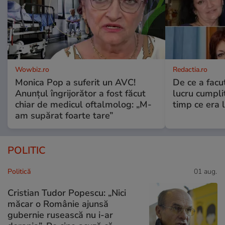
Wowbiz.ro
Redactia.ro
Monica Pop a suferit un AVC!
De ce a fac
Anunțul îngrijorător a fost făcut
lucru cumplit
chiar de medicul oftalmolog: „M-
timp ce era 
am supărat foarte tare”
POLITIC
Politică
01 aug.
Cristian Tudor Popescu: „Nici
măcar o Românie ajunsă
gubernie rusească nu i-ar