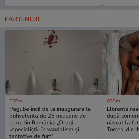
PARTENERI
GSP.ro
GSP.ro
Pagube încă de la inaugurare la
Llorente rea
polivalenta de 25 milioane de
după comenta
euro din România: „Dragi
născut la fot
«specialiști» în vandalism și
Torres, din I
tentative de furt”