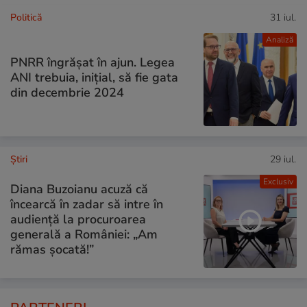
Politică
31 iul.
Analiză
PNRR îngrășat în ajun. Legea
ANI trebuia, inițial, să fie gata
din decembrie 2024
Ştiri
29 iul.
Exclusiv
Diana Buzoianu acuză că
încearcă în zadar să intre în
audiență la procuroarea
generală a României: „Am
rămas șocată!”