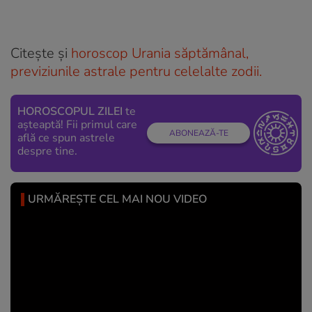
Citește și
horoscop Urania săptămânal,
previziunile astrale pentru celelalte zodii.
HOROSCOPUL ZILEI
te
așteaptă! Fii primul care
ABONEAZĂ-TE
află ce spun astrele
despre tine.
URMĂREȘTE CEL MAI NOU VIDEO