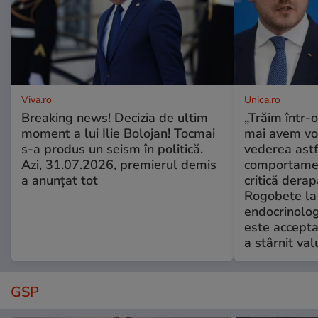
Viva.ro
Unica.ro
Breaking news! Decizia de ultim
„Trăim într-
moment a lui Ilie Bolojan! Tocmai
mai avem vo
s-a produs un seism în politică.
vederea astf
Azi, 31.07.2026, premierul demis
comportamen
a anunțat tot
critică derap
Rogobete la
endocrinolog
este accepta
a stârnit valu
GSP