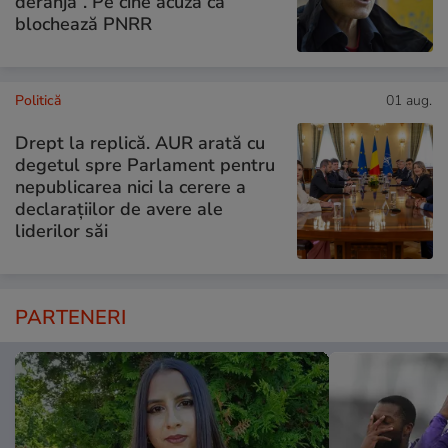
deranja”. Pe cine acuză că
blochează PNRR
Politică
01 aug.
Drept la replică. AUR arată cu
degetul spre Parlament pentru
nepublicarea nici la cerere a
declarațiilor de avere ale
liderilor săi
PARTENERI