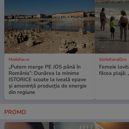
Mediafax.ro
StirileKanalD.ro
„Putem merge PE JOS până în
Femeie lovit
România”: Dunărea la minime
făcea plajă: „
ISTORICE scoate la iveală epave
și amenință producția de energie
din regiune
PROMO