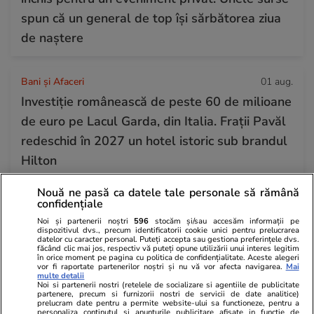
spun că un general de top își sărbătorea ziua
de naștere
Bani și Afaceri
01 aug.
Investiție românească de peste 60 de milioane
de euro pe Lacul Garda, din Italia. Frații Pavăl
redeschid în 2027 un hotel istoric sub brandul
Hilton
Nouă ne pasă ca datele tale personale să rămână
confidențiale
Horoscop
31 iul.
Noi și partenerii noștri
596
stocăm și/sau accesăm informații pe
Horoscop Urania | Previziuni astrologice pentru
dispozitivul dvs., precum identificatorii cookie unici pentru prelucrarea
datelor cu caracter personal. Puteți accepta sau gestiona preferințele dvs.
perioada 1 – 7 august 2026. Venus va intra în
făcând clic mai jos, respectiv vă puteți opune utilizării unui interes legitim
în orice moment pe pagina cu politica de confidențialitate. Aceste alegeri
zodia Balanței
vor fi raportate partenerilor noștri și nu vă vor afecta navigarea.
Mai
multe detalii
Noi si partenerii nostri (retelele de socializare si agentiile de publicitate
partenere, precum si furnizorii nostri de servicii de date analitice)
prelucram date pentru a permite website-ului sa functioneze, pentru a
personaliza continutul si anunturile publicitare afisate in functie de