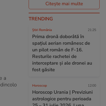
Citește mai multe
TRENDING
Știri România
21:25
Prima dronă doborâtă în
spațiul aerian românesc de
un pilot român de F-16.
Resturile rachetei de
interceptare și ale dronei au
fost găsite
e a
 dincolo
Horoscop
12:00
Horoscop Urania | Previziuni
astrologice pentru perioada
25 – 31 iulie 2026. Luna