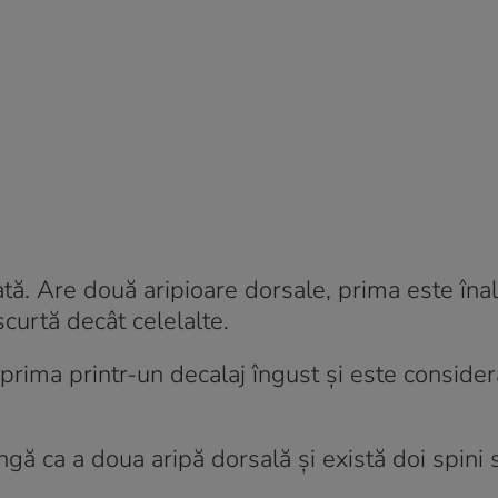
ă. Are două aripioare dorsale, prima este înal
 scurtă decât celelalte.
rima printr-un decalaj îngust și este consider
ngă ca a doua aripă dorsală și există doi spini 