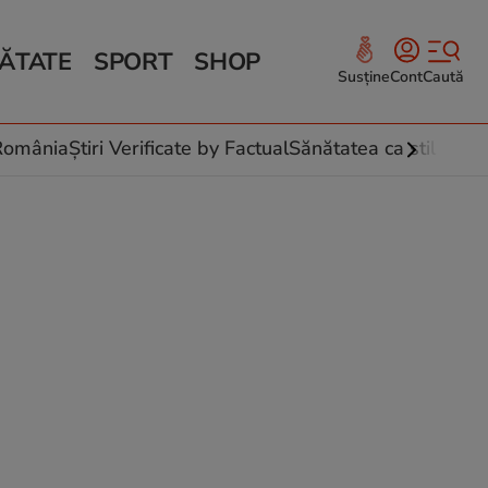
ĂTATE
SPORT
SHOP
Susține
Cont
Caută
Sănătate și Fitness
ce
 culinare
-România
Știri Verificate by Factual
Sănătatea ca stil de vi
 și legume
rea plantelor