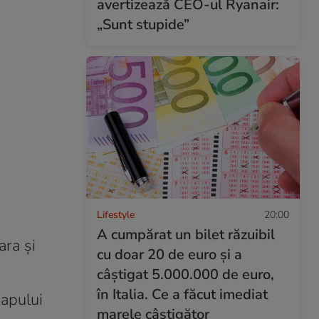
avertizează CEO-ul Ryanair:
„Sunt stupide”
Lifestyle
20:00
A cumpărat un bilet răzuibil
ara și
cu doar 20 de euro și a
câștigat 5.000.000 de euro,
în Italia. Ce a făcut imediat
Capului
marele câștigător