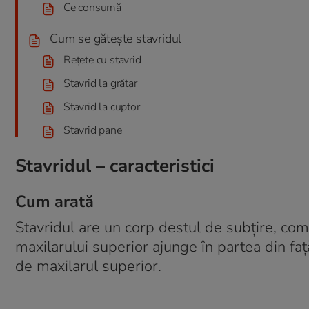
Ce consumă
Cum se gătește stavridul
Rețete cu stavrid
Stavrid la grătar
Stavrid la cuptor
Stavrid pane
Stavridul – caracteristici
Cum arată
Stavridul are un corp destul de subțire, com
maxilarului superior ajunge în partea din faț
de maxilarul superior.