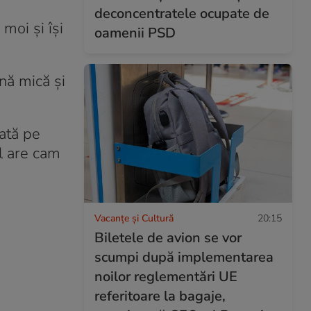
deconcentratele ocupate de
moi și își
oamenii PSD
nă mică și
cată pe
l are cam
Vacanțe și Cultură
20:15
Biletele de avion se vor
scumpi după implementarea
noilor reglementări UE
referitoare la bagaje,