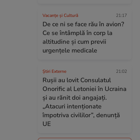
Vacanțe și Cultură
21:17
De ce ni se face rău în avion?
Ce se întâmplă în corp la
altitudine și cum previi
urgențele medicale
Știri Externe
21:02
Rușii au lovit Consulatul
Onorific al Letoniei în Ucraina
și au rănit doi angajați.
„Atacuri intenționate
împotriva civililor”, denunță
UE