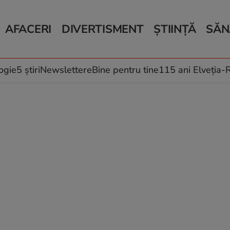
AFACERI
DIVERTISMENT
ȘTIINȚĂ
SĂN
Bani și Afaceri
Monden
Știri Știință
Știri 
Auto
Horoscop
Schimbări climati
Relații
Locuri de muncă
Muzică și Filme
Rețete
ogie
5 știri
Newslettere
Bine pentru tine
115 ani Elveția
Imobiliare.ro
Vacanțe și Cultură
Fructe
eJobs.ro
Îngriji