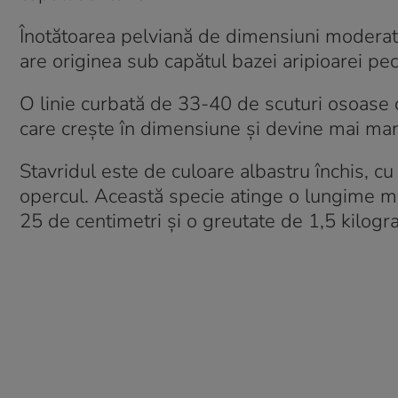
Înotătoarea pelviană de dimensiuni moderate 
are originea sub capătul bazei aripioarei pe
O linie curbată de 33-40 de scuturi osoase c
care crește în dimensiune și devine mai ma
Stavridul este de culoare albastru închis, cu 
opercul. Această specie atinge o lungime m
25 de centimetri și o greutate de 1,5 kilogr