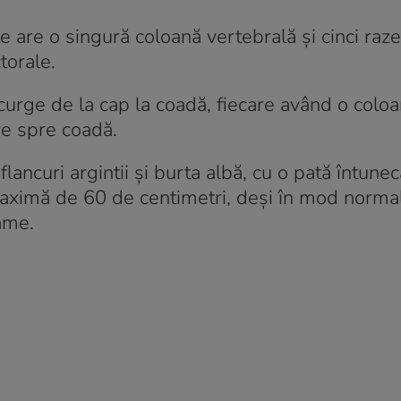
are o singură coloană vertebrală și cinci raze 
ctorale.
urge de la cap la coadă, fiecare având o coloa
re spre coadă.
flancuri argintii și burta albă, cu o pată întune
aximă de 60 de centimetri, deși în mod norma
ame.