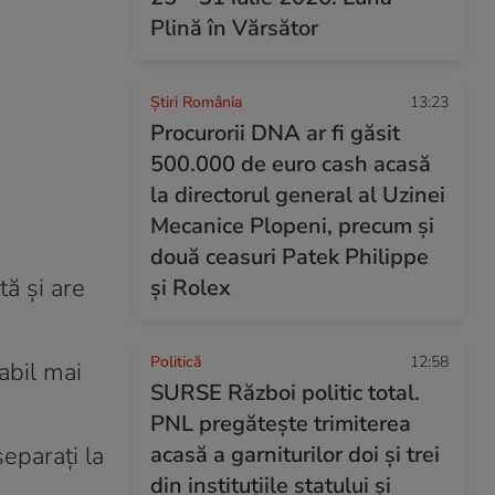
Plină în Vărsător
Știri România
13:23
Procurorii DNA ar fi găsit
500.000 de euro cash acasă
la directorul general al Uzinei
Mecanice Plopeni, precum și
două ceasuri Patek Philippe
tă și are
și Rolex
Politică
12:58
abil mai
SURSE Război politic total.
PNL pregătește trimiterea
separați la
acasă a garniturilor doi și trei
din instituțiile statului și