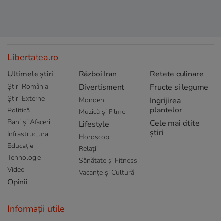
Libertatea.ro
Ultimele știri
Război Iran
Retete culinare
Știri România
Divertisment
Fructe si legume
Știri Externe
Monden
Ingrijirea
plantelor
Politică
Muzică și Filme
Bani și Afaceri
Cele mai citite
Lifestyle
știri
Infrastructura
Horoscop
Educație
Relații
Tehnologie
Sănătate și Fitness
Video
Vacanțe și Cultură
Opinii
Informații utile