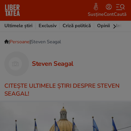
Susține
Cont
Caută
Ultimele știri
Exclusiv
Criză politică
Opinii
Intervi
|
|
Persoane
Steven Seagal
Steven Seagal
CITEŞTE ULTIMELE ŞTIRI DESPRE STEVEN
SEAGAL!