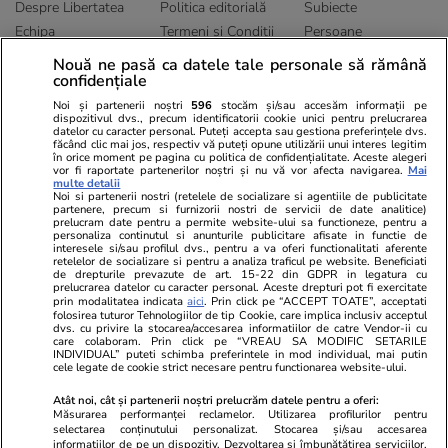
Despre Libertatea
Politica editorială
Subiecte
Echipa
Termeni și Conditii
Persoane
Publicitate
Abonamente
Sitemap
Nouă ne pasă ca datele tale personale să rămână
confidențiale
Politica de
Autori
confidențialitate
Noi și partenerii noștri
596
stocăm și/sau accesăm informații pe
dispozitivul dvs., precum identificatorii cookie unici pentru prelucrarea
datelor cu caracter personal. Puteți accepta sau gestiona preferințele dvs.
Ringier România
făcând clic mai jos, respectiv vă puteți opune utilizării unui interes legitim
în orice moment pe pagina cu politica de confidențialitate. Aceste alegeri
vor fi raportate partenerilor noștri și nu vă vor afecta navigarea.
Mai
Libertatea pentru
ELLE
Locuri de muncă
multe detalii
femei
Noi si partenerii nostri (retelele de socializare si agentiile de publicitate
Gazeta Sporturilor
Imobiliare.ro
partenere, precum si furnizorii nostri de servicii de date analitice)
Unica.ro
prelucram date pentru a permite website-ului sa functioneze, pentru a
Stiri mondene
Jobradar24
personaliza continutul si anunturile publicitare afisate in functie de
Program TV
Calculator sarcina
Imoradar24
interesele si/sau profilul dvs., pentru a va oferi functionalitati aferente
retelelor de socializare si pentru a analiza traficul pe website. Beneficiati
Avantaje
Ajută Copiii
Colecții Libertatea
de drepturile prevazute de art. 15-22 din GDPR in legatura cu
prelucrarea datelor cu caracter personal. Aceste drepturi pot fi exercitate
prin modalitatea indicata
aici
. Prin click pe “ACCEPT TOATE”, acceptati
Pariază responsabil! Decizia ONJN nr. 821/25.09.2025.
folosirea tuturor Tehnologiilor de tip Cookie, care implica inclusiv acceptul
dvs. cu privire la stocarea/accesarea informatiilor de catre Vendor-ii cu
Jocurile de noroc sunt interzise minorilor.
care colaboram. Prin click pe “VREAU SA MODIFIC SETARILE
INDIVIDUAL” puteti schimba preferintele in mod individual, mai putin
cele legate de cookie strict necesare pentru functionarea website-ului.
© 2026 Ringier Romania. Toate drepturile rezervate
Atât noi, cât și partenerii noștri prelucrăm datele pentru a oferi:
Măsurarea performanței reclamelor. Utilizarea profilurilor pentru
selectarea conținutului personalizat. Stocarea și/sau accesarea
informațiilor de pe un dispozitiv. Dezvoltarea și îmbunătățirea serviciilor.