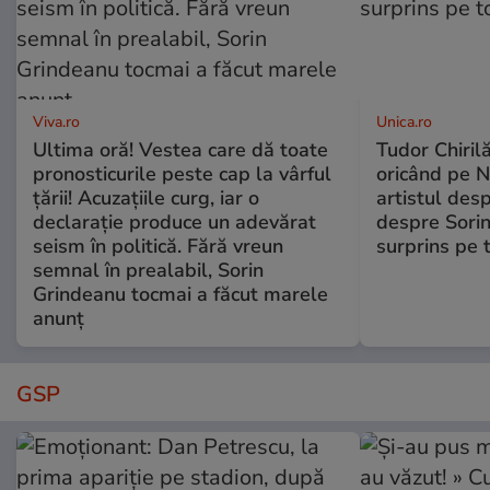
Viva.ro
Unica.ro
Ultima oră! Vestea care dă toate
Tudor Chiril
pronosticurile peste cap la vârful
oricând pe N
țării! Acuzațiile curg, iar o
artistul desp
declarație produce un adevărat
despre Sorin
seism în politică. Fără vreun
surprins pe 
semnal în prealabil, Sorin
Grindeanu tocmai a făcut marele
anunț
GSP