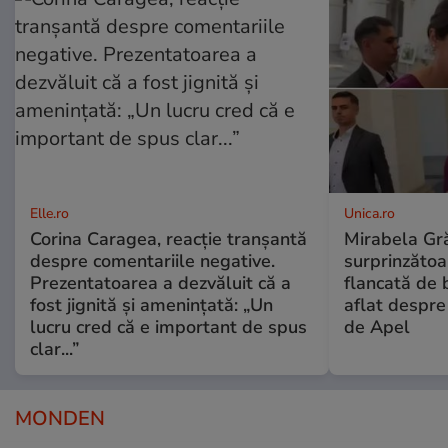
Elle.ro
Unica.ro
Corina Caragea, reacție tranșantă
Mirabela Gră
despre comentariile negative.
surprinzătoar
Prezentatoarea a dezvăluit că a
flancată de 
fost jignită și amenințată: „Un
aflat despre
lucru cred că e important de spus
de Apel
clar...”
MONDEN