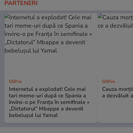
PARTENERI
GSP.ro
GSP.ro
Internetul a explodat! Cele mai
Cauza morții
tari meme-uri după ce Spania a
a dezvăluit 
învins-o pe Franța în semifinale »
„Dictatorul” Mbappe a devenit
bebelușul lui Yamal