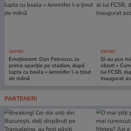
GSP.RO
GSP.RO
Emoționant: Dan Petrescu, la
Și-au pus mâ
prima apariție pe stadion, după
văzut! » Cum
lupta cu boala » Jennnifer l-a ținut
lui FCSB, du
de mână
Inaugurat as
PARTENERI