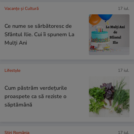
Vacanțe și Cultură
17 iul.
Ce nume se sărbătoresc de
Sfântul Ilie. Cui îi spunem La
Mulți Ani
Lifestyle
17 iul.
Cum păstrăm verdețurile
proaspete ca să reziste o
săptămână
Știri România
17 iul.