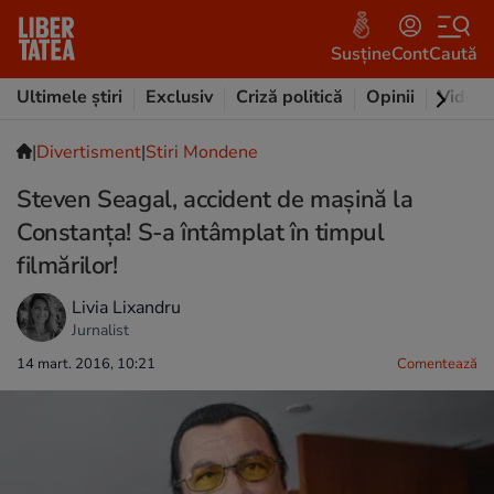
Susține
Cont
Caută
Ultimele știri
Exclusiv
Criză politică
Opinii
Video
|
Divertisment
|
Stiri Mondene
Steven Seagal, accident de maşină la
Constanţa! S-a întâmplat în timpul
filmărilor!
Livia Lixandru
Jurnalist
14 mart. 2016, 10:21
Comentează