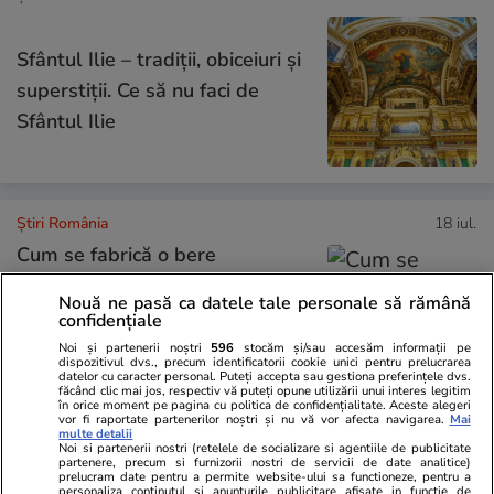
Sfântul Ilie – tradiții, obiceiuri și
superstiții. Ce să nu faci de
Sfântul Ilie
Știri România
18 iul.
Cum se fabrică o bere
artizanală veritabilă: „Sunt
Nouă ne pasă ca datele tale personale să rămână
folosite doar patru ingrediente”.
confidențiale
La scară industrială,
Noi și partenerii noștri
596
stocăm și/sau accesăm informații pe
dispozitivul dvs., precum identificatorii cookie unici pentru prelucrarea
fermentația este accelerată de
datelor cu caracter personal. Puteți accepta sau gestiona preferințele dvs.
făcând clic mai jos, respectiv vă puteți opune utilizării unui interes legitim
la 4-6 săptămâni la 5-7 zile
în orice moment pe pagina cu politica de confidențialitate. Aceste alegeri
vor fi raportate partenerilor noștri și nu vă vor afecta navigarea.
Mai
multe detalii
Noi si partenerii nostri (retelele de socializare si agentiile de publicitate
partenere, precum si furnizorii nostri de servicii de date analitice)
Știri România
18 iul.
prelucram date pentru a permite website-ului sa functioneze, pentru a
personaliza continutul si anunturile publicitare afisate in functie de