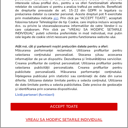
interesele si/sau profilul dvs., pentru a va oferi functionalitati aferente
Analiză
retelelor de socializare si pentru a analiza traficul pe website. Beneficiati
Cele mai bune piscine pentru
de drepturile prevazute de art. 15-22 din GDPR in legatura cu
prelucrarea datelor cu caracter personal. Aceste drepturi pot fi exercitate
câini: cât costă, ce modele
prin modalitatea indicata
aici
. Prin click pe “ACCEPT TOATE”, acceptati
folosirea tuturor Tehnologiilor de tip Cookie, care implica inclusiv acceptul
există și cum alegi varianta
dvs. cu privire la stocarea/accesarea informatiilor de catre Vendor-ii cu
care colaboram. Prin click pe “VREAU SA MODIFIC SETARILE
potrivită
INDIVIDUAL” puteti schimba preferintele in mod individual, mai putin
cele legate de cookie strict necesare pentru functionarea website-ului.
Atât noi, cât și partenerii noștri prelucrăm datele pentru a oferi:
Măsurarea performanței reclamelor. Utilizarea profilurilor pentru
Știri România
18 iul.
selectarea conținutului personalizat. Stocarea și/sau accesarea
informațiilor de pe un dispozitiv. Dezvoltarea și îmbunătățirea serviciilor.
Șeful DNSC, despre atacul
Crearea profilurilor de conținut personalizat. Utilizarea profilurilor pentru
selectarea publicității personalizate. Crearea profilurilor pentru
cibernetic de la Cadastru:
publicitate personalizată. Măsurarea performanței conținutului.
Înțelegerea publicului prin statistici sau combinații de date din surse
„Atacatorul a fost norocos, i s-
diferite. Utilizarea datelor limitate pentru a selecta conținutul. Utilizarea
de date limitate pentru a selecta publicitatea. Date precise de geolocație
au aliniat planetele.” Când
și identificarea prin scanarea dispozitivului.
revine sistemul online ANCPI
Listă parteneri (furnizori)
ACCEPT TOATE
Știri România
18 iul.
VREAU SA MODIFIC SETARILE INDIVIDUAL
50 de ani de când Nadia