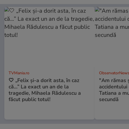
TVMania.ro
ObservatorNews
🤍 „Felix și-a dorit asta, în caz
"Am rămas şo
că…” La exact un an de la
accidentului 
tragedie, Mihaela Rădulescu a
Tatiana a mur
făcut public totul!
secundă