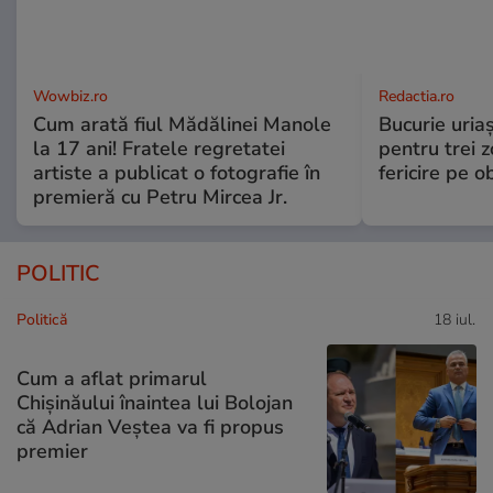
Wowbiz.ro
Redactia.ro
Cum arată fiul Mădălinei Manole
Bucurie uria
la 17 ani! Fratele regretatei
pentru trei z
artiste a publicat o fotografie în
fericire pe o
premieră cu Petru Mircea Jr.
POLITIC
Politică
18 iul.
Cum a aflat primarul
Chișinăului înaintea lui Bolojan
că Adrian Veștea va fi propus
premier