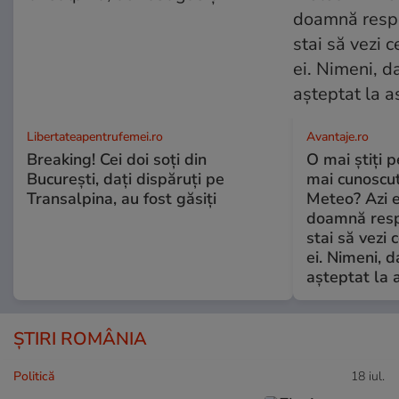
Libertateapentrufemei.ro
Avantaje.ro
Breaking! Cei doi soți din
O mai știți 
București, dați dispăruți pe
mai cunoscu
Transalpina, au fost găsiți
Meteo? Azi e
doamnă respe
stai să vezi 
ei. Nimeni, d
așteptat la 
ȘTIRI ROMÂNIA
Politică
18 iul.