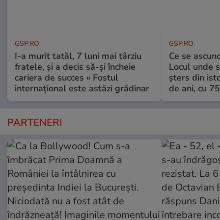
GSP.RO
GSP.RO
I-a murit tatăl, 7 luni mai târziu
Ce se ascund
fratele, și a decis să-și încheie
Locul unde s-
cariera de succes » Fostul
șters din ist
internațional este astăzi grădinar
de ani, cu 7
PARTENERI