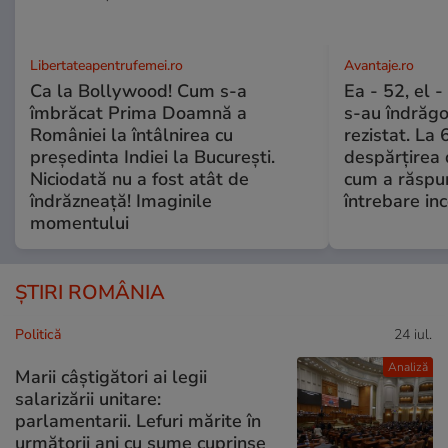
Libertateapentrufemei.ro
Avantaje.ro
Ca la Bollywood! Cum s-a
Ea - 52, el 
îmbrăcat Prima Doamnă a
s-au îndrăgos
României la întâlnirea cu
rezistat. La 
președinta Indiei la București.
despărțirea 
Niciodată nu a fost atât de
cum a răspu
îndrăzneață! Imaginile
întrebare i
momentului
ȘTIRI ROMÂNIA
Politică
24 iul.
Analiză
Marii câștigători ai legii
salarizării unitare:
parlamentarii. Lefuri mărite în
următorii ani cu sume cuprinse