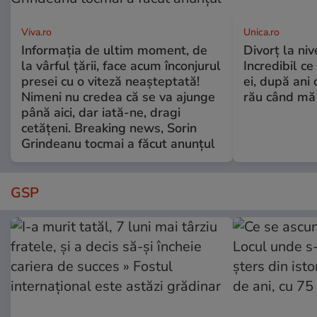
Viva.ro
Unica.ro
Informația de ultim moment, de
Divorț la nive
la vârful țării, face acum înconjurul
Incredibil ce
presei cu o viteză neașteptată!
ei, după ani 
Nimeni nu credea că se va ajunge
rău când mă
până aici, dar iată-ne, dragi
cetățeni. Breaking news, Sorin
Grindeanu tocmai a făcut anunțul
GSP