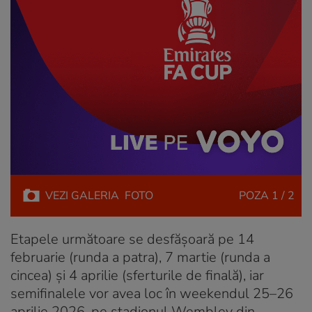
VEZI
GALERIA
FOTO
POZA
1 / 2
Etapele următoare se desfășoară pe 14
februarie (runda a patra), 7 martie (runda a
cincea) și 4 aprilie (sferturile de finală), iar
semifinalele vor avea loc în weekendul 25–26
aprilie 2026, pe stadionul Wembley din