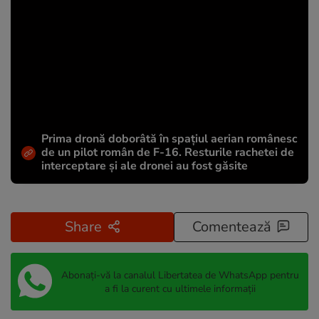
Prima dronă doborâtă în spațiul aerian românesc
de un pilot român de F-16. Resturile rachetei de
interceptare și ale dronei au fost găsite
Share
Comentează
Abonați-vă la canalul Libertatea de WhatsApp pentru
a fi la curent cu ultimele informații