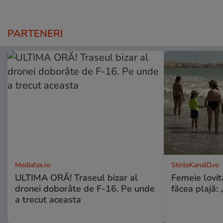
PARTENERI
Mediafax.ro
StirileKanalD.ro
ULTIMA ORĂ! Traseul bizar al
Femeie lovit
dronei doborâte de F-16. Pe unde
făcea plajă: „
a trecut aceasta