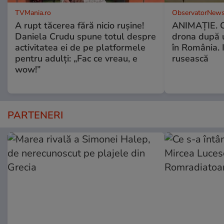
TVMania.ro
ObservatorNews
A rupt tăcerea fără nicio rușine!
ANIMAŢIE. C
Daniela Crudu spune totul despre
drona după 
activitatea ei de pe platformele
în România. In
pentru adulți: „Fac ce vreau, e
rusească
wow!”
PARTENERI