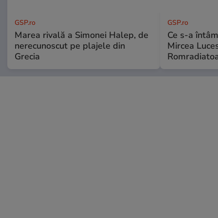
GSP.ro
GSP.ro
Marea rivală a Simonei Halep, de
Ce s-a întâmp
nerecunoscut pe plajele din
Mircea Luces
Grecia
Romradiatoa