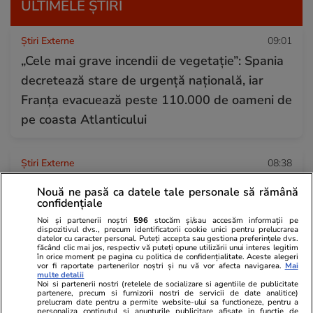
ULTIMELE ȘTIRI
Știri Externe
09:01
„Cele mai grave incendii de vegetație”: Spania
decretează stare de urgență națională, iar
Franța evacuează peste 110.000 de oameni de
pe coasta Atlanticului
Știri Externe
08:38
O tânără trimite de luni întregi sute de CV-uri,
Nouă ne pasă ca datele tale personale să rămână
inclusiv pentru posturi de femeie de serviciu, în
confidențiale
Austria, și nu o angajează nimeni: „Vreau doar
Noi și partenerii noștri
596
stocăm și/sau accesăm informații pe
dispozitivul dvs., precum identificatorii cookie unici pentru prelucrarea
datelor cu caracter personal. Puteți accepta sau gestiona preferințele dvs.
să lucrez”
făcând clic mai jos, respectiv vă puteți opune utilizării unui interes legitim
în orice moment pe pagina cu politica de confidențialitate. Aceste alegeri
vor fi raportate partenerilor noștri și nu vă vor afecta navigarea.
Mai
multe detalii
Noi si partenerii nostri (retelele de socializare si agentiile de publicitate
Fotbal
08:15
partenere, precum si furnizorii nostri de servicii de date analitice)
prelucram date pentru a permite website-ului sa functioneze, pentru a
Cine transmite Dinamo – Universitatea Craiova
personaliza continutul si anunturile publicitare afisate in functie de