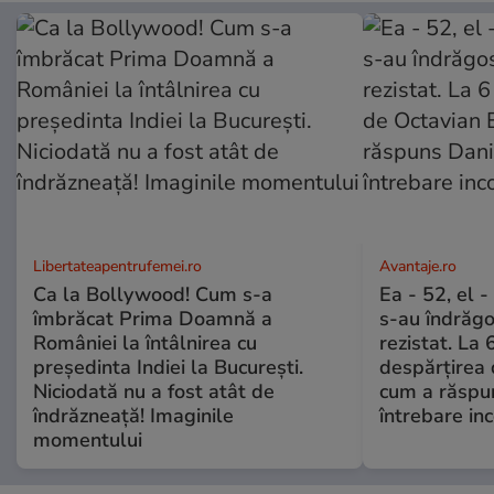
Libertateapentrufemei.ro
Avantaje.ro
Ca la Bollywood! Cum s-a
Ea - 52, el 
îmbrăcat Prima Doamnă a
s-au îndrăgos
României la întâlnirea cu
rezistat. La 
președinta Indiei la București.
despărțirea 
Niciodată nu a fost atât de
cum a răspu
îndrăzneață! Imaginile
întrebare i
momentului