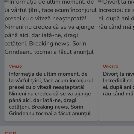
Viva.ro
Unica.ro
Informația de ultim moment, de
Divorț la nive
la vârful țării, face acum înconjurul
Incredibil ce
presei cu o viteză neașteptată!
ei, după ani 
Nimeni nu credea că se va ajunge
rău când mă
până aici, dar iată-ne, dragi
cetățeni. Breaking news, Sorin
Grindeanu tocmai a făcut anunțul