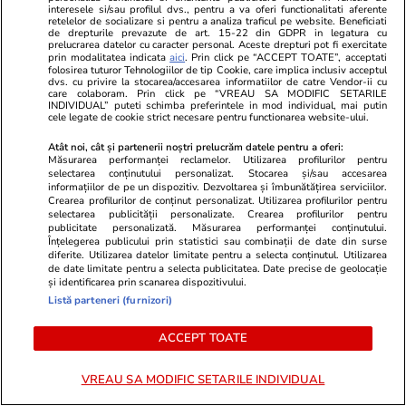
interesele si/sau profilul dvs., pentru a va oferi functionalitati aferente
la TV. La ce oră începe meciul din Liga 1
retelelor de socializare si pentru a analiza traficul pe website. Beneficiati
de drepturile prevazute de art. 15-22 din GDPR in legatura cu
prelucrarea datelor cu caracter personal. Aceste drepturi pot fi exercitate
prin modalitatea indicata
aici
. Prin click pe “ACCEPT TOATE”, acceptati
folosirea tuturor Tehnologiilor de tip Cookie, care implica inclusiv acceptul
Auto
08:09
dvs. cu privire la stocarea/accesarea informatiilor de catre Vendor-ii cu
care colaboram. Prin click pe “VREAU SA MODIFIC SETARILE
Dacă vrei să cumperi anvelope all season
INDIVIDUAL” puteti schimba preferintele in mod individual, mai putin
cele legate de cookie strict necesare pentru functionarea website-ului.
pentru mașina ta, evită aceste cinci modele
Atât noi, cât și partenerii noștri prelucrăm datele pentru a oferi:
Măsurarea performanței reclamelor. Utilizarea profilurilor pentru
selectarea conținutului personalizat. Stocarea și/sau accesarea
Citește mai multe
informațiilor de pe un dispozitiv. Dezvoltarea și îmbunătățirea serviciilor.
Crearea profilurilor de conținut personalizat. Utilizarea profilurilor pentru
selectarea publicității personalizate. Crearea profilurilor pentru
publicitate personalizată. Măsurarea performanței conținutului.
TRENDING
Înțelegerea publicului prin statistici sau combinații de date din surse
diferite. Utilizarea datelor limitate pentru a selecta conținutul. Utilizarea
de date limitate pentru a selecta publicitatea. Date precise de geolocație
Știri România
24 iul.
și identificarea prin scanarea dispozitivului.
Listă parteneri (furnizori)
Procurorii DNA ar fi găsit 500.000 de euro
cash acasă la directorul general al Uzinei
ACCEPT TOATE
Mecanice Plopeni, precum și două ceasuri
VREAU SA MODIFIC SETARILE INDIVIDUAL
Patek Philippe și Rolex