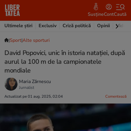
Susține
Cont
Caută
Ultimele știri
Exclusiv
Criză politică
Opinii
Video
|
Sport
|
Alte sporturi
David Popovici, unic în istoria natației, după
aurul la 100 m de la campionatele
mondiale
Maria Zărnescu
Jurnalist
Actualizat pe 01 aug. 2025, 02:04
Comentează