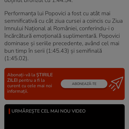
obținut bronzul cu 1:44.54.
Performanța lui Popovici a fost cu atât mai
semnificativă cu cât ziua cursei a coincis cu Ziua
Imnului Național al României, conferindu-i o
încărcătură emoțională suplimentară. Popovici
dominase și seriile precedente, având cel mai
bun timp în serii (1:45.43) și semifinală
(1:45.02).
Abonați-vă la
ȘTIRILE
ZILEI
pentru a fi la
ABONEAZĂ-TE
curent cu cele mai noi
informații.
URMĂREȘTE CEL MAI NOU VIDEO