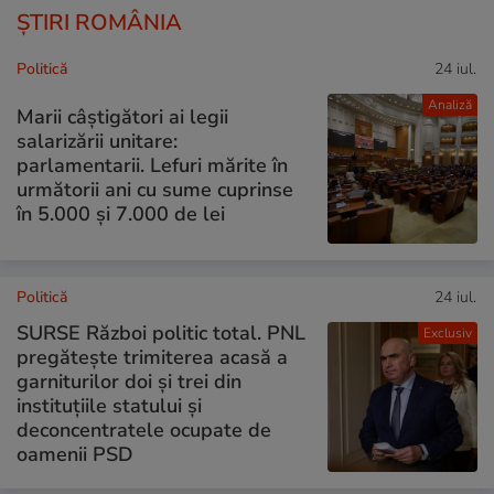
ȘTIRI ROMÂNIA
Politică
24 iul.
Analiză
Marii câștigători ai legii
salarizării unitare:
parlamentarii. Lefuri mărite în
următorii ani cu sume cuprinse
în 5.000 și 7.000 de lei
Politică
24 iul.
SURSE Război politic total. PNL
Exclusiv
pregătește trimiterea acasă a
garniturilor doi și trei din
instituțiile statului și
deconcentratele ocupate de
oamenii PSD