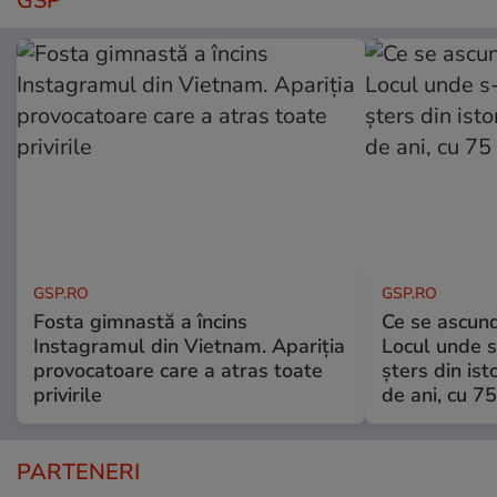
GSP
GSP.RO
GSP.RO
Fosta gimnastă a încins
Ce se ascund
Instagramul din Vietnam. Apariția
Locul unde s-
provocatoare care a atras toate
șters din ist
privirile
de ani, cu 7
PARTENERI