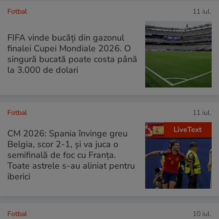
Fotbal
11 iul.
FIFA vinde bucăți din gazonul
finalei Cupei Mondiale 2026. O
singură bucată poate costa până
la 3.000 de dolari
Fotbal
11 iul.
LiveText
CM 2026: Spania învinge greu
Belgia, scor 2-1, și va juca o
semifinală de foc cu Franța.
Toate astrele s-au aliniat pentru
iberici
Fotbal
10 iul.