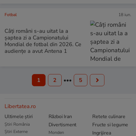
Fotbal
18 iun.
Câți români s-au uitat la a
șaptea zi a Campionatului
Mondial de fotbal din 2026. Ce
audiențe a avut Antena 1
1
2
•••
5
Libertatea.ro
Ultimele știri
Război Iran
Retete culinare
Știri România
Divertisment
Fructe si legume
Știri Externe
Monden
Ingrijirea