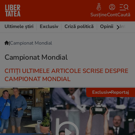
Susține
Cont
Caută
Ultimele știri
Exclusiv
Criză politică
Opinii
Intervi
|
Campionat Mondial
Campionat Mondial
CITIȚI ULTIMELE ARTICOLE SCRISE DESPRE
CAMPIONAT MONDIAL
Exclusiv
Reportaj