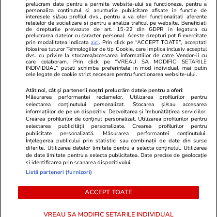
Unica.ro
prelucram date pentru a permite website-ului sa functioneze, pentru a
Stiri mondene
Jobradar24
personaliza continutul si anunturile publicitare afisate in functie de
Program TV
Calculator sarcina
Imoradar24
interesele si/sau profilul dvs., pentru a va oferi functionalitati aferente
retelelor de socializare si pentru a analiza traficul pe website. Beneficiati
Avantaje
Ajută Copiii
Colecții Libertatea
de drepturile prevazute de art. 15-22 din GDPR in legatura cu
prelucrarea datelor cu caracter personal. Aceste drepturi pot fi exercitate
prin modalitatea indicata
aici
. Prin click pe “ACCEPT TOATE”, acceptati
Pariază responsabil! Decizia ONJN nr. 821/25.09.2025.
folosirea tuturor Tehnologiilor de tip Cookie, care implica inclusiv acceptul
dvs. cu privire la stocarea/accesarea informatiilor de catre Vendor-ii cu
Jocurile de noroc sunt interzise minorilor.
care colaboram. Prin click pe “VREAU SA MODIFIC SETARILE
INDIVIDUAL” puteti schimba preferintele in mod individual, mai putin
cele legate de cookie strict necesare pentru functionarea website-ului.
© 2026 Ringier Romania. Toate drepturile rezervate
Atât noi, cât și partenerii noștri prelucrăm datele pentru a oferi:
Măsurarea performanței reclamelor. Utilizarea profilurilor pentru
selectarea conținutului personalizat. Stocarea și/sau accesarea
informațiilor de pe un dispozitiv. Dezvoltarea și îmbunătățirea serviciilor.
Crearea profilurilor de conținut personalizat. Utilizarea profilurilor pentru
Actualizare preferințe cookies
selectarea publicității personalizate. Crearea profilurilor pentru
publicitate personalizată. Măsurarea performanței conținutului.
Înțelegerea publicului prin statistici sau combinații de date din surse
diferite. Utilizarea datelor limitate pentru a selecta conținutul. Utilizarea
de date limitate pentru a selecta publicitatea. Date precise de geolocație
și identificarea prin scanarea dispozitivului.
Listă parteneri (furnizori)
ACCEPT TOATE
VREAU SA MODIFIC SETARILE INDIVIDUAL