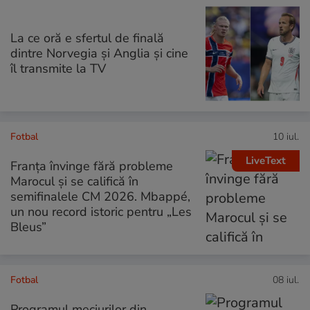
La ce oră e sfertul de finală
dintre Norvegia și Anglia și cine
îl transmite la TV
Fotbal
10 iul.
LiveText
Franța învinge fără probleme
Marocul și se califică în
semifinalele CM 2026. Mbappé,
un nou record istoric pentru „Les
Bleus”
Fotbal
08 iul.
Programul meciurilor din