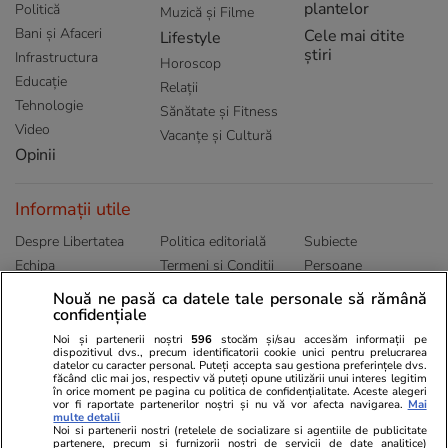
plantelor
Politică
Muzică și Filme
Bani și Afaceri
Cele mai citite
Lifestyle
știri
Infrastructura
Horoscop
Educație
Relații
Tehnologie
Sănătate și Fitness
Video
Vacanțe și Cultură
Opinii
Informații utile
Despre Libertatea
Politica editorială
Subiecte
Echipa
Termeni și Conditii
Persoane
Publicitate
Abonamente
Sitemap
Nouă ne pasă ca datele tale personale să rămână
confidențiale
Politica de
Autori
confidențialitate
Noi și partenerii noștri
596
stocăm și/sau accesăm informații pe
dispozitivul dvs., precum identificatorii cookie unici pentru prelucrarea
datelor cu caracter personal. Puteți accepta sau gestiona preferințele dvs.
Ringier România
făcând clic mai jos, respectiv vă puteți opune utilizării unui interes legitim
în orice moment pe pagina cu politica de confidențialitate. Aceste alegeri
vor fi raportate partenerilor noștri și nu vă vor afecta navigarea.
Mai
Libertatea pentru
ELLE
Locuri de muncă
multe detalii
femei
Noi si partenerii nostri (retelele de socializare si agentiile de publicitate
Gazeta Sporturilor
Imobiliare.ro
partenere, precum si furnizorii nostri de servicii de date analitice)