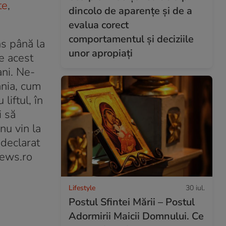
te
,
dincolo de aparențe și de a
evalua corect
comportamentul și deciziile
ns până la
unor apropiați
de acest
ni. Ne-
ânia, cum
liftul, în
i să
nu vin la
 declarat
news.ro
Lifestyle
30 iul.
Postul Sfintei Mării – Postul
Adormirii Maicii Domnului. Ce