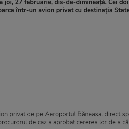
joi, 27 februarie, dis-de-dimineață. Cei doi 
barca într-un avion privat cu destinația Stat
avion privat de pe Aeroportul Băneasa, direct s
procurorul de caz a aprobat cererea lor de a căl