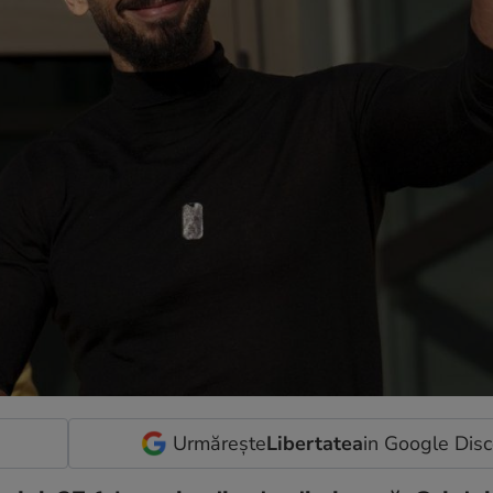
Urmărește
Libertatea
in Google Dis