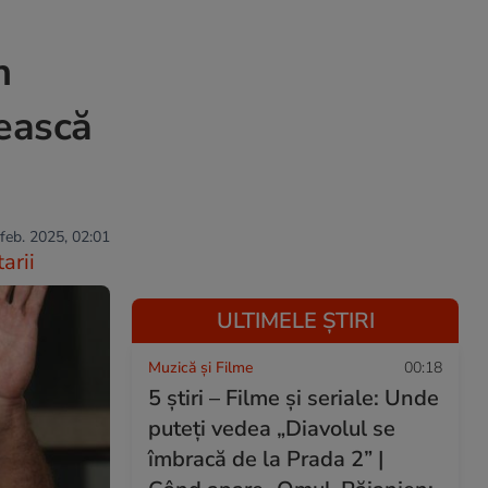
n
sească
 feb. 2025, 02:01
arii
ULTIMELE ȘTIRI
Muzică și Filme
00:18
5 știri – Filme și seriale: Unde
puteţi vedea „Diavolul se
îmbracă de la Prada 2” |