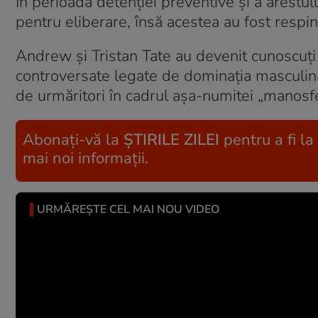
În perioada detenției preventive și a arestulu
pentru eliberare, însă acestea au fost respi
Andrew și Tristan Tate au devenit cunoscuți
controversate legate de dominația masculin
de urmăritori în cadrul așa-numitei „manosfe
Abonați-vă la
ȘTIRILE ZILEI
pentru a fi la
mai noi informații.
URMĂREȘTE CEL MAI NOU VIDEO