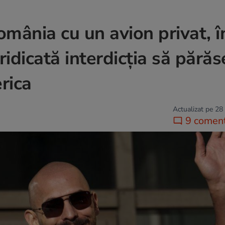
România cu un avion privat, î
ridicată interdicția să pără
rica
Actualizat pe 28
9 coment