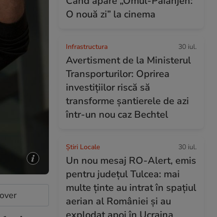
Când apare „Omul-Păianjen:
O nouă zi” la cinema
Infrastructura
30 iul.
Avertisment de la Ministerul
Transporturilor: Oprirea
investițiilor riscă să
transforme șantierele de azi
într-un nou caz Bechtel
Știri Locale
30 iul.
Un nou mesaj RO-Alert, emis
pentru județul Tulcea: mai
multe ținte au intrat în spațiul
cover
aerian al României și au
explodat apoi în Ucraina