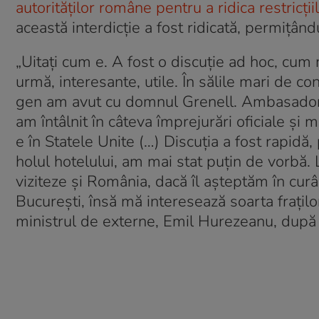
autorităților române pentru a ridica restricți
această interdicție a fost ridicată, permițând
„Uitaţi cum e. A fost o discuţie ad hoc, cum m
urmă, interesante, utile. În sălile mari de co
gen am avut cu domnul Grenell. Ambasadorul
am întâlnit în câteva împrejurări oficiale şi
e în Statele Unite (…) Discuţia a fost rapidă
holul hotelului, am mai stat puţin de vorbă. 
viziteze şi România, dacă îl aşteptăm în cur
Bucureşti, însă mă interesează soarta fraţilor
ministrul de externe, Emil Hurezeanu, după 