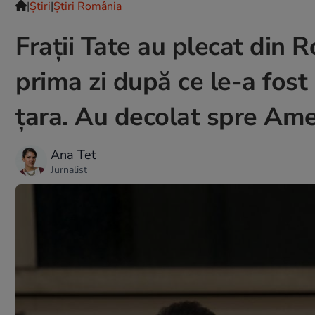
|
Ştiri
|
Știri România
Frații Tate au plecat din 
prima zi după ce le-a fost 
țara. Au decolat spre Ame
Ana Tet
Jurnalist