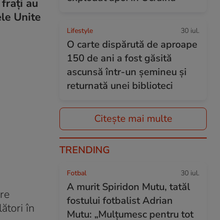
frați au
ele Unite
Lifestyle
30 iul.
O carte dispărută de aproape
150 de ani a fost găsită
ascunsă într-un șemineu și
returnată unei biblioteci
Citește mai multe
TRENDING
Fotbal
30 iul.
A murit Spiridon Mutu, tatăl
pre
fostului fotbalist Adrian
ători în
Mutu: „Mulțumesc pentru tot