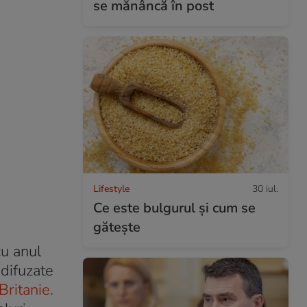
se mănâncă în post
Lifestyle
30 iul.
Ce este bulgurul și cum se
gătește
cu anul
difuzate
Britanie.