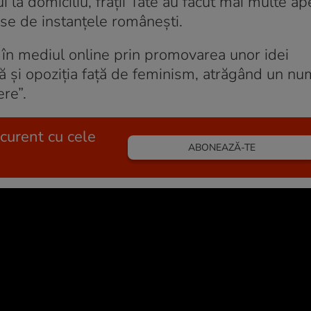
i la domiciliu, frații Tate au făcut mai multe ap
nse de instanțele românești.
 în mediul online prin promovarea unor idei
ă și opoziția față de feminism, atrăgând un n
re”.
 curent cu cele
ABONEAZĂ-TE