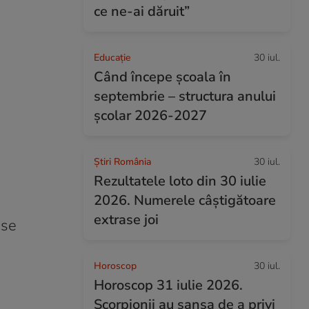
ce ne-ai dăruit”
Educație
30 iul.
Când începe şcoala în
septembrie – structura anului
şcolar 2026-2027
Știri România
30 iul.
Rezultatele loto din 30 iulie
2026. Numerele câștigătoare
extrase joi
 se
Horoscop
30 iul.
Horoscop 31 iulie 2026.
Scorpionii au șansa de a privi