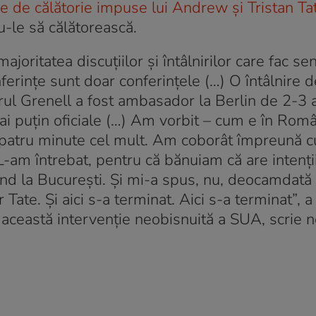
ile de călătorie impuse lui Andrew și Tristan Ta
u-le să călătorească.
ajoritatea discuţiilor şi întâlnirilor care fac se
nferinţe sunt doar conferinţele (…) O întâlnire 
 Grenell a fost ambasador la Berlin de 2-3 a
 mai puţin oficiale (…) Am vorbit – cum e în Rom
, patru minute cel mult. Am coborât împreună cu 
L-am întrebat, pentru că bănuiam că are intenţi
ând la Bucureşti. Şi mi-a spus, nu, deocamdată 
 Tate. Şi aici s-a terminat. Aici s-a terminat”, a
această intervenție neobisnuită a SUA, scrie 