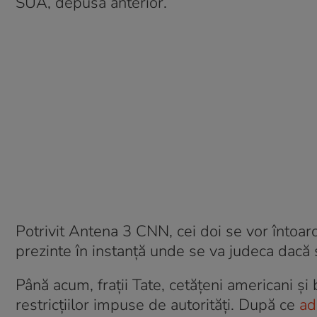
SUA, depusă anterior.
Potrivit Antena 3 CNN, cei doi se vor întoarce
prezinte în instanță unde se va judeca dacă s
Până acum, frații Tate, cetățeni americani și 
restricțiilor impuse de autorități. După ce
ad