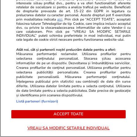
interesele si/sau profilul dvs., pentru a va oferi functionalitati aferente
Advertorial
Advertorial
retelelor de socializare si pentru a analiza traficul pe website. Beneficiati
de drepturile prevazute de art. 15-22 din GDPR in legatura cu
Smart is the new chic: Cum ne
Înscrie-te ac
prelucrarea datelor cu caracter personal. Aceste drepturi pot fi exercitate
ajută tehnologia să ne reinventăm
voucher de 5
prin modalitatea indicata
aici
. Prin click pe “ACCEPT TOATE”, acceptati
folosirea tuturor Tehnologiilor de tip Cookie, care implica inclusiv acceptul
dvs. cu privire la stocarea/accesarea informatiilor de catre Vendor-ii cu
care colaboram. Prin click pe “VREAU SA MODIFIC SETARILE
INDIVIDUAL” puteti schimba preferintele in mod individual, mai putin
cele legate de cookie strict necesare pentru functionarea website-ului.
PARTENERI
Atât noi, cât și partenerii noștri prelucrăm datele pentru a oferi:
Măsurarea performanței reclamelor. Utilizarea profilurilor pentru
selectarea conținutului personalizat. Stocarea și/sau accesarea
informațiilor de pe un dispozitiv. Dezvoltarea și îmbunătățirea serviciilor.
Crearea profilurilor de conținut personalizat. Utilizarea profilurilor pentru
selectarea publicității personalizate. Crearea profilurilor pentru
publicitate personalizată. Măsurarea performanței conținutului.
Înțelegerea publicului prin statistici sau combinații de date din surse
diferite. Utilizarea datelor limitate pentru a selecta conținutul. Utilizarea
de date limitate pentru a selecta publicitatea. Date precise de geolocație
și identificarea prin scanarea dispozitivului.
Listă parteneri (furnizori)
ACCEPT TOATE
Wowbiz.ro
Redactia.ro
VREAU SA MODIFIC SETARILE INDIVIDUAL
Dragostea plutește la propriu pe
Universul le
litoral! Doi îndrăgostiți au
bucurie până