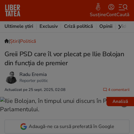
Susține
Cont
Caută
Ultimele știri
Exclusiv
Criză politică
Opinii
Video
|
Ştiri
|
Politică
Greii PSD care îl vor plecat pe Ilie Bolojan
din funcția de premier
Radu Eremia
Reporter politic
Actualizat pe 25 sept. 2025, 02:08
4 comentarii
Analiză
Adaugă-ne ca sursă preferată în Google