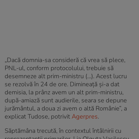
„Dacă domnia-sa consideră că vrea să plece,
PNL-ul, conform protocolului, trebuie să
desemneze alt prim-ministru (…). Acest lucru
se rezolvă în 24 de ore. Dimineață și-a dat
demisia, la prânz avem un alt prim-ministru,
după-amiază sunt audierile, seara se depune
jurământul, a doua zi avem o altă Românie”, a
explicat Tudose, potrivit
Agerpres
.
Săptămâna trecută, în contextul întâlnirii cu
reprezentanții primarilor, Lia Olguța Vasilescu