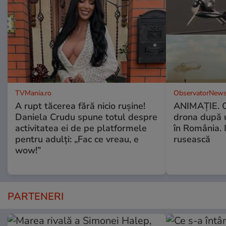
TVMania.ro
ObservatorNews
A rupt tăcerea fără nicio rușine!
ANIMAŢIE. C
Daniela Crudu spune totul despre
drona după 
activitatea ei de pe platformele
în România. In
pentru adulți: „Fac ce vreau, e
rusească
wow!”
PARTENERI