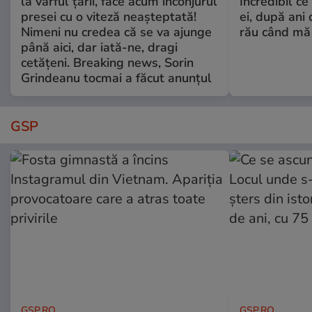
la vârful țării, face acum înconjurul
Incredibil ce
presei cu o viteză neașteptată!
ei, după ani 
Nimeni nu credea că se va ajunge
rău când mă
până aici, dar iată-ne, dragi
cetățeni. Breaking news, Sorin
Grindeanu tocmai a făcut anunțul
GSP
GSP.RO
GSP.RO