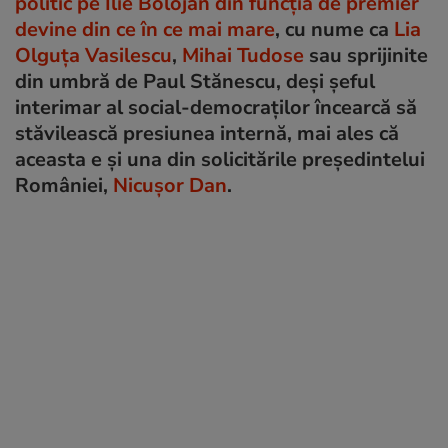
politic pe Ilie Bolojan din funcția de premier
devine din ce în ce mai mare
, cu nume ca
Lia
Olguța Vasilescu
,
Mihai Tudose
sau sprijinite
din umbră de Paul Stănescu, deși șeful
interimar al social-democraților încearcă să
stăvilească presiunea internă, mai ales că
aceasta e și una din solicitările președintelui
României,
Nicușor Dan
.