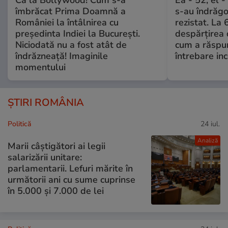
Ca la Bollywood! Cum s-a
Ea - 52, el 
îmbrăcat Prima Doamnă a
s-au îndrăgos
României la întâlnirea cu
rezistat. La 
președinta Indiei la București.
despărțirea 
Niciodată nu a fost atât de
cum a răspu
îndrăzneață! Imaginile
întrebare i
momentului
ȘTIRI ROMÂNIA
Politică
24 iul.
Analiză
Marii câștigători ai legii
salarizării unitare:
parlamentarii. Lefuri mărite în
următorii ani cu sume cuprinse
în 5.000 și 7.000 de lei