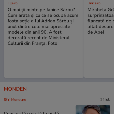
Elle.ro
Unica.ro
O mai ții minte pe Janine Sârbu?
Mirabela Gră
Cum arată și cu ce se ocupă acum
surprinzătoar
fosta soție a lui Adrian Sârbu și
flancată de 
unul dintre cele mai apreciate
aflat despre
modele din anii 90. A fost
de Apel
decorată recent de Ministerul
Culturii din Franța. Foto
MONDEN
Stiri Mondene
24 iul.
Cum arată o vizită la piață