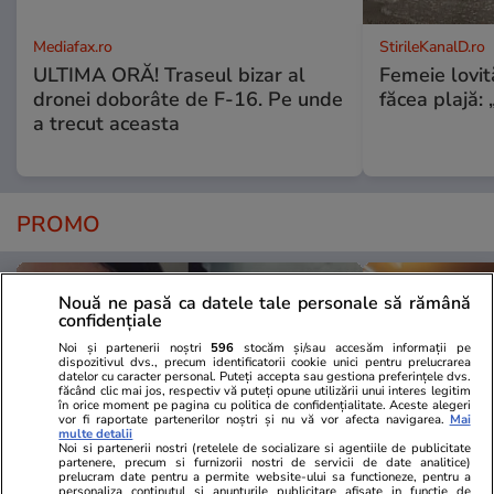
Mediafax.ro
StirileKanalD.ro
ULTIMA ORĂ! Traseul bizar al
Femeie lovit
dronei doborâte de F-16. Pe unde
făcea plajă: „
a trecut aceasta
PROMO
Nouă ne pasă ca datele tale personale să rămână
confidențiale
Noi și partenerii noștri
596
stocăm și/sau accesăm informații pe
dispozitivul dvs., precum identificatorii cookie unici pentru prelucrarea
datelor cu caracter personal. Puteți accepta sau gestiona preferințele dvs.
făcând clic mai jos, respectiv vă puteți opune utilizării unui interes legitim
în orice moment pe pagina cu politica de confidențialitate. Aceste alegeri
vor fi raportate partenerilor noștri și nu vă vor afecta navigarea.
Mai
multe detalii
Noi si partenerii nostri (retelele de socializare si agentiile de publicitate
partenere, precum si furnizorii nostri de servicii de date analitice)
prelucram date pentru a permite website-ului sa functioneze, pentru a
personaliza continutul si anunturile publicitare afisate in functie de