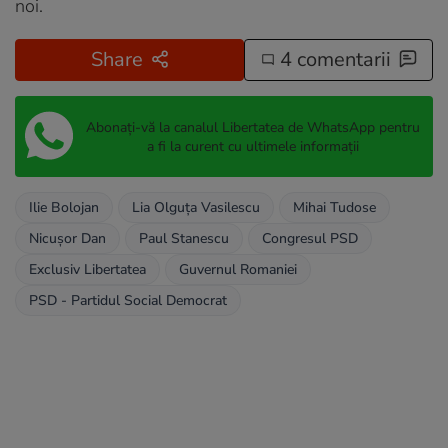
noi.
Share
4 comentarii
Abonați-vă la canalul Libertatea de WhatsApp pentru
a fi la curent cu ultimele informații
Ilie Bolojan
Lia Olguța Vasilescu
Mihai Tudose
Nicușor Dan
Paul Stanescu
Congresul PSD
Exclusiv Libertatea
Guvernul Romaniei
PSD - Partidul Social Democrat