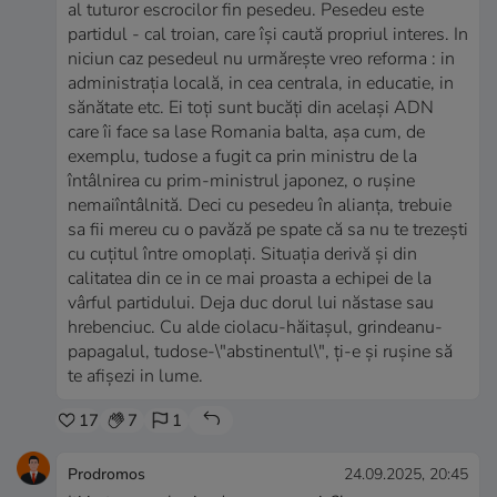
al tuturor escrocilor fin pesedeu. Pesedeu este
partidul - cal troian, care își caută propriul interes. In
niciun caz pesedeul nu urmărește vreo reforma : in
administrația locală, in cea centrala, in educatie, in
sănătate etc. Ei toți sunt bucăți din același ADN
care îi face sa lase Romania balta, așa cum, de
exemplu, tudose a fugit ca prin ministru de la
întâlnirea cu prim-ministrul japonez, o rușine
nemaiîntâlnită. Deci cu pesedeu în alianța, trebuie
sa fii mereu cu o pavăză pe spate că sa nu te trezești
cu cuțitul între omoplați. Situația derivă și din
calitatea din ce in ce mai proasta a echipei de la
vârful partidului. Deja duc dorul lui năstase sau
hrebenciuc. Cu alde ciolacu-hăitașul, grindeanu-
papagalul, tudose-\"abstinentul\", ți-e și rușine să
te afișezi in lume.
17
7
1
Prodromos
24.09.2025, 20:45