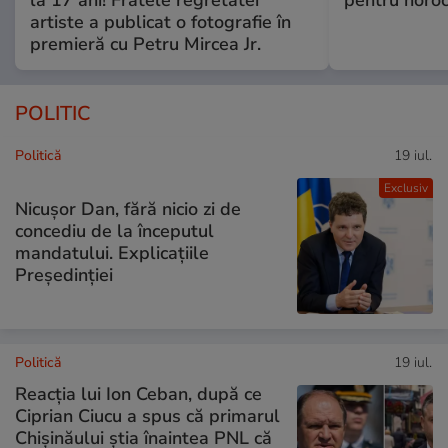
artiste a publicat o fotografie în
premieră cu Petru Mircea Jr.
POLITIC
Politică
19 iul.
Exclusiv
Nicușor Dan, fără nicio zi de
concediu de la începutul
mandatului. Explicațiile
Președinției
Politică
19 iul.
Reacția lui Ion Ceban, după ce
Ciprian Ciucu a spus că primarul
Chișinăului știa înaintea PNL că