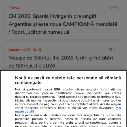
Fotbal
01:35
CM 2026: Spania învinge în prelungiri
Argentina și este noua CAMPIOANĂ mondială
/ Rodri, jucătorul turneului
Vacanțe și Cultură
19 iul.
Mesaje de Sfântul Ilie 2026. Urări și felicitări
de Sfântul Ilie 2026
Nouă ne pasă ca datele tale personale să rămână
confidențiale
Știri România
19 iul.
Noi și partenerii noștri
596
stocăm și/sau accesăm informații pe
Rezultatele loto din 19 iulie 2026. Numerele
dispozitivul dvs., precum identificatorii cookie unici pentru prelucrarea
datelor cu caracter personal. Puteți accepta sau gestiona preferințele dvs.
câștigătoare extrase duminică
făcând clic mai jos, respectiv vă puteți opune utilizării unui interes legitim
în orice moment pe pagina cu politica de confidențialitate. Aceste alegeri
vor fi raportate partenerilor noștri și nu vă vor afecta navigarea.
Mai
multe detalii
Noi si partenerii nostri (retelele de socializare si agentiile de publicitate
Horoscop
19 iul.
partenere, precum si furnizorii nostri de servicii de date analitice)
prelucram date pentru a permite website-ului sa functioneze, pentru a
Horoscop 20 iulie 2026. Peștii pot să aibă
personaliza continutul si anunturile publicitare afisate in functie de