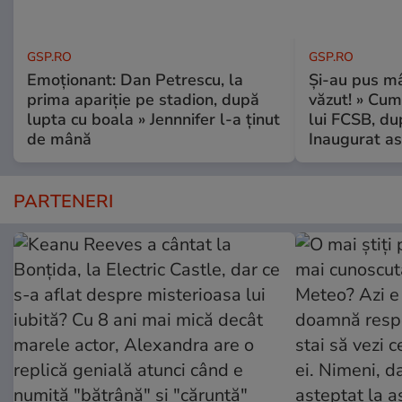
GSP.RO
GSP.RO
Emoționant: Dan Petrescu, la
Și-au pus mâ
prima apariție pe stadion, după
văzut! » Cum
lupta cu boala » Jennnifer l-a ținut
lui FCSB, du
de mână
Inaugurat as
PARTENERI