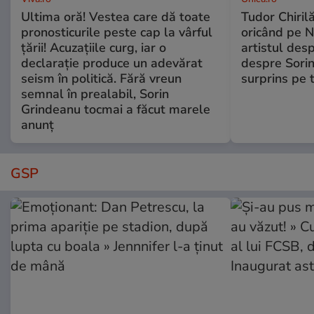
Ultima oră! Vestea care dă toate
Tudor Chiril
pronosticurile peste cap la vârful
oricând pe N
țării! Acuzațiile curg, iar o
artistul desp
declarație produce un adevărat
despre Sorin
seism în politică. Fără vreun
surprins pe 
semnal în prealabil, Sorin
Grindeanu tocmai a făcut marele
anunț
GSP