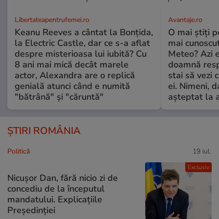
Libertateapentrufemei.ro
Avantaje.ro
Keanu Reeves a cântat la Bonțida,
O mai știți 
la Electric Castle, dar ce s-a aflat
mai cunoscu
despre misterioasa lui iubită? Cu
Meteo? Azi e
8 ani mai mică decât marele
doamnă respe
actor, Alexandra are o replică
stai să vezi 
genială atunci când e numită
ei. Nimeni, d
"bătrână" și "căruntă"
așteptat la 
ȘTIRI ROMÂNIA
Politică
19 iul.
Exclusiv
Nicușor Dan, fără nicio zi de
concediu de la începutul
mandatului. Explicațiile
Președinției