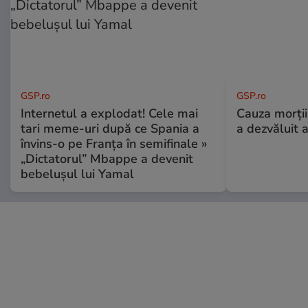
GSP.ro
GSP.ro
Internetul a explodat! Cele mai
Cauza morții
tari meme-uri după ce Spania a
a dezvăluit 
învins-o pe Franța în semifinale »
„Dictatorul” Mbappe a devenit
bebelușul lui Yamal