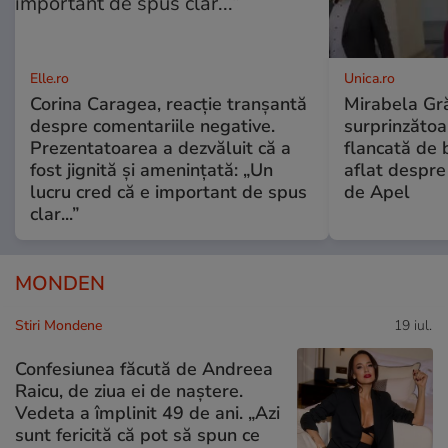
Elle.ro
Unica.ro
Corina Caragea, reacție tranșantă
Mirabela Gră
despre comentariile negative.
surprinzătoar
Prezentatoarea a dezvăluit că a
flancată de 
fost jignită și amenințată: „Un
aflat despre
lucru cred că e important de spus
de Apel
clar...”
MONDEN
Stiri Mondene
19 iul.
Confesiunea făcută de Andreea
Raicu, de ziua ei de naștere.
Vedeta a împlinit 49 de ani. „Azi
sunt fericită că pot să spun ce