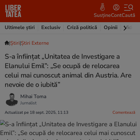
Susține
Cont
Caută
Ultimele știri
Exclusiv
Criză politică
Opinii
Video
|
Ştiri
|
Știri Externe
S-a înființat „Unitatea de Investigare a
Elanului Emil”: „Se ocupă de relocarea
celui mai cunoscut animal din Austria. Are
nevoie de o iubită”
Mihai Toma
Jurnalist
Actualizat pe 18 sept. 2025, 11:13
Comentează