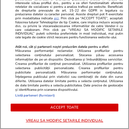
interesele si/sau profilul dvs., pentru a va oferi functionalitati aferente
conflicte din cauza unor cheltuieli necugetate
retelelor de socializare si pentru a analiza traficul pe website. Beneficiati
de drepturile prevazute de art. 15-22 din GDPR in legatura cu
sau a unor neglijențe care pun în pericol un
prelucrarea datelor cu caracter personal. Aceste drepturi pot fi exercitate
prin modalitatea indicata
aici
. Prin click pe “ACCEPT TOATE”, acceptati
proiect
folosirea tuturor Tehnologiilor de tip Cookie, care implica inclusiv acceptul
dvs. cu privire la stocarea/accesarea informatiilor de catre Vendor-ii cu
care colaboram. Prin click pe “VREAU SA MODIFIC SETARILE
INDIVIDUAL” puteti schimba preferintele in mod individual, mai putin
cele legate de cookie strict necesare pentru functionarea website-ului.
Atât noi, cât și partenerii noștri prelucrăm datele pentru a oferi:
Măsurarea performanței reclamelor. Utilizarea profilurilor pentru
selectarea conținutului personalizat. Stocarea și/sau accesarea
informațiilor de pe un dispozitiv. Dezvoltarea și îmbunătățirea serviciilor.
Crearea profilurilor de conținut personalizat. Utilizarea profilurilor pentru
selectarea publicității personalizate. Crearea profilurilor pentru
publicitate personalizată. Măsurarea performanței conținutului.
Înțelegerea publicului prin statistici sau combinații de date din surse
diferite. Utilizarea datelor limitate pentru a selecta conținutul. Utilizarea
de date limitate pentru a selecta publicitatea. Date precise de geolocație
și identificarea prin scanarea dispozitivului.
Listă parteneri (furnizori)
Sănătate și Fitness
19 iul.
Vacanțe și Cultu
ACCEPT TOATE
Obiceiul simplu de dimineață care
De ce ajung
poate aduce beneficii
mai târziu în
VREAU SA MODIFIC SETARILE INDIVIDUAL