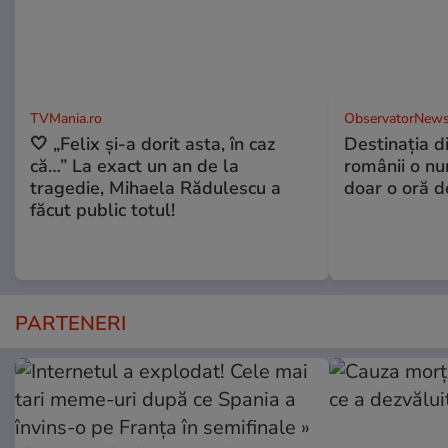
TVMania.ro
ObservatorNews
🤍 „Felix și-a dorit asta, în caz
Destinaţia d
că…” La exact un an de la
românii o nu
tragedie, Mihaela Rădulescu a
doar o oră d
făcut public totul!
PARTENERI