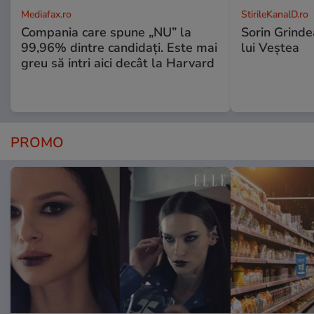
Mediafax.ro
StirileKanalD.ro
Compania care spune „NU” la
Sorin Grinde
99,96% dintre candidați. Este mai
lui Veștea
greu să intri aici decât la Harvard
PROMO