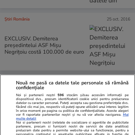
Știri România
25 oct. 2016
EXCLUSIV. Demiterea
președintelui ASF Mișu
Negrițoiu costă 100.000 de euro
Știri România
23 oct. 2016
Nouă ne pasă ca datele tale personale să rămână
confidențiale
Noi și partenerii noștri
596
stocăm și/sau accesăm informații pe
Camere de supraveghere în
dispozitivul dvs., precum identificatorii cookie unici pentru prelucrarea
datelor cu caracter personal. Puteți accepta sau gestiona preferințele dvs.
grădinițe. Chiar și orfelinatele și
făcând clic mai jos, respectiv vă puteți opune utilizării unui interes legitim
locuințele cu asistenți maternali
în orice moment pe pagina cu politica de confidențialitate. Aceste alegeri
vor fi raportate partenerilor noștri și nu vă vor afecta navigarea.
Mai
ar putea fi monitorizate
multe detalii
Noi si partenerii nostri (retelele de socializare si agentiile de publicitate
partenere, precum si furnizorii nostri de servicii de date analitice)
prelucram date pentru a permite website-ului sa functioneze, pentru a
personaliza continutul si anunturile publicitare afisate in functie de