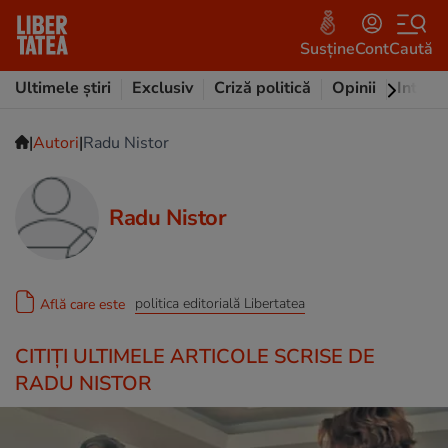
Susține
Cont
Caută
Ultimele știri
Exclusiv
Criză politică
Opinii
Intervi
|
|
Autori
Radu Nistor
Radu Nistor
politica editorială Libertatea
Află care este
CITIȚI ULTIMELE ARTICOLE SCRISE DE
RADU NISTOR