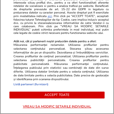
interesele si/sau profilul dvs., pentru a va oferi functionalitati aferente
retelelor de socializare si pentru a analiza traficul pe website. Beneficiati
Știri România
23 oct. 2016
de drepturile prevazute de art. 15-22 din GDPR in legatura cu
prelucrarea datelor cu caracter personal. Aceste drepturi pot fi exercitate
prin modalitatea indicata
aici
. Prin click pe “ACCEPT TOATE”, acceptati
folosirea tuturor Tehnologiilor de tip Cookie, care implica inclusiv acceptul
Cămine de bătrâni la fiecare
dvs. cu privire la stocarea/accesarea informatiilor de catre Vendor-ii cu
20.000 de locuitori. Soluția
care colaboram. Prin click pe “VREAU SA MODIFIC SETARILE
INDIVIDUAL” puteti schimba preferintele in mod individual, mai putin
salvatoare pentru vârstnicii
cele legate de cookie strict necesare pentru functionarea website-ului.
abandonați de familii
Atât noi, cât și partenerii noștri prelucrăm datele pentru a oferi:
Măsurarea performanței reclamelor. Utilizarea profilurilor pentru
selectarea conținutului personalizat. Stocarea și/sau accesarea
informațiilor de pe un dispozitiv. Dezvoltarea și îmbunătățirea serviciilor.
Crearea profilurilor de conținut personalizat. Utilizarea profilurilor pentru
selectarea publicității personalizate. Crearea profilurilor pentru
1
2
•••
78
publicitate personalizată. Măsurarea performanței conținutului.
Înțelegerea publicului prin statistici sau combinații de date din surse
diferite. Utilizarea datelor limitate pentru a selecta conținutul. Utilizarea
de date limitate pentru a selecta publicitatea. Date precise de geolocație
și identificarea prin scanarea dispozitivului.
Libertatea.ro
Listă parteneri (furnizori)
Ultimele știri
Război Iran
Retete culinare
ACCEPT TOATE
Știri România
Divertisment
Fructe si legume
Știri Externe
Monden
Ingrijirea
VREAU SA MODIFIC SETARILE INDIVIDUAL
plantelor
Politică
Muzică și Filme