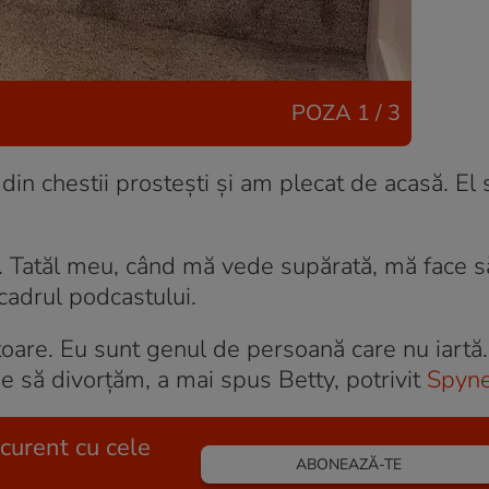
POZA
1 / 3
din chestii prostești și am plecat de acasă. El 
el. Tatăl meu, când mă vede supărată, mă face s
 cadrul podcastului.
toare. Eu sunt genul de persoană care nu iartă
e să divorțăm, a mai spus Betty, potrivit
Spyn
 curent cu cele
ABONEAZĂ-TE