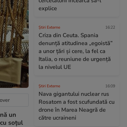
cercetătorii încearcă să-l
explice
Știri Externe
16:22
Criza din Ceuta. Spania
denunță atitudinea „egoistă”
a unor țări și cere, la fel ca
Italia, o reuniune de urgență
la nivelul UE
Știri Externe
16:09
Nava gigantului nuclear rus
cover
Rosatom a fost scufundată cu
drone în Marea Neagră de
ună un
către ucraineni
cu soțul