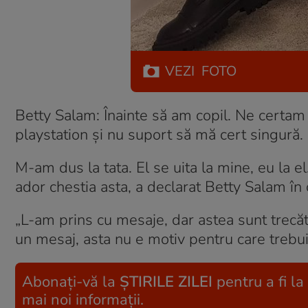
VEZI
FOTO
Betty Salam: Înainte să am copil. Ne certam 
playstation și nu suport să mă cert singură.
M-am dus la tata. El se uita la mine, eu la 
ador chestia asta, a declarat Betty Salam în
„L-am prins cu mesaje, dar astea sunt trecă
un mesaj, asta nu e motiv pentru care trebui
Abonați-vă la
ȘTIRILE ZILEI
pentru a fi la
mai noi informații.