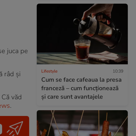
se juca pe
Lifestyle
10:39
ă râd și
Cum se face cafeaua la presa
franceză – cum funcționează
și care sunt avantajele
. Că văd
ews
.