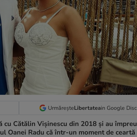
Urmărește
Libertatea
in Google Dis
ită cu Cătălin Vișinescu din 2018 și au împre
astul Oanei Radu că într-un moment de ceartă 