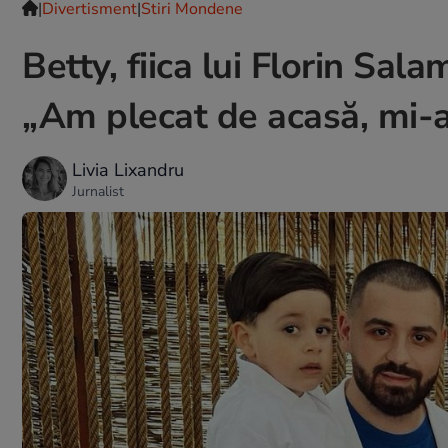
|
Divertisment
|
Stiri Mondene
Betty, fiica lui Florin Sal
„Am plecat de acasă, mi-
Livia Lixandru
Jurnalist