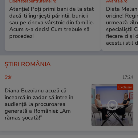
Libertateapentrufemei.ro
Avantaje.ro
Atenție! Poți primi bani de la stat
Dieta Melan
dacă-ți îngrijești părinții, bunicii
oricine! Regi
sau pe cineva vârstnic din familie.
urmează zilni
Acum s-a decis! Cum trebuie să
specialiști! 
procedezi
fiecare zi și 
acestui stil 
ȘTIRI ROMÂNIA
Ştiri
17:24
Exclusiv
Diana Buzoianu acuză că
încearcă în zadar să intre în
audiență la procuroarea
generală a României: „Am
rămas șocată!”