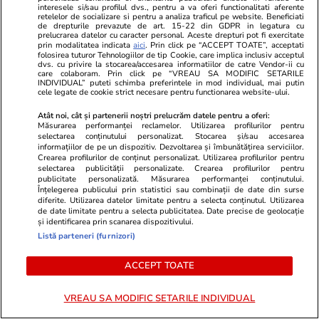
interesele si/sau profilul dvs., pentru a va oferi functionalitati aferente
decesul USL
retelelor de socializare si pentru a analiza traficul pe website. Beneficiati
de drepturile prevazute de art. 15-22 din GDPR in legatura cu
prelucrarea datelor cu caracter personal. Aceste drepturi pot fi exercitate
prin modalitatea indicata
aici
. Prin click pe “ACCEPT TOATE”, acceptati
folosirea tuturor Tehnologiilor de tip Cookie, care implica inclusiv acceptul
dvs. cu privire la stocarea/accesarea informatiilor de catre Vendor-ii cu
Opinii
24 iul.
care colaboram. Prin click pe “VREAU SA MODIFIC SETARILE
INDIVIDUAL” puteti schimba preferintele in mod individual, mai putin
cele legate de cookie strict necesare pentru functionarea website-ului.
Inteligența artificială va
Atât noi, cât și partenerii noștri prelucrăm datele pentru a oferi:
Măsurarea performanței reclamelor. Utilizarea profilurilor pentru
remodela economia mondială și
selectarea conținutului personalizat. Stocarea și/sau accesarea
informațiilor de pe un dispozitiv. Dezvoltarea și îmbunătățirea serviciilor.
politica monetară
Crearea profilurilor de conținut personalizat. Utilizarea profilurilor pentru
selectarea publicității personalizate. Crearea profilurilor pentru
publicitate personalizată. Măsurarea performanței conținutului.
Înțelegerea publicului prin statistici sau combinații de date din surse
diferite. Utilizarea datelor limitate pentru a selecta conținutul. Utilizarea
de date limitate pentru a selecta publicitatea. Date precise de geolocație
și identificarea prin scanarea dispozitivului.
Libertatea.ro
Listă parteneri (furnizori)
Ultimele știri
Război Iran
Retete culinare
ACCEPT TOATE
Știri România
Divertisment
Fructe si legume
Știri Externe
Monden
Ingrijirea
VREAU SA MODIFIC SETARILE INDIVIDUAL
plantelor
Politică
Muzică și Filme