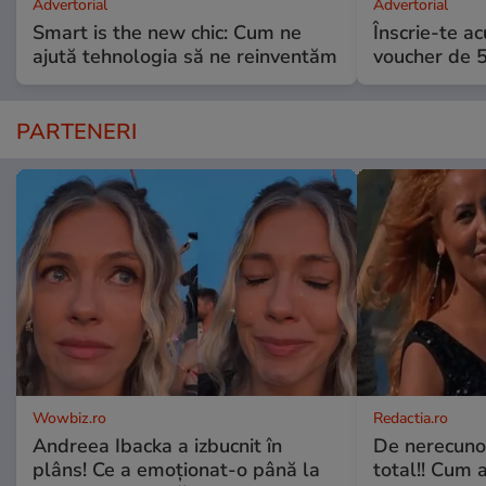
Advertorial
Advertorial
Smart is the new chic: Cum ne
Înscrie-te ac
ajută tehnologia să ne reinventăm
voucher de 5
PARTENERI
Wowbiz.ro
Redactia.ro
Andreea Ibacka a izbucnit în
De nerecunos
plâns! Ce a emoționat-o până la
total!! Cum 