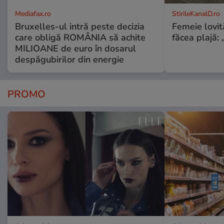
Mediafax.ro
StirileKanalD.ro
Bruxelles-ul intră peste decizia
Femeie lovit
care obligă ROMÂNIA să achite
făcea plajă: „
MILIOANE de euro în dosarul
despăgubirilor din energie
PROMO