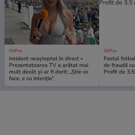
GSP.ro
GSP.ro
Incident neașteptat în direct »
Fostul fotba
Prezentatoarea TV a arătat mai
de fraudă cu 
mult decât și-ar fi dorit: „Știe ce
Profit de 3,
face, e cu intenție”