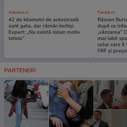
Adevarul.ro
Fanatik.ro
42 de kilometri de autostradă
Răzvan Burle
sunt gata, dar rămân închiși.
după ce Infa
Expert: „Nu există niciun motiv
„vânzarea” C
tehnic”
mai iubit sp
celor care îl
FRF şi preşe
PARTENERI