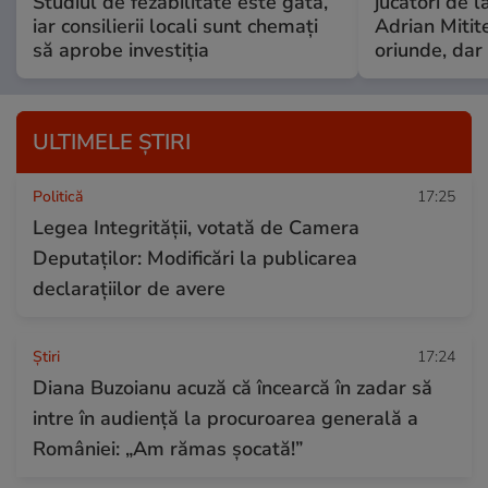
Studiul de fezabilitate este gata,
jucători de l
iar consilierii locali sunt chemați
Adrian Mitite
să aprobe investiția
oriunde, dar 
ULTIMELE ȘTIRI
Politică
17:25
Legea Integrității, votată de Camera
Deputaților: Modificări la publicarea
declarațiilor de avere
Ştiri
17:24
Diana Buzoianu acuză că încearcă în zadar să
intre în audiență la procuroarea generală a
României: „Am rămas șocată!”