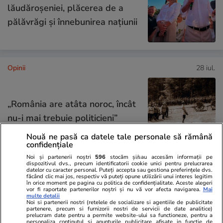
lăudăroșeniei, plăcerea de a
pălăvrăgi și înnebunirea națiunii
Opinii
28 iul.
„România are atâta noroc, încât
nu-i mai trebuie politicieni”
Nouă ne pasă ca datele tale personale să rămână
confidențiale
Noi și partenerii noștri
596
stocăm și/sau accesăm informații pe
dispozitivul dvs., precum identificatorii cookie unici pentru prelucrarea
datelor cu caracter personal. Puteți accepta sau gestiona preferințele dvs.
Opinii
27 iul.
făcând clic mai jos, respectiv vă puteți opune utilizării unui interes legitim
în orice moment pe pagina cu politica de confidențialitate. Aceste alegeri
vor fi raportate partenerilor noștri și nu vă vor afecta navigarea.
Mai
Crize de identitate și clarificări
multe detalii
Noi si partenerii nostri (retelele de socializare si agentiile de publicitate
doctrinare. Ce pare să anunțe
partenere, precum si furnizorii nostri de servicii de date analitice)
prelucram date pentru a permite website-ului sa functioneze, pentru a
dezbaterea din PNL după
personaliza continutul si anunturile publicitare afisate in functie de