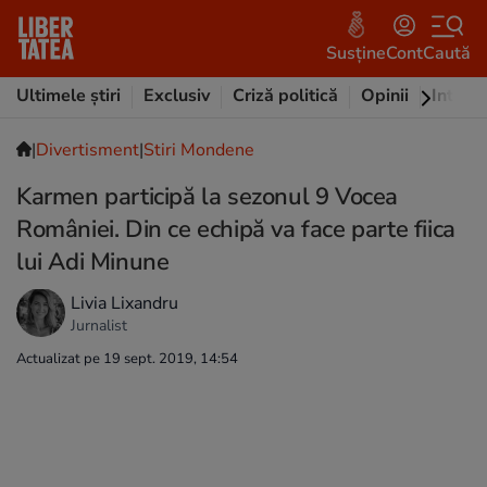
Susține
Cont
Caută
Ultimele știri
Exclusiv
Criză politică
Opinii
Intervi
|
Divertisment
|
Stiri Mondene
Karmen participă la sezonul 9 Vocea
României. Din ce echipă va face parte fiica
lui Adi Minune
Livia Lixandru
Jurnalist
Actualizat pe 19 sept. 2019, 14:54