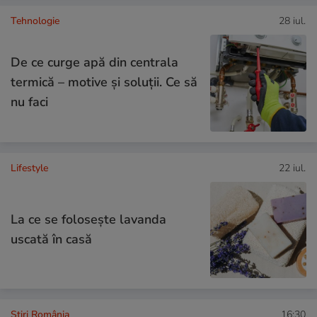
Tehnologie
28 iul.
De ce curge apă din centrala
termică – motive și soluții. Ce să
nu faci
Lifestyle
22 iul.
La ce se folosește lavanda
uscată în casă
Știri România
16:30