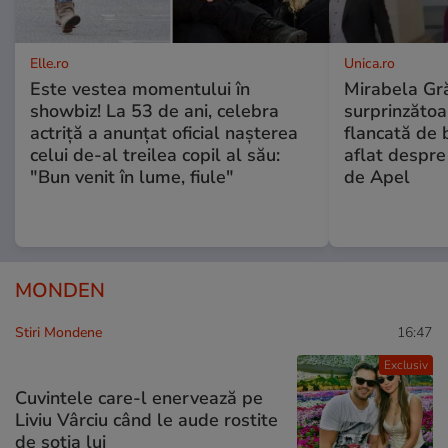
Elle.ro
Unica.ro
Este vestea momentului în
Mirabela Gră
showbiz! La 53 de ani, celebra
surprinzătoar
actriță a anunțat oficial nașterea
flancată de 
celui de-al treilea copil al său:
aflat despre
"Bun venit în lume, fiule"
de Apel
MONDEN
Stiri Mondene
16:47
Exclusiv
Cuvintele care-l enervează pe
Liviu Vârciu când le aude rostite
de soția lui