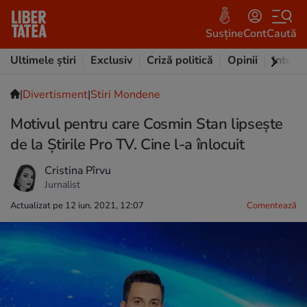
Susține
Cont
Caută
Ultimele știri
Exclusiv
Criză politică
Opinii
Intervi
|
Divertisment
|
Stiri Mondene
Motivul pentru care Cosmin Stan lipsește
de la Știrile Pro TV. Cine l-a înlocuit
Cristina Pîrvu
Jurnalist
Actualizat pe 12 iun. 2021, 12:07
Comentează