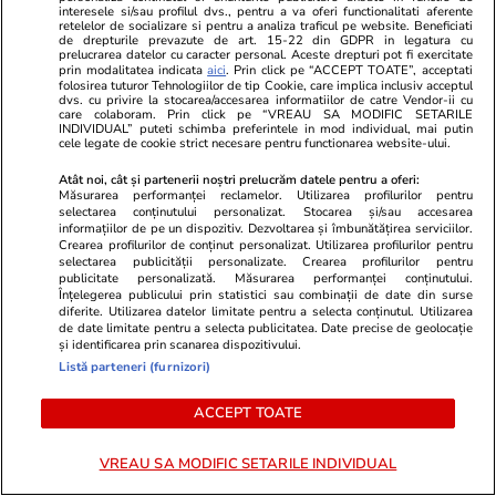
interesele si/sau profilul dvs., pentru a va oferi functionalitati aferente
retelelor de socializare si pentru a analiza traficul pe website. Beneficiati
de drepturile prevazute de art. 15-22 din GDPR in legatura cu
Horoscop
25 iul.
prelucrarea datelor cu caracter personal. Aceste drepturi pot fi exercitate
prin modalitatea indicata
aici
. Prin click pe “ACCEPT TOATE”, acceptati
Horoscop 26 iulie 2026. Racii
folosirea tuturor Tehnologiilor de tip Cookie, care implica inclusiv acceptul
dvs. cu privire la stocarea/accesarea informatiilor de catre Vendor-ii cu
care colaboram. Prin click pe “VREAU SA MODIFIC SETARILE
încep o perioadă mai dificilă în
INDIVIDUAL” puteti schimba preferintele in mod individual, mai putin
cele legate de cookie strict necesare pentru functionarea website-ului.
relația cu superiorii, poate și pe
fondul unui volum mai mare de
Atât noi, cât și partenerii noștri prelucrăm datele pentru a oferi:
Măsurarea performanței reclamelor. Utilizarea profilurilor pentru
muncă
selectarea conținutului personalizat. Stocarea și/sau accesarea
informațiilor de pe un dispozitiv. Dezvoltarea și îmbunătățirea serviciilor.
Crearea profilurilor de conținut personalizat. Utilizarea profilurilor pentru
selectarea publicității personalizate. Crearea profilurilor pentru
publicitate personalizată. Măsurarea performanței conținutului.
Vacanțe și Cultură
24 iul.
Înțelegerea publicului prin statistici sau combinații de date din surse
diferite. Utilizarea datelor limitate pentru a selecta conținutul. Utilizarea
de date limitate pentru a selecta publicitatea. Date precise de geolocație
și identificarea prin scanarea dispozitivului.
Cum să călătoreşti doar cu
Listă parteneri (furnizori)
bagajul de mână. Ghid pentru
eficientizarea spaţiului
ACCEPT TOATE
VREAU SA MODIFIC SETARILE INDIVIDUAL