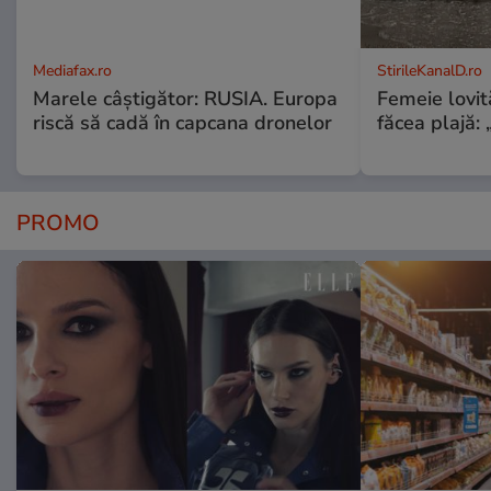
Mediafax.ro
StirileKanalD.ro
Marele câștigător: RUSIA. Europa
Femeie lovit
riscă să cadă în capcana dronelor
făcea plajă: „
PROMO