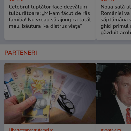
Celebrul luptător face dezvăluiri
Noua sală u
tulburătoare: „Mi-am făcut de râs
României va 
familia! Nu vreau să ajung ca tatăl
săptămâna vi
meu, băutura i-a distrus viața”
ghici primul 
găzduit acol
PARTENERI
Libertateapentrufemei.ro
Avantaje.ro