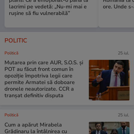
lacrimi pe vedetă: „Nu-mi mai e
ore. Unde s
rușine să fiu vulnerabilă”
POLITIC
Politică
25 iul.
Mutarea prin care AUR, S.O.S. și
POT au făcut front comun în
opoziție împotriva legii care
permite Armatei să doboare
dronele neautorizate. CCR a
tranșat definitiv disputa
Politică
25 iul.
Cum a apărut Mirabela
Grădinaru la întâlnirea cu