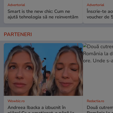
Advertorial
Advertorial
Smart is the new chic: Cum ne
Înscrie-te ac
ajută tehnologia să ne reinventăm
voucher de 5
PARTENERI
Wowbiz.ro
Redactia.ro
Andreea Ibacka a izbucnit în
Două cutrem
plâns! Ce a emoționat-o până la
România la d