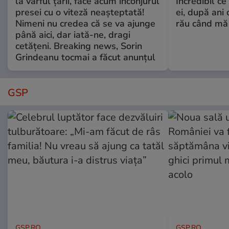
la vârful țării, face acum înconjurul
Incredibil ce
presei cu o viteză neașteptată!
ei, după ani 
Nimeni nu credea că se va ajunge
rău când mă
până aici, dar iată-ne, dragi
cetățeni. Breaking news, Sorin
Grindeanu tocmai a făcut anunțul
GSP
GSP.RO
GSP.RO