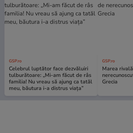
GSP.ro
GSP.ro
Celebrul luptător face dezvăluiri
Marea rivală
tulburătoare: „Mi-am făcut de râs
nerecunoscut
familia! Nu vreau să ajung ca tatăl
Grecia
meu, băutura i-a distrus viața”