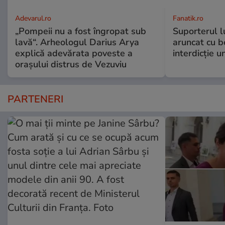
Adevarul.ro
Fanatik.ro
„Pompeii nu a fost îngropat sub
Suporterul l
lavă“. Arheologul Darius Arya
aruncat cu b
explică adevărata poveste a
interdicție u
orașului distrus de Vezuviu
PARTENERI