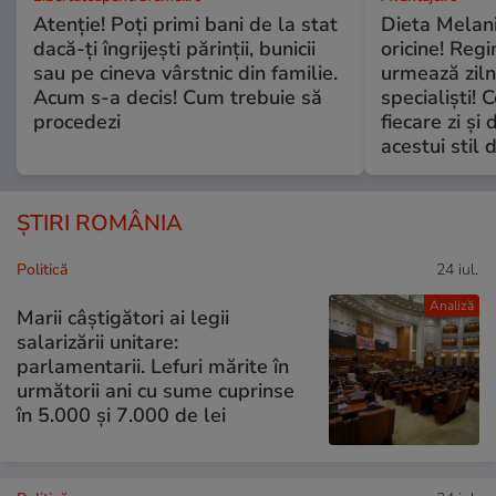
Atenție! Poți primi bani de la stat
Dieta Melan
dacă-ți îngrijești părinții, bunicii
oricine! Regi
sau pe cineva vârstnic din familie.
urmează zilni
Acum s-a decis! Cum trebuie să
specialiști! 
procedezi
fiecare zi și 
acestui stil 
ȘTIRI ROMÂNIA
Politică
24 iul.
Analiză
Marii câștigători ai legii
salarizării unitare:
parlamentarii. Lefuri mărite în
următorii ani cu sume cuprinse
în 5.000 și 7.000 de lei