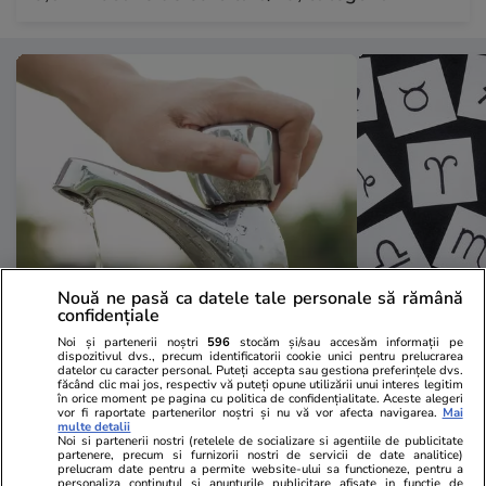
Nouă ne pasă ca datele tale personale să rămână
Vacanțe și Cultură
17:07
Horoscop
confidențiale
Avertismentul unui medic
Horoscop 27 
Noi și partenerii noștri
596
stocăm și/sau accesăm informații pe
dispozitivul dvs., precum identificatorii cookie unici pentru prelucrarea
gastroenterolog despre consumul
2026. Luna P
datelor cu caracter personal. Puteți accepta sau gestiona preferințele dvs.
făcând clic mai jos, respectiv vă puteți opune utilizării unui interes legitim
de fructe și apă de la robinet în
majore pentr
în orice moment pe pagina cu politica de confidențialitate. Aceste alegeri
vor fi raportate partenerilor noștri și nu vă vor afecta navigarea.
Mai
concediu: „Îți poate distruge
multe detalii
Noi si partenerii nostri (retelele de socializare si agentiile de publicitate
întreaga vacanță”
partenere, precum si furnizorii nostri de servicii de date analitice)
prelucram date pentru a permite website-ului sa functioneze, pentru a
personaliza continutul si anunturile publicitare afisate in functie de