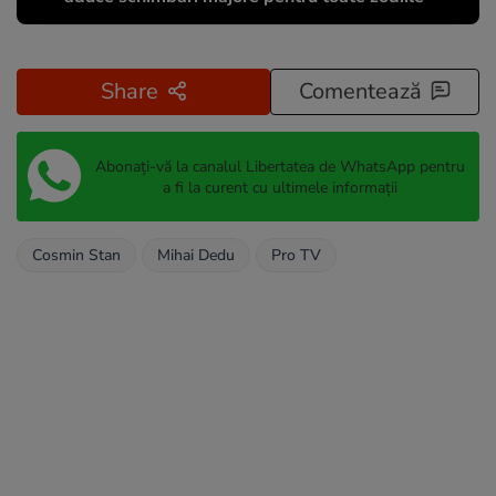
Share
Comentează
Abonați-vă la canalul Libertatea de WhatsApp pentru
a fi la curent cu ultimele informații
Cosmin Stan
Mihai Dedu
Pro TV