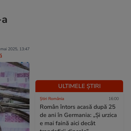
-a
 mai 2025, 13:47
ă
ULTIMELE ȘTIRI
Știri România
16:00
Român întors acasă după 25
de ani în Germania: „Și urzica
e mai faină aici decât