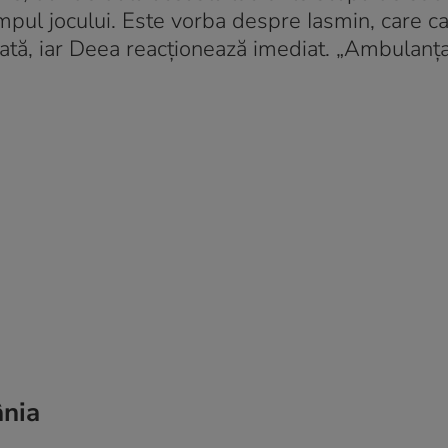
impul jocului. Este vorba despre Iasmin, care c
nată, iar Deea reacționează imediat. „Ambulanț
ânia