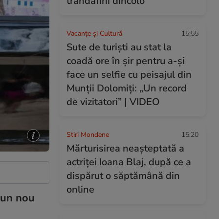
trandafirii dincolo”
Vacanțe și Cultură
15:55
Sute de turiști au stat la
coadă ore în șir pentru a-și
face un selfie cu peisajul din
Munții Dolomiți: „Un record
de vizitatori” | VIDEO
Stiri Mondene
15:20
Mărturisirea neașteptată a
actriței Ioana Blaj, după ce a
dispărut o săptămână din
online
 un nou