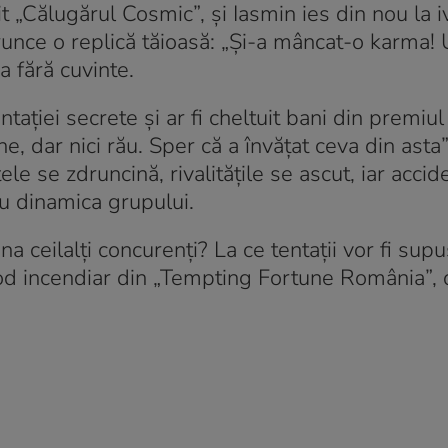
it „Călugărul Cosmic”, și Iasmin ies din nou la i
arunce o replică tăioasă: „Și-a mâncat-o karma!
a fără cuvinte.
ației secrete și ar fi cheltuit bani din premiul 
, dar nici rău. Sper că a învățat ceva din asta
ele se zdruncină, rivalitățile se ascut, iar accide
ru dinamica grupului.
 ceilalți concurenți? La ce tentaţii vor fi supuş
sod incendiar din „Tempting Fortune România”, 