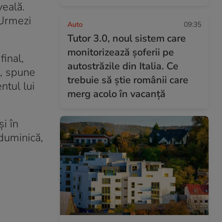
veală.
 Urmezi
Auto
09:35
Tutor 3.0, noul sistem care
monitorizează șoferii pe
final,
autostrăzile din Italia. Ce
”, spune
trebuie să știe românii care
ntul lui
merg acolo în vacanță
i în
duminică,