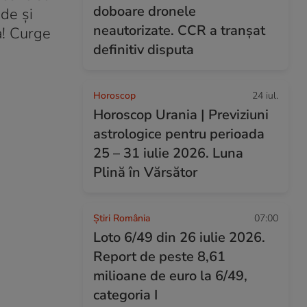
doboare dronele
ade și
neautorizate. CCR a tranșat
a! Curge
definitiv disputa
Horoscop
24 iul.
Horoscop Urania | Previziuni
astrologice pentru perioada
25 – 31 iulie 2026. Luna
Plină în Vărsător
Știri România
07:00
Loto 6/49 din 26 iulie 2026.
Report de peste 8,61
milioane de euro la 6/49,
categoria I