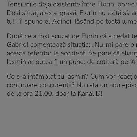
Tensiunile deja existente între Florin, porecl
Deși situația este gravă, Florin nu ezită să 
tu!”, îi spune el Adinei, lăsând pe toată lume
După ce a fost acuzat de Florin că a cedat tent
Gabriel comentează situaţia: „Nu-mi pare bine
acesta referitor la accident. Se pare că alianț
Iasmin ar putea fi un punct de cotitură pent
Ce s-a întâmplat cu Iasmin? Cum vor reacționa
continuare concurenţii? Nu rata un nou epi
de la ora 21.00, doar la Kanal D!