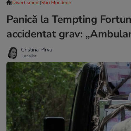
|
Divertisment
|
Stiri Mondene
Panică la Tempting Fortu
accidentat grav: „Ambula
Cristina Pîrvu
Jurnalist