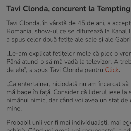
Tavi Clonda, concurent la Temptin
Tavi Clonda, în vârstă de 45 de ani, a accep
Romania, show-ul ce se difuzează la Kanal D. 
a spus celor două fetițe ale sale și ale Gabri
„Le-am explicat fetițelor mele că plec o vr
Până atunci o să mă vadă la televizor. A treb
de ele”, a spus Tavi Clonda pentru
Click
.
„Ca entertainer, niciodată nu am încercat să
mă bage în față. Consider că liderul iese l
nimănui nimic, dar când voi avea un sfat de d
mine.
Probabil unii vor fi mai individualiști, mai eg
echipă. Când voi greși, voi recunoaște”, a a