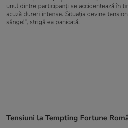
unul dintre participanți se accidentează în t
acuză dureri intense. Situația devine tensio
sânge!”, strigă ea panicată.
Tensiuni la Tempting Fortune Rom