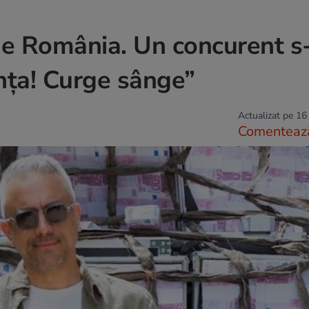
ne România. Un concurent s
nța! Curge sânge”
Actualizat pe 16
Comenteaz