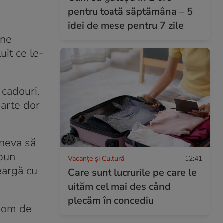
pentru toată săptămâna – 5
idei de mese pentru 7 zile
une
uit ce le-
 cadouri.
oarte dor
ineva să
mpun
Vacanțe și Cultură
12:41
meargă cu
Care sunt lucrurile pe care le
uităm cel mai des când
plecăm în concediu
un om de