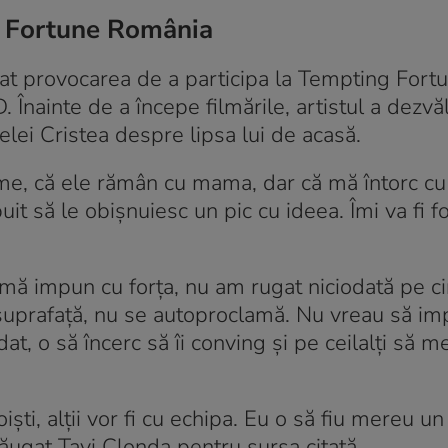
g Fortune România
tat provocarea de a participa la Tempting Fort
Înainte de a începe filmările, artistul a dezvăl
elei Cristea despre lipsa lui de acasă.
eme, că ele rămân cu mama, dar că mă întorc cu
uit să le obișnuiesc un pic cu ideea. Îmi va fi f
 mă impun cu forța, nu am rugat niciodată pe c
a suprafață, nu se autoproclamă. Nu vreau să i
at, o să încerc să îi conving și pe ceilalți să 
oiști, alții vor fi cu echipa. Eu o să fiu mereu 
dăugat Tavi Clonda pentru sursa citată.