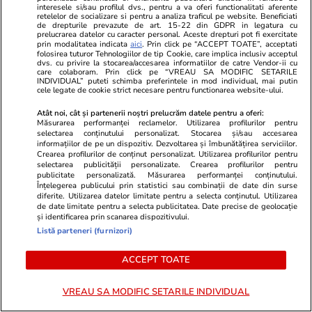
interesele si/sau profilul dvs., pentru a va oferi functionalitati aferente
retelelor de socializare si pentru a analiza traficul pe website. Beneficiati
de drepturile prevazute de art. 15-22 din GDPR in legatura cu
prelucrarea datelor cu caracter personal. Aceste drepturi pot fi exercitate
prin modalitatea indicata
aici
. Prin click pe “ACCEPT TOATE”, acceptati
folosirea tuturor Tehnologiilor de tip Cookie, care implica inclusiv acceptul
dvs. cu privire la stocarea/accesarea informatiilor de catre Vendor-ii cu
care colaboram. Prin click pe “VREAU SA MODIFIC SETARILE
INDIVIDUAL” puteti schimba preferintele in mod individual, mai putin
cele legate de cookie strict necesare pentru functionarea website-ului.
GSP.RO
GSP.RO
Atât noi, cât și partenerii noștri prelucrăm datele pentru a oferi:
Fosta gimnastă a încins
Ce se ascund
Măsurarea performanței reclamelor. Utilizarea profilurilor pentru
Instagramul din Vietnam. Apariția
Locul unde s-
selectarea conținutului personalizat. Stocarea și/sau accesarea
informațiilor de pe un dispozitiv. Dezvoltarea și îmbunătățirea serviciilor.
provocatoare care a atras toate
șters din ist
Crearea profilurilor de conținut personalizat. Utilizarea profilurilor pentru
privirile
de ani, cu 7
selectarea publicității personalizate. Crearea profilurilor pentru
publicitate personalizată. Măsurarea performanței conținutului.
Înțelegerea publicului prin statistici sau combinații de date din surse
diferite. Utilizarea datelor limitate pentru a selecta conținutul. Utilizarea
de date limitate pentru a selecta publicitatea. Date precise de geolocație
PARTENERI
și identificarea prin scanarea dispozitivului.
Listă parteneri (furnizori)
ACCEPT TOATE
VREAU SA MODIFIC SETARILE INDIVIDUAL