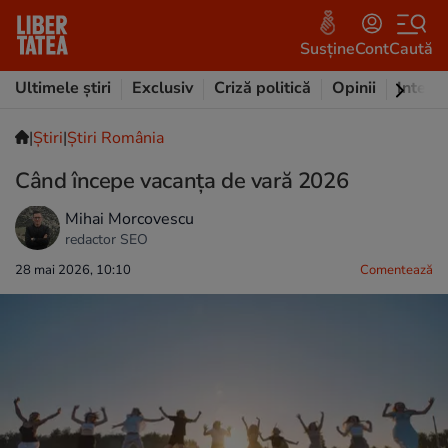
Susține
Cont
Caută
Ultimele știri
Exclusiv
Criză politică
Opinii
Intervi
|
Ştiri
|
Știri România
Când începe vacanța de vară 2026
Mihai Morcovescu
redactor SEO
28 mai 2026, 10:10
Comentează