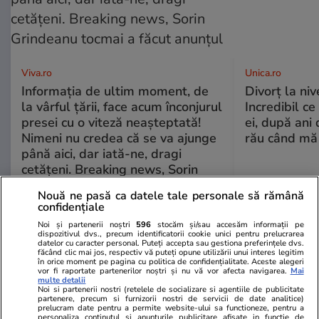
Viva.ro
Unica.ro
Informația de ultim moment, de
Divorț la nive
la vârful țării, face acum înconjurul
Incredibil ce
presei cu o viteză neașteptată!
ei, după ani 
Nimeni nu credea că se va ajunge
rău când mă
până aici, dar iată-ne, dragi
cetățeni. Breaking news, Sorin
Grindeanu tocmai a făcut anunțul
Nouă ne pasă ca datele tale personale să rămână
confidențiale
Noi și partenerii noștri
596
stocăm și/sau accesăm informații pe
GSP
dispozitivul dvs., precum identificatorii cookie unici pentru prelucrarea
datelor cu caracter personal. Puteți accepta sau gestiona preferințele dvs.
făcând clic mai jos, respectiv vă puteți opune utilizării unui interes legitim
în orice moment pe pagina cu politica de confidențialitate. Aceste alegeri
vor fi raportate partenerilor noștri și nu vă vor afecta navigarea.
Mai
multe detalii
Noi si partenerii nostri (retelele de socializare si agentiile de publicitate
partenere, precum si furnizorii nostri de servicii de date analitice)
prelucram date pentru a permite website-ului sa functioneze, pentru a
personaliza continutul si anunturile publicitare afisate in functie de