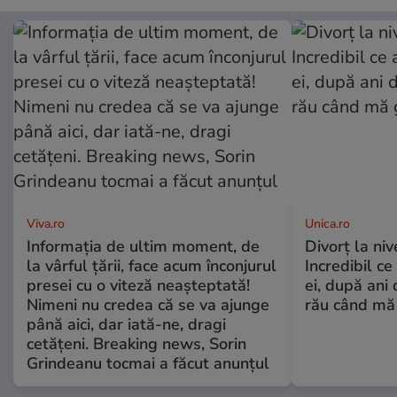
Viva.ro
Unica.ro
Informația de ultim moment, de
Divorț la nive
la vârful țării, face acum înconjurul
Incredibil ce
presei cu o viteză neașteptată!
ei, după ani 
Nimeni nu credea că se va ajunge
rău când mă
până aici, dar iată-ne, dragi
cetățeni. Breaking news, Sorin
Grindeanu tocmai a făcut anunțul