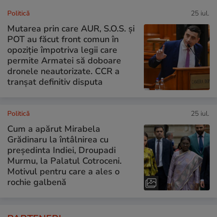
Politică
25 iul.
Mutarea prin care AUR, S.O.S. și
POT au făcut front comun în
opoziție împotriva legii care
permite Armatei să doboare
dronele neautorizate. CCR a
tranșat definitiv disputa
Politică
25 iul.
Cum a apărut Mirabela
Grădinaru la întâlnirea cu
președinta Indiei, Droupadi
Murmu, la Palatul Cotroceni.
Motivul pentru care a ales o
rochie galbenă