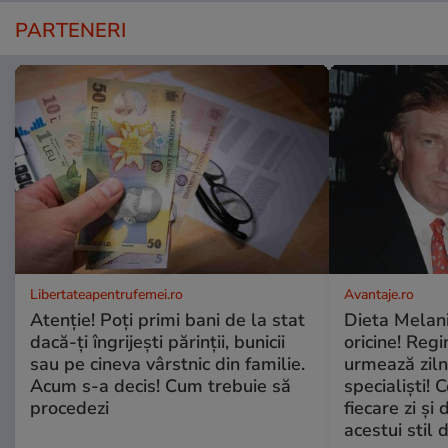
PARTENERI
Libertateapentrufemei.ro
Avantaje.ro
Atenție! Poți primi bani de la stat
Dieta Melan
dacă-ți îngrijești părinții, bunicii
oricine! Regi
sau pe cineva vârstnic din familie.
urmează zilni
Acum s-a decis! Cum trebuie să
specialiști! 
procedezi
fiecare zi și 
acestui stil 