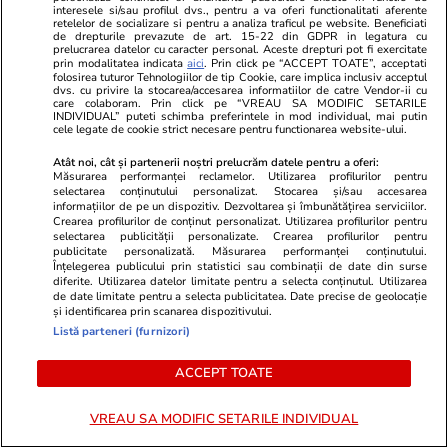
interesele si/sau profilul dvs., pentru a va oferi functionalitati aferente
ULTIMELE ȘTIRI
retelelor de socializare si pentru a analiza traficul pe website. Beneficiati
de drepturile prevazute de art. 15-22 din GDPR in legatura cu
prelucrarea datelor cu caracter personal. Aceste drepturi pot fi exercitate
prin modalitatea indicata
aici
. Prin click pe “ACCEPT TOATE”, acceptati
Știri România
26 iul.
folosirea tuturor Tehnologiilor de tip Cookie, care implica inclusiv acceptul
dvs. cu privire la stocarea/accesarea informatiilor de catre Vendor-ii cu
Rusia „testează capacitatea de ripostă a
care colaboram. Prin click pe “VREAU SA MODIFIC SETARILE
INDIVIDUAL” puteti schimba preferintele in mod individual, mai putin
României, de asta au venit în trei zile
cele legate de cookie strict necesare pentru functionarea website-ului.
consecutive”, crede Traian Băsescu
Atât noi, cât și partenerii noștri prelucrăm datele pentru a oferi:
Măsurarea performanței reclamelor. Utilizarea profilurilor pentru
selectarea conținutului personalizat. Stocarea și/sau accesarea
informațiilor de pe un dispozitiv. Dezvoltarea și îmbunătățirea serviciilor.
Vacanțe și Cultură
26 iul.
Crearea profilurilor de conținut personalizat. Utilizarea profilurilor pentru
selectarea publicității personalizate. Crearea profilurilor pentru
Țara europeană cunoscută pentru legendele
publicitate personalizată. Măsurarea performanței conținutului.
Înțelegerea publicului prin statistici sau combinații de date din surse
despre vrăjitoare, vampiri extratereștri și
diferite. Utilizarea datelor limitate pentru a selecta conținutul. Utilizarea
sirene: „Teoriile înfloresc”
de date limitate pentru a selecta publicitatea. Date precise de geolocație
și identificarea prin scanarea dispozitivului.
Listă parteneri (furnizori)
Știri Externe
26 iul.
ACCEPT TOATE
Sute de turiști au fost evacuați pe mare din
cauza unui incendiu izbucnit într-o stațiune din
VREAU SA MODIFIC SETARILE INDIVIDUAL
Italia