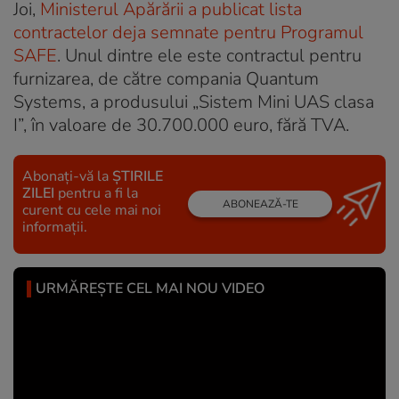
Joi,
Ministerul Apărării a publicat lista
contractelor deja semnate pentru Programul
SAFE
. Unul dintre ele este contractul pentru
furnizarea, de către compania Quantum
Systems, a produsului „Sistem Mini UAS clasa
I”, în valoare de 30.700.000 euro, fără TVA.
Abonați-vă la
ȘTIRILE
ZILEI
pentru a fi la
ABONEAZĂ-TE
curent cu cele mai noi
informații.
URMĂREȘTE CEL MAI NOU VIDEO