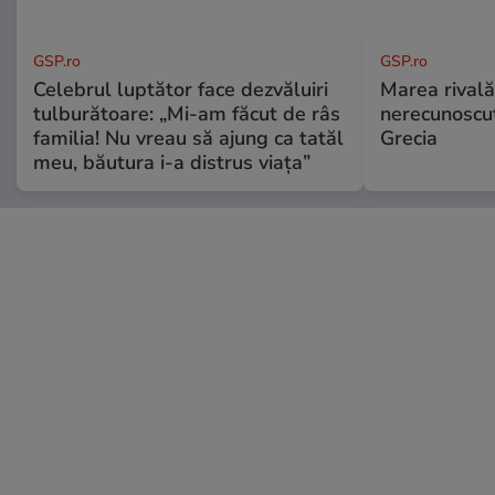
GSP.ro
GSP.ro
Celebrul luptător face dezvăluiri
Marea rivală
tulburătoare: „Mi-am făcut de râs
nerecunoscut
familia! Nu vreau să ajung ca tatăl
Grecia
meu, băutura i-a distrus viața”