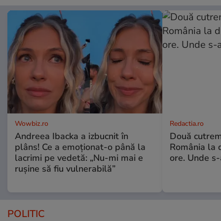
Wowbiz.ro
Redactia.ro
Andreea Ibacka a izbucnit în
Două cutrem
plâns! Ce a emoționat-o până la
România la d
lacrimi pe vedetă: „Nu-mi mai e
ore. Unde s
rușine să fiu vulnerabilă”
POLITIC