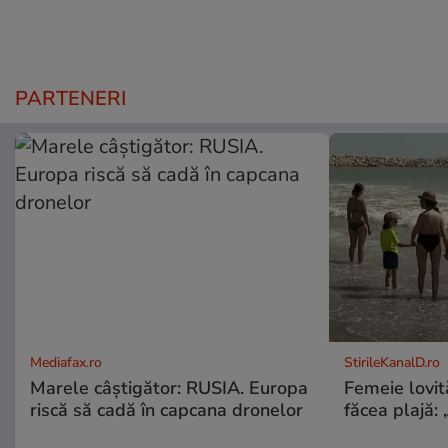
PARTENERI
Mediafax.ro
StirileKanalD.ro
Marele câștigător: RUSIA. Europa
Femeie lovit
riscă să cadă în capcana dronelor
făcea plajă: „