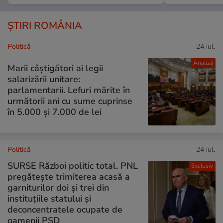
ȘTIRI ROMÂNIA
Politică
24 iul.
Analiză
Marii câștigători ai legii
salarizării unitare:
parlamentarii. Lefuri mărite în
următorii ani cu sume cuprinse
în 5.000 și 7.000 de lei
Politică
24 iul.
SURSE Război politic total. PNL
Exclusiv
pregătește trimiterea acasă a
garniturilor doi și trei din
instituțiile statului și
deconcentratele ocupate de
oamenii PSD