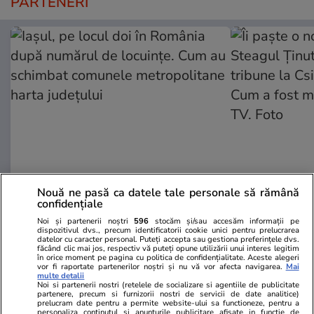
PARTENERI
ZiaruldeIasi.ro
Fanatik.ro
Nouă ne pasă ca datele tale personale să rămână
confidențiale
Iașul, pe locul doi în România
Îi paște o no
după numărul de locuințe. Cum
Steagul Ținut
Noi și partenerii noștri
596
stocăm și/sau accesăm informații pe
dispozitivul dvs., precum identificatorii cookie unici pentru prelucrarea
au schimbat comunele
tribune la C
datelor cu caracter personal. Puteți accepta sau gestiona preferințele dvs.
făcând clic mai jos, respectiv vă puteți opune utilizării unui interes legitim
metropolitane harta județului
Cum a fost 
în orice moment pe pagina cu politica de confidențialitate. Aceste alegeri
TV. Foto
vor fi raportate partenerilor noștri și nu vă vor afecta navigarea.
Mai
multe detalii
Noi si partenerii nostri (retelele de socializare si agentiile de publicitate
partenere, precum si furnizorii nostri de servicii de date analitice)
prelucram date pentru a permite website-ului sa functioneze, pentru a
personaliza continutul si anunturile publicitare afisate in functie de