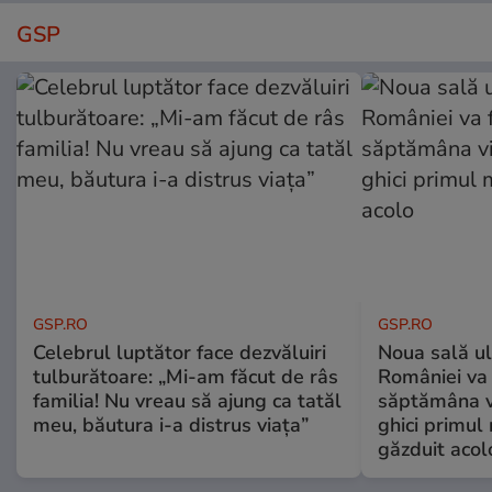
GSP
GSP.RO
GSP.RO
Celebrul luptător face dezvăluiri
Noua sală u
tulburătoare: „Mi-am făcut de râs
României va 
familia! Nu vreau să ajung ca tatăl
săptămâna vi
meu, băutura i-a distrus viața”
ghici primul 
găzduit acol