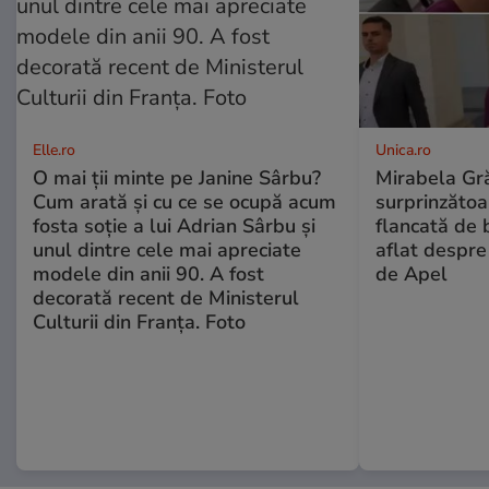
Elle.ro
Unica.ro
O mai ții minte pe Janine Sârbu?
Mirabela Gră
Cum arată și cu ce se ocupă acum
surprinzătoar
fosta soție a lui Adrian Sârbu și
flancată de 
unul dintre cele mai apreciate
aflat despre
modele din anii 90. A fost
de Apel
decorată recent de Ministerul
Culturii din Franța. Foto