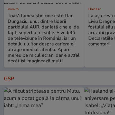
Viva.ro
Unica.ro
Toată lumea știe cine este Dan
La așa ceva 
Dungaciu, unul dintre liderii
Liviu Dragne
partidului AUR, dar iată cine e, de
fostului său 
fapt, superba lui soție. E vedetă
acuzații grav
de televiziune în România, iar un
Declarațiile 
detaliu uluitor despre cariera ei
comentarii
atrage imediat atenția. Apare
mereu pe micul ecran, dar e altfel
decât își imaginează mulți
GSP