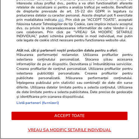
interesele si/sau profilul dvs., pentru a va oferi functionalitati aferente
retelelor de socializare si pentru a analiza traficul pe website. Beneficiati
de drepturile prevazute de art. 15-22 din GDPR in legatura cu
prelucrarea datelor cu caracter personal. Aceste drepturi pot fi exercitate
prin modalitatea indicata
aici
. Prin click pe “ACCEPT TOATE”, acceptati
folosirea tuturor Tehnologiilor de tip Cookie, care implica inclusiv acceptul
dvs. cu privire la stocarea/accesarea informatiilor de catre Vendor-ii cu
care colaboram. Prin click pe “VREAU SA MODIFIC SETARILE
INDIVIDUAL” puteti schimba preferintele in mod individual, mai putin
cele legate de cookie strict necesare pentru functionarea website-ului.
Atât noi, cât și partenerii noștri prelucrăm datele pentru a oferi:
Măsurarea performanței reclamelor. Utilizarea profilurilor pentru
Advertorial
Advertorial
selectarea conținutului personalizat. Stocarea și/sau accesarea
informațiilor de pe un dispozitiv. Dezvoltarea și îmbunătățirea serviciilor.
Smart is the new chic: Cum ne
Înscrie-te ac
Crearea profilurilor de conținut personalizat. Utilizarea profilurilor pentru
ajută tehnologia să ne reinventăm
voucher de 5
selectarea publicității personalizate. Crearea profilurilor pentru
publicitate personalizată. Măsurarea performanței conținutului.
Înțelegerea publicului prin statistici sau combinații de date din surse
diferite. Utilizarea datelor limitate pentru a selecta conținutul. Utilizarea
de date limitate pentru a selecta publicitatea. Date precise de geolocație
PARTENERI
și identificarea prin scanarea dispozitivului.
Listă parteneri (furnizori)
ACCEPT TOATE
VREAU SA MODIFIC SETARILE INDIVIDUAL