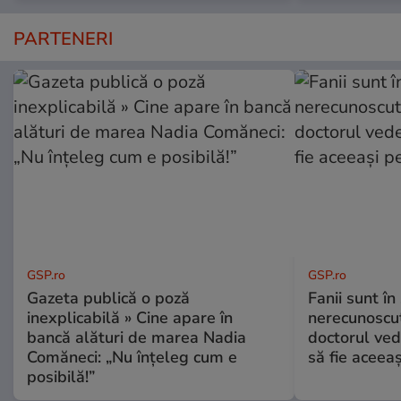
PARTENERI
GSP.ro
GSP.ro
Gazeta publică o poză
Fanii sunt în 
inexplicabilă » Cine apare în
nerecunoscut
bancă alături de marea Nadia
doctorul ved
Comăneci: „Nu înțeleg cum e
să fie aceea
posibilă!”