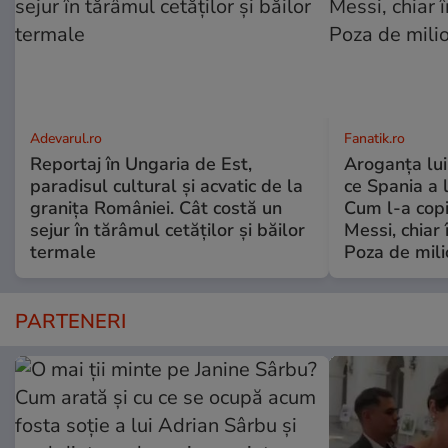
Adevarul.ro
Fanatik.ro
Reportaj în Ungaria de Est,
Aroganța lu
paradisul cultural și acvatic de la
ce Spania a 
granița României. Cât costă un
Cum l-a copi
sejur în tărâmul cetăților și băilor
Messi, chiar 
termale
Poza de mili
PARTENERI