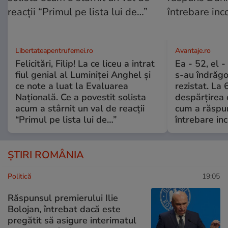
Libertateapentrufemei.ro
Avantaje.ro
Felicitări, Filip! La ce liceu a intrat
Ea - 52, el 
fiul genial al Luminiței Anghel și
s-au îndrăgos
ce note a luat la Evaluarea
rezistat. La 
Națională. Ce a povestit solista
despărțirea 
acum a stârnit un val de reacții
cum a răspu
“Primul pe lista lui de…”
întrebare i
ȘTIRI ROMÂNIA
Politică
19:05
Răspunsul premierului Ilie
Bolojan, întrebat dacă este
pregătit să asigure interimatul