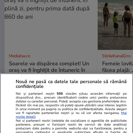
Mediafax.ro
StirileKanalD.ro
Soarele va dispărea complet! Un
Femeie lovit
oraș va fi înghițit de întuneric în
făcea plajă: „
plină zi, pentru prima dată după
Nouă ne pasă ca datele tale personale să rămână
860 de ani
confidențiale
Noi și partenerii noștri
596
stocăm și/sau accesăm informații pe
dispozitivul dvs., precum identificatorii cookie unici pentru prelucrarea
datelor cu caracter personal. Puteți accepta sau gestiona preferințele dvs.
făcând clic mai jos, respectiv vă puteți opune utilizării unui interes legitim
PROMO
în orice moment pe pagina cu politica de confidențialitate. Aceste alegeri
vor fi raportate partenerilor noștri și nu vă vor afecta navigarea.
Mai
multe detalii
Noi si partenerii nostri (retelele de socializare si agentiile de publicitate
partenere, precum si furnizorii nostri de servicii de date analitice)
prelucram date pentru a permite website-ului sa functioneze, pentru a
personaliza continutul si anunturile publicitare afisate in functie de