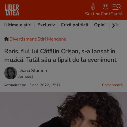
Susține
Cont
Caută
Ultimele știri
Exclusiv
Criză politică
Opinii
Video
|
Divertisment
|
Stiri Mondene
Raris, fiul lui Cătălin Crișan, s-a lansat în
muzică. Tatăl său a lipsit de la eveniment
Diana Stamen
Jurnalist
Actualizat pe 13 dec. 2022, 15:17
Comentează