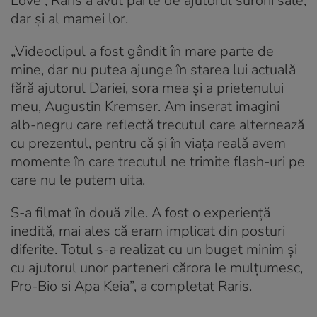
Love”, Raris a avut parte de ajutorul surorii sale,
dar și al mamei lor.
„Videoclipul a fost gândit în mare parte de
mine, dar nu putea ajunge în starea lui actuală
fără ajutorul Dariei, sora mea și a prietenului
meu, Augustin Kremser. Am inserat imagini
alb-negru care reflectă trecutul care alternează
cu prezentul, pentru că și în viața reală avem
momente în care trecutul ne trimite flash-uri pe
care nu le putem uita.
S-a filmat în două zile. A fost o experiență
inedită, mai ales că eram implicat din posturi
diferite. Totul s-a realizat cu un buget minim și
cu ajutorul unor parteneri cărora le mulțumesc,
Pro-Bio si Apa Keia”, a completat Raris.