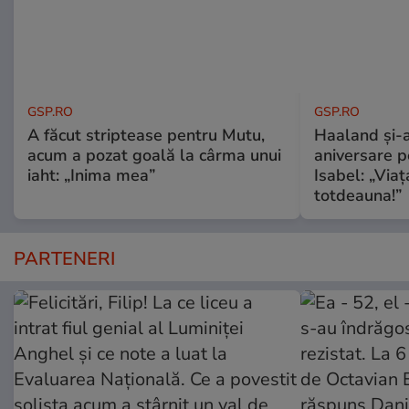
GSP.RO
GSP.RO
A făcut striptease pentru Mutu,
Haaland și-a
acum a pozat goală la cârma unui
aniversare pe
iaht: „Inima mea”
Isabel: „Via
totdeauna!”
PARTENERI