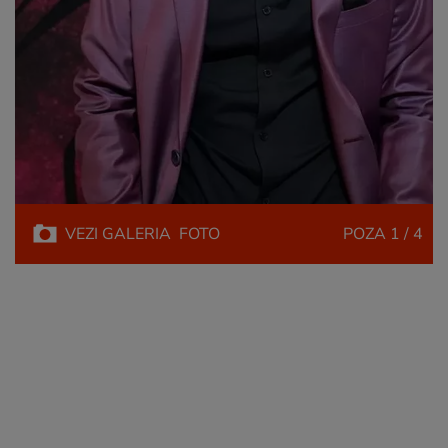
VEZI
GALERIA
FOTO
POZA
1 / 4