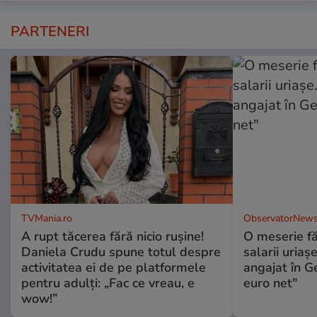
PARTENERI
TVMania.ro
ObservatorNews
A rupt tăcerea fără nicio rușine!
O meserie fă
Daniela Crudu spune totul despre
salarii uriaş
activitatea ei de pe platformele
angajat în G
pentru adulți: „Fac ce vreau, e
euro net"
wow!”