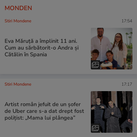
MONDEN
Stiri Mondene
17:54
Eva Măruță a împlinit 11 ani.
Cum au sărbătorit-o Andra și
Cătălin în Spania
Stiri Mondene
17:17
Artist român jefuit de un șofer
de Uber care s-a dat drept fost
polițist: „Mama lui plângea”