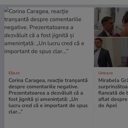
Elle.ro
Unica.ro
Corina Caragea, reacție tranșantă
Mirabela Gră
despre comentariile negative.
surprinzătoar
Prezentatoarea a dezvăluit că a
flancată de 
fost jignită și amenințată: „Un
aflat despre
lucru cred că e important de spus
de Apel
clar...”