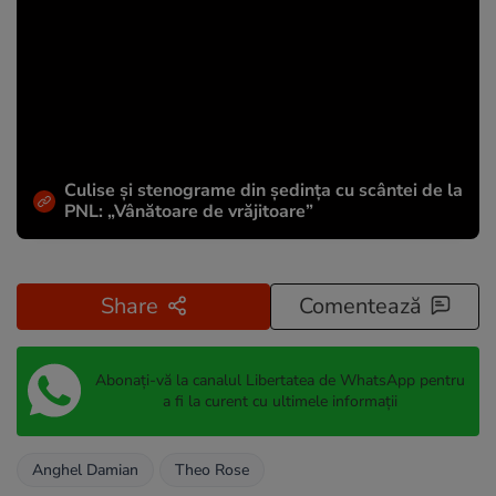
Culise și stenograme din ședința cu scântei de la
PNL: „Vânătoare de vrăjitoare”
Share
Comentează
Abonați-vă la canalul Libertatea de WhatsApp pentru
a fi la curent cu ultimele informații
Anghel Damian
Theo Rose