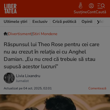
Susține
Cont
Caută
Ultimele știri
Exclusiv
Criză politică
Opinii
Video
|
Divertisment
|
Stiri Mondene
Răspunsul lui Theo Rose pentru cei care
nu au crezut în relația ei cu Anghel
Damian. „Eu nu cred că trebuie să stau
supusă acestor lucruri”
Livia Lixandru
Jurnalist
Actualizat pe 04 oct. 2025, 02:01
Comentează