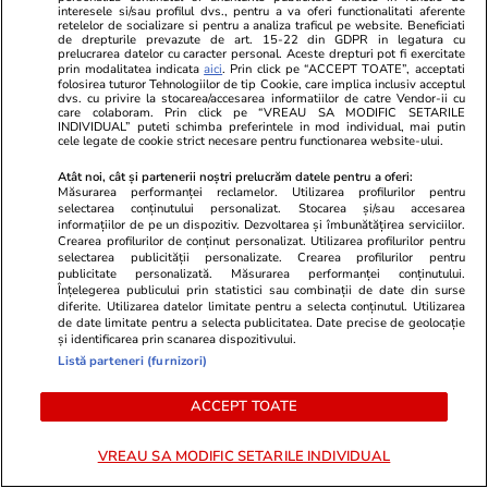
interesele si/sau profilul dvs., pentru a va oferi functionalitati aferente
retelelor de socializare si pentru a analiza traficul pe website. Beneficiati
de drepturile prevazute de art. 15-22 din GDPR in legatura cu
prelucrarea datelor cu caracter personal. Aceste drepturi pot fi exercitate
prin modalitatea indicata
aici
. Prin click pe “ACCEPT TOATE”, acceptati
folosirea tuturor Tehnologiilor de tip Cookie, care implica inclusiv acceptul
dvs. cu privire la stocarea/accesarea informatiilor de catre Vendor-ii cu
care colaboram. Prin click pe “VREAU SA MODIFIC SETARILE
INDIVIDUAL” puteti schimba preferintele in mod individual, mai putin
cele legate de cookie strict necesare pentru functionarea website-ului.
Atât noi, cât și partenerii noștri prelucrăm datele pentru a oferi:
Măsurarea performanței reclamelor. Utilizarea profilurilor pentru
selectarea conținutului personalizat. Stocarea și/sau accesarea
informațiilor de pe un dispozitiv. Dezvoltarea și îmbunătățirea serviciilor.
Crearea profilurilor de conținut personalizat. Utilizarea profilurilor pentru
selectarea publicității personalizate. Crearea profilurilor pentru
Lifestyle
11:04
Lifestyle
publicitate personalizată. Măsurarea performanței conținutului.
Înțelegerea publicului prin statistici sau combinații de date din surse
Ghidul udării corecte pe timp de
De ce îți poa
diferite. Utilizarea datelor limitate pentru a selecta conținutul. Utilizarea
caniculă: când, cât şi cum udăm
condiționat 
de date limitate pentru a selecta publicitatea. Date precise de geolocație
și identificarea prin scanarea dispozitivului.
plantele
greșeala ban
Listă parteneri (furnizori)
fără să știi
ACCEPT TOATE
VREAU SA MODIFIC SETARILE INDIVIDUAL
Lifestyle
18 iul.