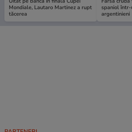
Uitat pe bancă în finala Cupei
Farsa crudă 
Mondiale, Lautaro Martinez a rupt
spaniol într-
tăcerea
argentinieni
PARTENERI