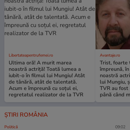
Libertateapentrufemei.ro
Avantaje.ro
Ultima oră! A murit marea
Trist, foarte
noastră actriță! Toată lumea a
împreună, în
iubit-o în filmul lui Mungiu! Atât
noastră actri
de tânără, atât de talentată.
lui Mungiu, ș
Acum e împreună cu soțul ei,
TVR au fost 
regretatul realizator de la TVR
până când mo
ȘTIRI ROMÂNIA
Politică
09:02