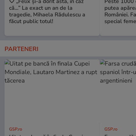
🤍 „Felix și-a dorit asta, în caz
Peste 1000 
că…” La exact un an de la
putea apărea
tragedie, Mihaela Rădulescu a
României. Fa
făcut public totul!
special feme
PARTENERI
GSP.ro
GSP.ro