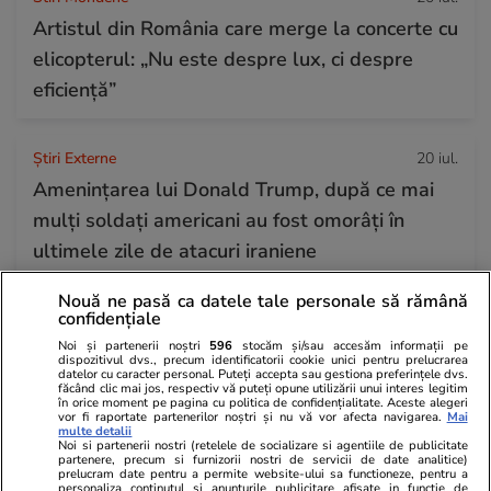
Artistul din România care merge la concerte cu
elicopterul: „Nu este despre lux, ci despre
eficiență”
Știri Externe
20 iul.
Amenințarea lui Donald Trump, după ce mai
mulți soldați americani au fost omorâți în
ultimele zile de atacuri iraniene
Nouă ne pasă ca datele tale personale să rămână
confidențiale
Știri România
07:00
Noi și partenerii noștri
596
stocăm și/sau accesăm informații pe
Dezvăluirile unui director la Protecția Copilului
dispozitivul dvs., precum identificatorii cookie unici pentru prelucrarea
datelor cu caracter personal. Puteți accepta sau gestiona preferințele dvs.
despre „caracatița” din sistem: „Cinci din șapte
făcând clic mai jos, respectiv vă puteți opune utilizării unui interes legitim
în orice moment pe pagina cu politica de confidențialitate. Aceste alegeri
angajați la căsuță de tip familial erau tată, fiu,
vor fi raportate partenerilor noștri și nu vă vor afecta navigarea.
Mai
multe detalii
fiică, mătușă și ginere”
Noi si partenerii nostri (retelele de socializare si agentiile de publicitate
partenere, precum si furnizorii nostri de servicii de date analitice)
prelucram date pentru a permite website-ului sa functioneze, pentru a
personaliza continutul si anunturile publicitare afisate in functie de