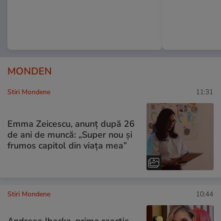
MONDEN
Stiri Mondene
11:31
Emma Zeicescu, anunț după 26
de ani de muncă: „Super nou și
frumos capitol din viața mea”
Stiri Mondene
10:44
Andreea Ibacka, prima reacție