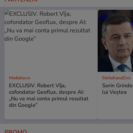
Mediafax.ro
StirileKanalD.ro
EXCLUSIV. Robert Vîja,
Sorin Grinde
cofondator Geoflux, despre AI:
lui Veștea
„Nu va mai conta primul rezultat
din Google”
PROMO