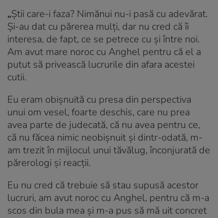
„
Știi care-i faza? Nimănui nu-i pasă cu adevărat.
Și-au dat cu părerea mulți, dar nu cred că îi
interesa, de fapt, ce se petrece cu și între noi.
Am avut mare noroc cu Anghel pentru că el a
putut să privească lucrurile din afara acestei
cutii
.
Eu eram obișnuită cu presa din perspectiva
unui om vesel, foarte deschis, care nu prea
avea parte de judecată, că nu avea pentru ce,
că nu făcea nimic neobișnuit și dintr-odată, m-
am trezit în mijlocul unui tăvălug, înconjurată de
părerologi și reacții.
Eu nu cred că trebuie să stau supusă acestor
lucruri, am avut noroc cu Anghel, pentru că m-a
scos din bula mea și m-a pus să mă uit concret