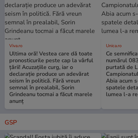
Viva.ro
Unica.ro
Ultima oră! Vestea care dă toate
Ce semnificaț
pronosticurile peste cap la vârful
numărul 083
țării! Acuzațiile curg, iar o
purtată de L
declarație produce un adevărat
Campionatul
seism în politică. Fără vreun
Abia acum s-
semnal în prealabil, Sorin
spatele deta
Grindeanu tocmai a făcut marele
lumea l-a r
anunț
GSP