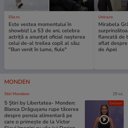
Elle.ro
Unica.ro
Este vestea momentului în
Mirabela Gră
showbiz! La 53 de ani, celebra
surprinzătoar
actriță a anunțat oficial nașterea
flancată de 
celui de-al treilea copil al său:
aflat despre
"Bun venit în lume, fiule"
de Apel
MONDEN
Stiri Mondene
29 iul.
5 Știri by Libertatea- Monden:
Exclusiv
Bianca Drăgușanu rupe tăcerea
despre pensia alimentară pe
care o primește de la Victor