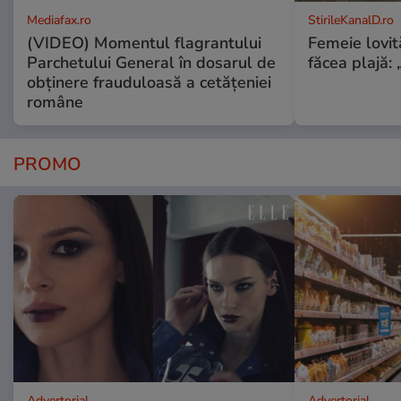
Mediafax.ro
StirileKanalD.ro
(VIDEO) Momentul flagrantului
Femeie lovit
Parchetului General în dosarul de
făcea plajă: „
obținere frauduloasă a cetățeniei
române
PROMO
Advertorial
Advertorial