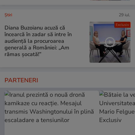
Ştiri
29 iul.
Exclusiv
Diana Buzoianu acuză că
încearcă în zadar să intre în
audiență la procuroarea
generală a României: „Am
rămas șocată!”
PARTENERI