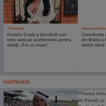
TVMania.ro
ObservatorNews
Daniela Crudu a dezvăluit cum
Coincidența d
este viața pe platformele pentru
din Brăila a 
adulți: „Fac ce vreau”
obiect căzut 
PARTENERI