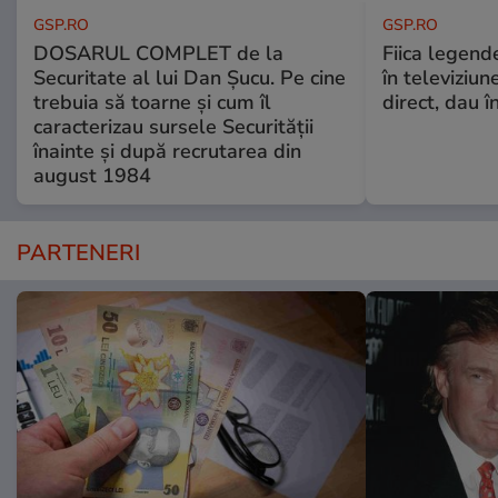
GSP.RO
GSP.RO
DOSARUL COMPLET de la
Fiica legende
Securitate al lui Dan Șucu. Pe cine
în televiziun
trebuia să toarne și cum îl
direct, dau î
caracterizau sursele Securității
înainte și după recrutarea din
august 1984
PARTENERI