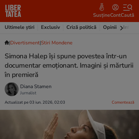
Susține
Cont
Caută
Ultimele știri
Exclusiv
Criză politică
Opinii
Intervi
|
Divertisment
|
Stiri Mondene
Simona Halep își spune povestea într-un
documentar emoționant. Imagini și mărturii
în premieră
Diana Stamen
Jurnalist
Actualizat pe 03 iun. 2026, 02:03
Comentează