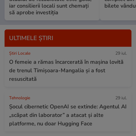
iar consilierii locali sunt chemați
bilete vându
să aprobe investiția
ULTIMELE ȘTIRI
Știri Locale
29 iul.
O femeie a rămas încarcerată în mașina lovită
de trenul Timișoara-Mangalia şi a fost
resuscitată
Tehnologie
29 iul.
Șocul cibernetic OpenAI se extinde: Agentul AI
„scăpat din laborator” a atacat și alte
platforme, nu doar Hugging Face