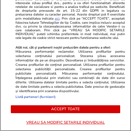
de la Cernavodă: „Reduceți consumul de
interesele si/sau profilul dvs., pentru a va oferi functionalitati aferente
retelelor de socializare si pentru a analiza traficul pe website. Beneficiati
energie seara”
de drepturile prevazute de art. 15-22 din GDPR in legatura cu
prelucrarea datelor cu caracter personal. Aceste drepturi pot fi exercitate
prin modalitatea indicata
aici
. Prin click pe “ACCEPT TOATE”, acceptati
folosirea tuturor Tehnologiilor de tip Cookie, care implica inclusiv acceptul
dvs. cu privire la stocarea/accesarea informatiilor de catre Vendor-ii cu
Ştiri
29 iul.
care colaboram. Prin click pe “VREAU SA MODIFIC SETARILE
INDIVIDUAL” puteti schimba preferintele in mod individual, mai putin
Diana Buzoianu acuză că încearcă în zadar să
cele legate de cookie strict necesare pentru functionarea website-ului.
intre în audiență la procuroarea generală a
Atât noi, cât și partenerii noștri prelucrăm datele pentru a oferi:
Măsurarea performanței reclamelor. Utilizarea profilurilor pentru
României: „Am rămas șocată!”
selectarea conținutului personalizat. Stocarea și/sau accesarea
informațiilor de pe un dispozitiv. Dezvoltarea și îmbunătățirea serviciilor.
Crearea profilurilor de conținut personalizat. Utilizarea profilurilor pentru
selectarea publicității personalizate. Crearea profilurilor pentru
Știri Externe
29 iul.
publicitate personalizată. Măsurarea performanței conținutului.
Înțelegerea publicului prin statistici sau combinații de date din surse
Ultima noapte a prințului saudit găsit mort
diferite. Utilizarea datelor limitate pentru a selecta conținutul. Utilizarea
de date limitate pentru a selecta publicitatea. Date precise de geolocație
într-un hotel de lux din Londra: autopsia a
și identificarea prin scanarea dispozitivului.
dezvăluit cauza morții
Listă parteneri (furnizori)
ACCEPT TOATE
Horoscop
29 iul.
VREAU SA MODIFIC SETARILE INDIVIDUAL
Horoscop 30 iulie 2026. Tauriii se interesează