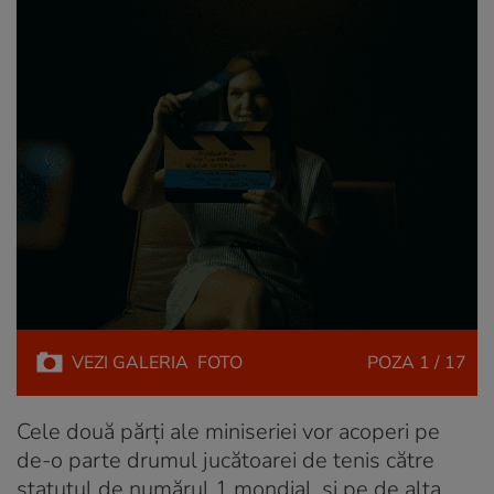
VEZI
GALERIA
FOTO
POZA
1 / 17
Cele două părți ale miniseriei vor acoperi pe
de-o parte drumul jucătoarei de tenis către
statutul de numărul 1 mondial, și pe de alta,