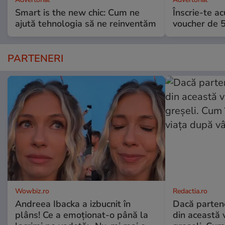
Smart is the new chic: Cum ne
Înscrie-te ac
ajută tehnologia să ne reinventăm
voucher de 5
PARTENERI
Wowbiz.ro
Redactia.ro
Andreea Ibacka a izbucnit în
Dacă parten
plâns! Ce a emoționat-o până la
din această v