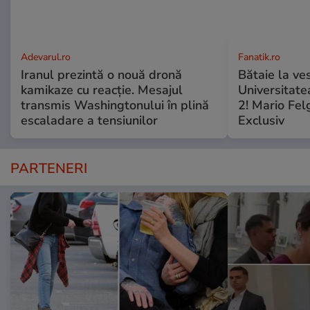
Adevarul.ro
Fanatik.ro
Iranul prezintă o nouă dronă
Bătaie la ve
kamikaze cu reacție. Mesajul
Universitate
transmis Washingtonului în plină
2! Mario Fel
escaladare a tensiunilor
Exclusiv
PARTENERI