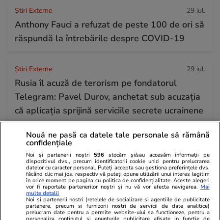
Știri Externe
29 iul.
Anthony Fauci a refuzat de peste 100 de ori să
răspundă la întrebările despre COVID-19
Știri Externe
29 iul.
Rusia îl acuză de terorism pe fondatorul
Telegram: Pavel Durov, anchetat sub acuzația
că aplicația sprijină serviciile secrete ucrainene
Nouă ne pasă ca datele tale personale să rămână
Citește mai multe
confidențiale
Noi și partenerii noștri
596
stocăm și/sau accesăm informații pe
dispozitivul dvs., precum identificatorii cookie unici pentru prelucrarea
datelor cu caracter personal. Puteți accepta sau gestiona preferințele dvs.
TRENDING
făcând clic mai jos, respectiv vă puteți opune utilizării unui interes legitim
în orice moment pe pagina cu politica de confidențialitate. Aceste alegeri
vor fi raportate partenerilor noștri și nu vă vor afecta navigarea.
Mai
multe detalii
Politică
29 iul.
Noi si partenerii nostri (retelele de socializare si agentiile de publicitate
partenere, precum si furnizorii nostri de servicii de date analitice)
Ilie Bolojan, după oprirea ambelor reactoare
prelucram date pentru a permite website-ului sa functioneze, pentru a
personaliza continutul si anunturile publicitare afisate in functie de