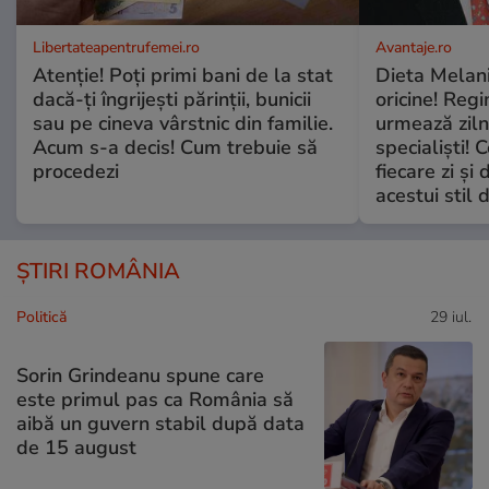
Libertateapentrufemei.ro
Avantaje.ro
Atenție! Poți primi bani de la stat
Dieta Melan
dacă-ți îngrijești părinții, bunicii
oricine! Regi
sau pe cineva vârstnic din familie.
urmează zilni
Acum s-a decis! Cum trebuie să
specialiști! 
procedezi
fiecare zi și 
acestui stil 
ȘTIRI ROMÂNIA
Politică
29 iul.
Sorin Grindeanu spune care
este primul pas ca România să
aibă un guvern stabil după data
de 15 august