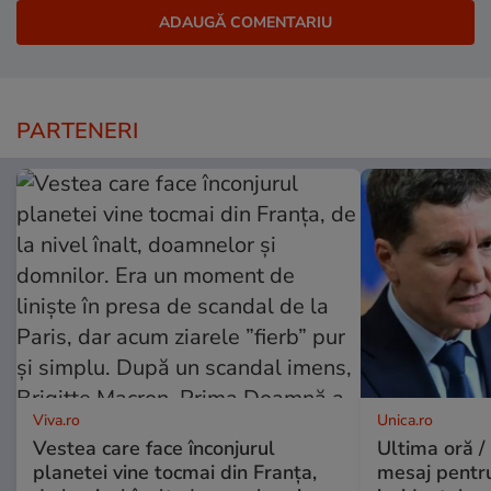
PARTENERI
Viva.ro
Unica.ro
Vestea care face înconjurul
Ultima oră /
planetei vine tocmai din Franța,
mesaj pentr