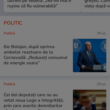
lacrimi pe vedetă: „Nu-mi mai e
greșeli. Cum 
rușine să fiu vulnerabilă”
viața după v
POLITIC
Politică
29 iul.
Ilie Bolojan, după oprirea
ambelor reactoare de la
Cernavodă: „Reduceți consumul
de energie seara”
Politică
29 iul.
Cei doi deputați care nu au
votat noua Lege a Integrității,
prin care averile demnitarilor