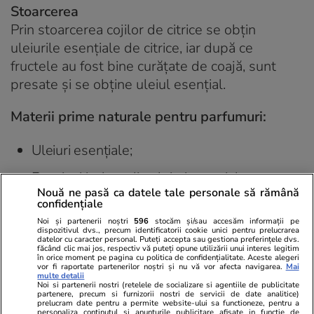
Stoarcerea
Prin stoarcerea cojilor de citrice se obțin
uleiurile esențiale de citrice, iar după ce
fructele au fost bine curățate de coajă, sunt
presate și se obține uleiul esențial.
Materii prime naturale pentru parfumuri:
Uleiuri esențiale;
Fracțiuni izolate din uleiuri esențiale
Nouă ne pasă ca datele tale personale să rămână
Tincturi;
confidențiale
Noi și partenerii noștri
596
stocăm și/sau accesăm informații pe
Absolute și concrete;
dispozitivul dvs., precum identificatorii cookie unici pentru prelucrarea
datelor cu caracter personal. Puteți accepta sau gestiona preferințele dvs.
făcând clic mai jos, respectiv vă puteți opune utilizării unui interes legitim
Rășini și balsamuri;
în orice moment pe pagina cu politica de confidențialitate. Aceste alegeri
vor fi raportate partenerilor noștri și nu vă vor afecta navigarea.
Mai
multe detalii
Compoziții parfumuri pe bază de alcool
Noi si partenerii nostri (retelele de socializare si agentiile de publicitate
partenere, precum si furnizorii nostri de servicii de date analitice)
prelucram date pentru a permite website-ului sa functioneze, pentru a
personaliza continutul si anunturile publicitare afisate in functie de