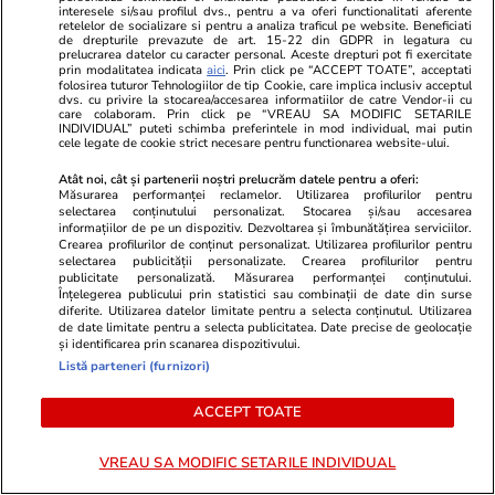
Parfum
:
concentrație
– 10-35% esențe –
cât
interesele si/sau profilul dvs., pentru a va oferi functionalitati aferente
retelelor de socializare si pentru a analiza traficul pe website. Beneficiati
durează mirosul
– o zi sau câteva zile;
de drepturile prevazute de art. 15-22 din GDPR in legatura cu
prelucrarea datelor cu caracter personal. Aceste drepturi pot fi exercitate
prin modalitatea indicata
aici
. Prin click pe “ACCEPT TOATE”, acceptati
Apă de parfum: concentrație
– 10-20%
folosirea tuturor Tehnologiilor de tip Cookie, care implica inclusiv acceptul
dvs. cu privire la stocarea/accesarea informatiilor de catre Vendor-ii cu
esențe –
cât durează mirosul
– câteva ore,
care colaboram. Prin click pe “VREAU SA MODIFIC SETARILE
INDIVIDUAL” puteti schimba preferintele in mod individual, mai putin
cele legate de cookie strict necesare pentru functionarea website-ului.
până la o zi;
Atât noi, cât și partenerii noștri prelucrăm datele pentru a oferi:
Apă de toaletă: concentrație
– 5-10 esențe
Măsurarea performanței reclamelor. Utilizarea profilurilor pentru
selectarea conținutului personalizat. Stocarea și/sau accesarea
–
cât durează mirosul
– 2-3 ore;
informațiilor de pe un dispozitiv. Dezvoltarea și îmbunătățirea serviciilor.
Crearea profilurilor de conținut personalizat. Utilizarea profilurilor pentru
selectarea publicității personalizate. Crearea profilurilor pentru
Apă de colonie: concentrație
– <7%esențe -
publicitate personalizată. Măsurarea performanței conținutului.
Înțelegerea publicului prin statistici sau combinații de date din surse
cât durează mirosul
– 1-2 ore.
diferite. Utilizarea datelor limitate pentru a selecta conținutul. Utilizarea
de date limitate pentru a selecta publicitatea. Date precise de geolocație
și identificarea prin scanarea dispozitivului.
Abonați-vă la
ȘTIRILE
Listă parteneri (furnizori)
ZILEI
pentru a fi la
ABONEAZĂ-TE
curent cu cele mai noi
ACCEPT TOATE
informații.
VREAU SA MODIFIC SETARILE INDIVIDUAL