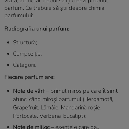
vizită, atunci ar trebui să îți creezi propriul
parfum. Ce trebuie să știi despre chimia
parfumului:
Radiografia unui parfum:
Structură;
Compoziție;
Categorii.
Fiecare parfum are:
Note de vârf
– primul miros pe care îl simți
atunci când miroși parfumul (Bergamotă,
Grapefruit, Lămâie, Mandarină roșie,
Portocale, Verbena, Eucalipt);
Note de mijloc
– esențele care dau