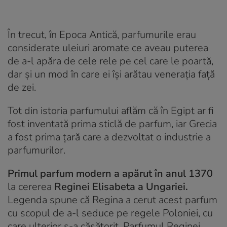
În trecut, în Epoca Antică, parfumurile erau
considerate uleiuri aromate ce aveau puterea
de a-l apăra de cele rele pe cel care le poartă,
dar și un mod în care ei își arătau venerația față
de zei.
Tot din istoria parfumului aflăm că în Egipt ar fi
fost inventată prima sticlă de parfum, iar Grecia
a fost prima țară care a dezvoltat o industrie a
parfumurilor.
Primul parfum modern a apărut în anul 1370
la cererea
Reginei Elisabeta a Ungariei.
Legenda spune că Regina a cerut acest parfum
cu scopul de a-l seduce pe regele Poloniei, cu
care ulterior s-a căsătorit. Parfumul Reginei