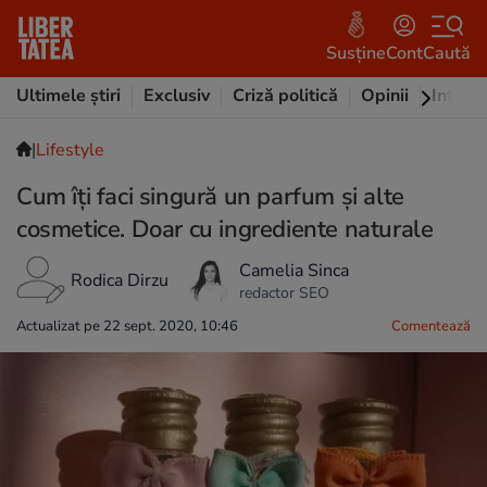
Susține
Cont
Caută
Ultimele știri
Exclusiv
Criză politică
Opinii
Intervi
|
Lifestyle
Cum îți faci singură un parfum și alte
cosmetice. Doar cu ingrediente naturale
Camelia Sinca
Rodica Dirzu
redactor SEO
Actualizat pe 22 sept. 2020, 10:46
Comentează