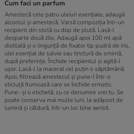
Cum faci un parfum
Amestecă cele patru uleiuri esențiale, adaugă
alcoolul și amestecă. Varsă compoziția într-un
recipient din sticlă cu dop de plută. Lasă-l
deoparte două zile. Adaugă apoi 100 ml apă
distilată și o linguriță de fixator tip pudră de iris,
ulei esențial de salvie sau tinctură de smirnă,
după preferințe. Închide recipientul și agită-l
ușor. Lasă-l la macerat cel puțin o săptămână.
Apoi, filtrează amestecul și pune-l într-o
sticluță frumoasă care se închide ermetic.
Pune- și o etichetă, cu ce denumire vrei tu. Se
poate conserva mai multe luni, la adăpost de
lumină și căldură, într-un loc bine aerisit.