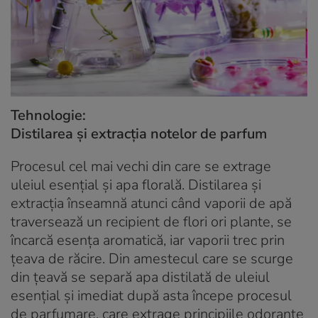
Tehnologie:
Distilarea și extracția notelor de parfum
Procesul cel mai vechi din care se extrage
uleiul esențial și apa florală. Distilarea și
extracția înseamnă atunci când vaporii de apă
traversează un recipient de flori ori plante, se
încarcă esența aromatică, iar vaporii trec prin
țeava de răcire. Din amestecul care se scurge
din țeavă se separă apa distilată de uleiul
esențial și imediat după asta începe procesul
de parfumare, care extrage principiile odorante