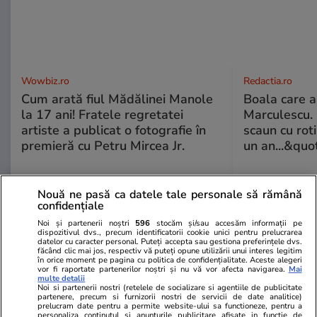
Wowbiz.ro
Redactia.ro
Cum arată fiul Mădălinei Manole
Boala care 
la 17 ani! Fratele regretatei
Marculescu. 
artiste a publicat o fotografie în
scaun cu rot
premieră cu Petru Mircea Jr.
un an...&quo
Nouă ne pasă ca datele tale personale să rămână
confidențiale
POLITIC
Noi și partenerii noștri
596
stocăm și/sau accesăm informații pe
dispozitivul dvs., precum identificatorii cookie unici pentru prelucrarea
Politică
23 iul.
datelor cu caracter personal. Puteți accepta sau gestiona preferințele dvs.
făcând clic mai jos, respectiv vă puteți opune utilizării unui interes legitim
în orice moment pe pagina cu politica de confidențialitate. Aceste alegeri
Răspunsul premierului Ilie
vor fi raportate partenerilor noștri și nu vă vor afecta navigarea.
Mai
multe detalii
Bolojan, întrebat dacă este
Noi si partenerii nostri (retelele de socializare si agentiile de publicitate
partenere, precum si furnizorii nostri de servicii de date analitice)
pregătit să asigure interimatul
prelucram date pentru a permite website-ului sa functioneze, pentru a
personaliza continutul si anunturile publicitare afisate in functie de