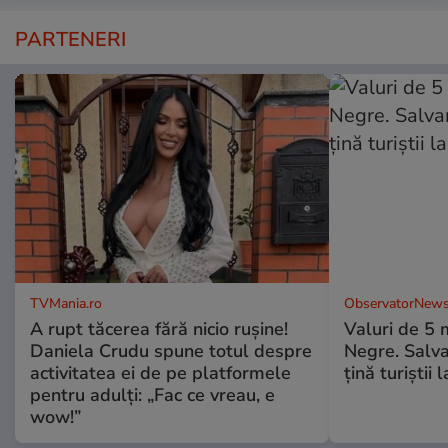
PARTENERI
TVMania.ro
ObservatorNews
A rupt tăcerea fără nicio rușine!
Valuri de 5 m
Daniela Crudu spune totul despre
Negre. Salva
activitatea ei de pe platformele
ţină turiştii 
pentru adulți: „Fac ce vreau, e
wow!”