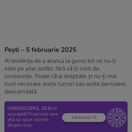
Pești – 5 februarie 2025
Ai tendința de a arunca la gunoi tot ce nu-ți
este pe plac astăzi, fără să ții cont de
consecințe. Poate că ai dreptate și nu-ți mai
sunt necesare acele lucruri sau acele persoane,
deocamdată.
HOROSCOPUL ZILEI
te
așteaptă! Fii primul care
ABONEAZĂ-TE
află ce spun astrele
despre tine.