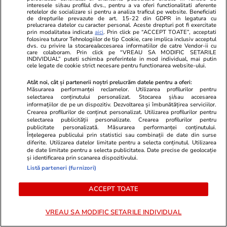
la Guvern până la finalul anului
interesele si/sau profilul dvs., pentru a va oferi functionalitati aferente
și de ce nu pleacă
retelelor de socializare si pentru a analiza traficul pe website. Beneficiati
de drepturile prevazute de art. 15-22 din GDPR in legatura cu
prelucrarea datelor cu caracter personal. Aceste drepturi pot fi exercitate
prin modalitatea indicata
aici
. Prin click pe “ACCEPT TOATE”, acceptati
folosirea tuturor Tehnologiilor de tip Cookie, care implica inclusiv acceptul
dvs. cu privire la stocarea/accesarea informatiilor de catre Vendor-ii cu
Politică
23 iul.
care colaboram. Prin click pe “VREAU SA MODIFIC SETARILE
INDIVIDUAL” puteti schimba preferintele in mod individual, mai putin
cele legate de cookie strict necesare pentru functionarea website-ului.
Ilie Bolojan cere ca declarațiile
de avere ale demnitarilor să fie
Atât noi, cât și partenerii noștri prelucrăm datele pentru a oferi:
Măsurarea performanței reclamelor. Utilizarea profilurilor pentru
publicate pe site-ul ANI: „Vom
selectarea conținutului personalizat. Stocarea și/sau accesarea
susține în Parlament acest
informațiilor de pe un dispozitiv. Dezvoltarea și îmbunătățirea serviciilor.
Crearea profilurilor de conținut personalizat. Utilizarea profilurilor pentru
lucru”
selectarea publicității personalizate. Crearea profilurilor pentru
publicitate personalizată. Măsurarea performanței conținutului.
Înțelegerea publicului prin statistici sau combinații de date din surse
diferite. Utilizarea datelor limitate pentru a selecta conținutul. Utilizarea
de date limitate pentru a selecta publicitatea. Date precise de geolocație
PARTENERI
și identificarea prin scanarea dispozitivului.
Listă parteneri (furnizori)
ACCEPT TOATE
VREAU SA MODIFIC SETARILE INDIVIDUAL