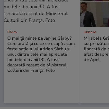
Elle.ro
Unica.ro
O mai ții minte pe Janine Sârbu?
Mirabela Gră
Cum arată și cu ce se ocupă acum
surprinzătoar
fosta soție a lui Adrian Sârbu și
flancată de 
unul dintre cele mai apreciate
aflat despre
modele din anii 90. A fost
de Apel
decorată recent de Ministerul
Culturii din Franța. Foto