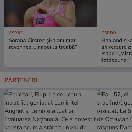
GSP.RO
GSP.RO
Sorana Cîrstea și-a anunțat
Haaland și-a
revenirea: „Înapoi la treabă”
aniversare pe
Isabel: „Via
totdeauna!”
PARTENERI