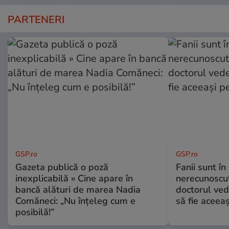
PARTENERI
GSP.ro
GSP.ro
Gazeta publică o poză
Fanii sunt în 
inexplicabilă » Cine apare în
nerecunoscut
bancă alături de marea Nadia
doctorul ved
Comăneci: „Nu înțeleg cum e
să fie aceea
posibilă!”