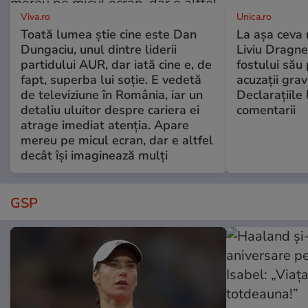
Viva.ro
Unica.ro
Toată lumea știe cine este Dan
La așa ceva 
Dungaciu, unul dintre liderii
Liviu Dragne
partidului AUR, dar iată cine e, de
fostului său 
fapt, superba lui soție. E vedetă
acuzații grav
de televiziune în România, iar un
Declarațiile 
detaliu uluitor despre cariera ei
comentarii
atrage imediat atenția. Apare
mereu pe micul ecran, dar e altfel
decât își imaginează mulți
GSP