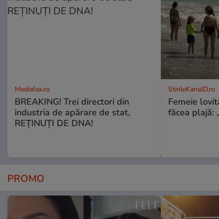
Mediafax.ro
StirileKanalD.ro
BREAKING! Trei directori din
Femeie lovit
industria de apărare de stat,
făcea plajă: „
REȚINUȚI DE DNA!
PROMO