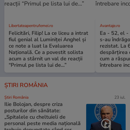
Libertateapentrufemei.ro
Avantaje.ro
Felicitări, Filip! La ce liceu a intrat
Ea - 52, el 
fiul genial al Luminiței Anghel și
s-au îndrăgos
ce note a luat la Evaluarea
rezistat. La 
Națională. Ce a povestit solista
despărțirea 
acum a stârnit un val de reacții
cum a răspu
“Primul pe lista lui de…”
întrebare i
ȘTIRI ROMÂNIA
Știri România
23 iul.
Ilie Bolojan, despre criza
posturilor din sănătate:
„Spitalele cu cheltuieli de
personal peste media națională
trebuie depunctate când cer