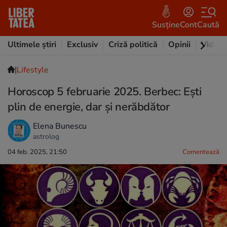
Susține
Cont
Caută
Ultimele știri
Exclusiv
Criză politică
Opinii
Video
|
Lifestyle
Horoscop 5 februarie 2025. Berbec: Ești
plin de energie, dar și nerăbdător
Elena Bunescu
astrolog
04 feb. 2025, 21:50
Comentează