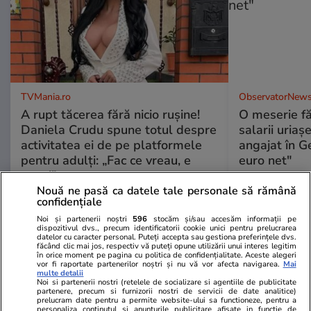
TVMania.ro
ObservatorNews
A rupt tăcerea fără nicio rușine!
O meserie fă
Daniela Crudu spune totul despre
salarii uriaş
activitatea ei de pe platformele
angajat în G
pentru adulți: „Fac ce vreau, e
euro net"
wow!”
Nouă ne pasă ca datele tale personale să rămână
confidențiale
Noi și partenerii noștri
596
stocăm și/sau accesăm informații pe
PARTENERI
dispozitivul dvs., precum identificatorii cookie unici pentru prelucrarea
datelor cu caracter personal. Puteți accepta sau gestiona preferințele dvs.
făcând clic mai jos, respectiv vă puteți opune utilizării unui interes legitim
în orice moment pe pagina cu politica de confidențialitate. Aceste alegeri
vor fi raportate partenerilor noștri și nu vă vor afecta navigarea.
Mai
multe detalii
Noi si partenerii nostri (retelele de socializare si agentiile de publicitate
partenere, precum si furnizorii nostri de servicii de date analitice)
prelucram date pentru a permite website-ului sa functioneze, pentru a
personaliza continutul si anunturile publicitare afisate in functie de