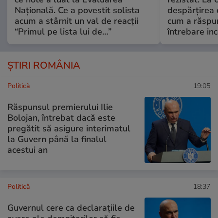
Națională. Ce a povestit solista
despărțirea 
acum a stârnit un val de reacții
cum a răspu
“Primul pe lista lui de…”
întrebare i
ȘTIRI ROMÂNIA
Politică
19:05
Răspunsul premierului Ilie
Bolojan, întrebat dacă este
pregătit să asigure interimatul
la Guvern până la finalul
acestui an
Politică
18:37
Guvernul cere ca declarațiile de