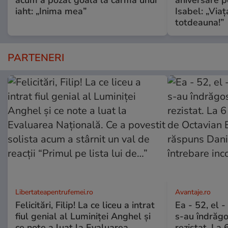
acum a pozat goală la cârma unui
aniversare pe
iaht: „Inima mea”
Isabel: „Via
totdeauna!”
PARTENERI
Libertateapentrufemei.ro
Avantaje.ro
Felicitări, Filip! La ce liceu a intrat
Ea - 52, el 
fiul genial al Luminiței Anghel și
s-au îndrăgos
ce note a luat la Evaluarea
rezistat. La 