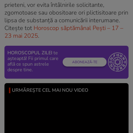
prieteni, vor evita întâlnirile solicitante,
zgomotoase sau obositoare ori plictisitoare prin
lipsa de substanță a comunicării interumane.
Citește tot
Horoscop săptămânal Pești – 17 –
23 mai 2025
.
HOROSCOPUL ZILEI
te
așteaptă! Fii primul care
ABONEAZĂ-TE
află ce spun astrele
despre tine.
URMĂREȘTE CEL MAI NOU VIDEO