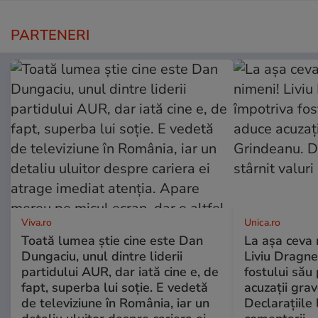
PARTENERI
Viva.ro
Unica.ro
Toată lumea știe cine este Dan
La așa ceva 
Dungaciu, unul dintre liderii
Liviu Dragne
partidului AUR, dar iată cine e, de
fostului său 
fapt, superba lui soție. E vedetă
acuzații grav
de televiziune în România, iar un
Declarațiile 