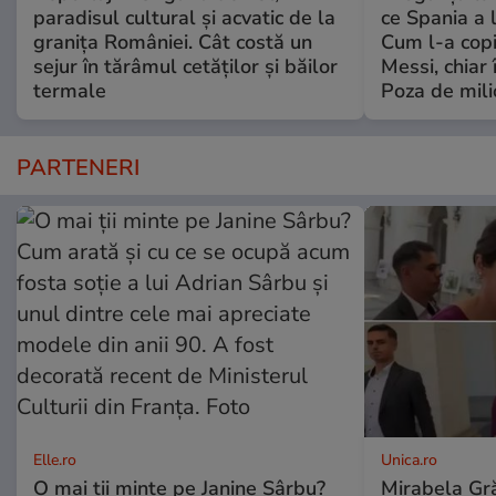
paradisul cultural și acvatic de la
ce Spania a 
granița României. Cât costă un
Cum l-a copi
sejur în tărâmul cetăților și băilor
Messi, chiar 
termale
Poza de mili
PARTENERI
Elle.ro
Unica.ro
O mai ții minte pe Janine Sârbu?
Mirabela Gră