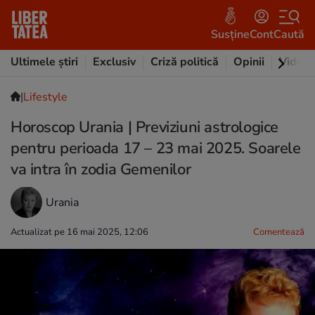
Susține
Cont
Caută
Ultimele știri
Exclusiv
Criză politică
Opinii
Video
|
Lifestyle
Horoscop Urania | Previziuni astrologice
pentru perioada 17 – 23 mai 2025. Soarele
va intra în zodia Gemenilor
Urania
Actualizat pe 16 mai 2025, 12:06
Comentează