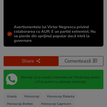
Avertismentele lui Victor Negrescu privind
colaborarea cu AUR: E un partid extremist. Nu
va pierde din sprijinul popular dacă intră la
guvernare
Share
Comentează
Abonați-vă la canalul Libertatea de WhatsApp pentru
a fi la curent cu ultimele informații
Urania
Horoscop
Horoscop Balanta
Horoscop Berbec
Horoscop Capricorn