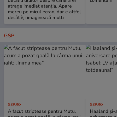
detaliu uluitor despre cariera ei
comentarii
atrage imediat atenția. Apare
mereu pe micul ecran, dar e altfel
decât își imaginează mulți
GSP
GSP.RO
GSP.RO
A făcut striptease pentru Mutu,
Haaland și-a