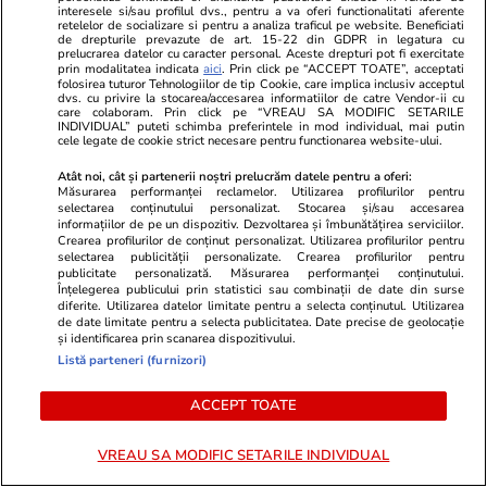
interesele si/sau profilul dvs., pentru a va oferi functionalitati aferente
retelelor de socializare si pentru a analiza traficul pe website. Beneficiati
de drepturile prevazute de art. 15-22 din GDPR in legatura cu
prelucrarea datelor cu caracter personal. Aceste drepturi pot fi exercitate
prin modalitatea indicata
aici
. Prin click pe “ACCEPT TOATE”, acceptati
folosirea tuturor Tehnologiilor de tip Cookie, care implica inclusiv acceptul
dvs. cu privire la stocarea/accesarea informatiilor de catre Vendor-ii cu
care colaboram. Prin click pe “VREAU SA MODIFIC SETARILE
INDIVIDUAL” puteti schimba preferintele in mod individual, mai putin
cele legate de cookie strict necesare pentru functionarea website-ului.
GSP.ro
GSP.ro
Gazeta publică o poză
Fanii sunt în 
Atât noi, cât și partenerii noștri prelucrăm datele pentru a oferi:
Măsurarea performanței reclamelor. Utilizarea profilurilor pentru
inexplicabilă » Cine apare în
nerecunoscut
selectarea conținutului personalizat. Stocarea și/sau accesarea
bancă alături de marea Nadia
doctorul ved
informațiilor de pe un dispozitiv. Dezvoltarea și îmbunătățirea serviciilor.
Crearea profilurilor de conținut personalizat. Utilizarea profilurilor pentru
Comăneci: „Nu înțeleg cum e
să fie aceea
selectarea publicității personalizate. Crearea profilurilor pentru
posibilă!”
publicitate personalizată. Măsurarea performanței conținutului.
Înțelegerea publicului prin statistici sau combinații de date din surse
diferite. Utilizarea datelor limitate pentru a selecta conținutul. Utilizarea
de date limitate pentru a selecta publicitatea. Date precise de geolocație
și identificarea prin scanarea dispozitivului.
Listă parteneri (furnizori)
ACCEPT TOATE
VREAU SA MODIFIC SETARILE INDIVIDUAL