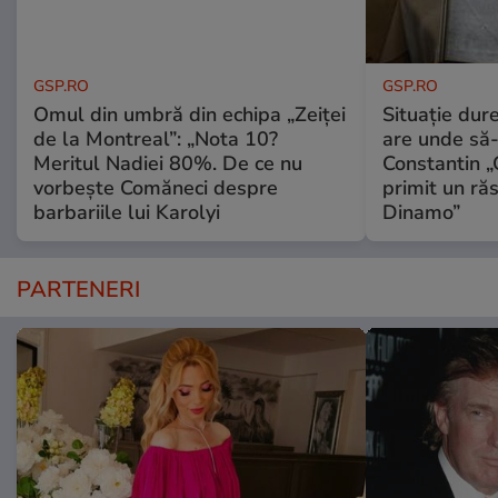
GSP.RO
GSP.RO
Omul din umbră din echipa „Zeiței
Situație dur
de la Montreal”: „Nota 10?
are unde să-
Meritul Nadiei 80%. De ce nu
Constantin 
vorbește Comăneci despre
primit un ră
barbariile lui Karolyi
Dinamo”
PARTENERI