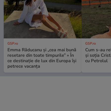
GSP.ro
GSP.ro
Emma Răducanu și „cea mai bună
Cum s-au re
resetare din toate timpurile” » În
și soția Cris
ce destinație de lux din Europa își
cu Petrolul
petrece vacanța