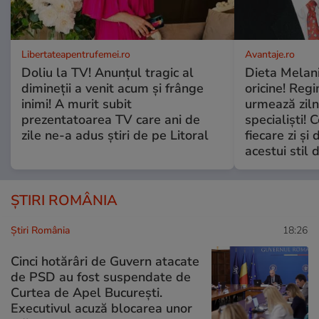
Libertateapentrufemei.ro
Avantaje.ro
Doliu la TV! Anunțul tragic al
Dieta Melan
dimineții a venit acum și frânge
oricine! Regi
inimi! A murit subit
urmează zilni
prezentatoarea TV care ani de
specialiști! 
zile ne-a adus știri de pe Litoral
fiecare zi și 
acestui stil 
ȘTIRI ROMÂNIA
Știri România
18:26
Cinci hotărâri de Guvern atacate
de PSD au fost suspendate de
Curtea de Apel București.
Executivul acuză blocarea unor