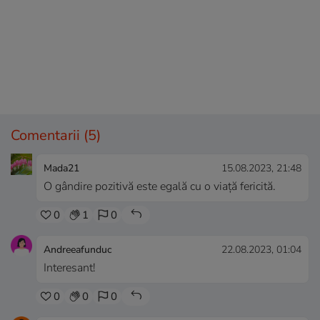
Comentarii
(5)
Mada21
15.08.2023, 21:48
O gândire pozitivă este egală cu o viață fericită.
0
1
0
Andreeafunduc
22.08.2023, 01:04
Interesant!
0
0
0