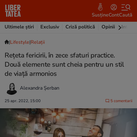
Susține
Cont
Caută
Ultimele știri
Exclusiv
Criză politică
Opinii
Intervi
|
Lifestyle
|
Relații
Rețeta fericirii, în zece sfaturi practice.
Două elemente sunt cheia pentru un stil
de viață armonios
Alexandra Șerban
25 apr. 2022, 15:00
5 comentarii