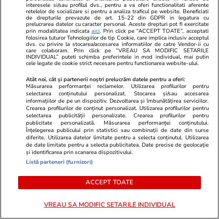
interesele si/sau profilul dvs., pentru a va oferi functionalitati aferente
retelelor de socializare si pentru a analiza traficul pe website. Beneficiati
Advertorial
Advertorial
de drepturile prevazute de art. 15-22 din GDPR in legatura cu
prelucrarea datelor cu caracter personal. Aceste drepturi pot fi exercitate
Smart is the new chic: Cum ne
Înscrie-te ac
prin modalitatea indicata
aici
. Prin click pe “ACCEPT TOATE”, acceptati
ajută tehnologia să ne reinventăm
voucher de 5
folosirea tuturor Tehnologiilor de tip Cookie, care implica inclusiv acceptul
dvs. cu privire la stocarea/accesarea informatiilor de catre Vendor-ii cu
care colaboram. Prin click pe “VREAU SA MODIFIC SETARILE
INDIVIDUAL” puteti schimba preferintele in mod individual, mai putin
cele legate de cookie strict necesare pentru functionarea website-ului.
PARTENERI
Atât noi, cât și partenerii noștri prelucrăm datele pentru a oferi:
Măsurarea performanței reclamelor. Utilizarea profilurilor pentru
selectarea conținutului personalizat. Stocarea și/sau accesarea
informațiilor de pe un dispozitiv. Dezvoltarea și îmbunătățirea serviciilor.
Crearea profilurilor de conținut personalizat. Utilizarea profilurilor pentru
selectarea publicității personalizate. Crearea profilurilor pentru
publicitate personalizată. Măsurarea performanței conținutului.
Înțelegerea publicului prin statistici sau combinații de date din surse
diferite. Utilizarea datelor limitate pentru a selecta conținutul. Utilizarea
de date limitate pentru a selecta publicitatea. Date precise de geolocație
și identificarea prin scanarea dispozitivului.
Listă parteneri (furnizori)
ACCEPT TOATE
Wowbiz.ro
Redactia.ro
VREAU SA MODIFIC SETARILE INDIVIDUAL
Petrișor Ruge, mesaj emoționant
Ce să pui în 