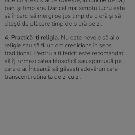
face cu acest sfat ce dorește, în funcție de câți
bani și timp are. Dar cel mai simplu lucru este
să încerci să mergi pe jos timp de o oră și să
citești de plăcere timp de o oră pe zi.
4. Practică-ți religia.
Nu este nevoie să ai o
religie sau să fii un om credicions în sens
tradițional. Pentru a fi fericit este recomandat
să îți urmezi calea filosofică sau spirituală pe
care o ai. Încearcă să găsești adevăruri care
transcent rutina ta de zi cu zi.