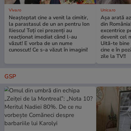
Viva.ro
Unica.ro
Neașteptat cine a venit la cimitir,
Așa arată az
la parastasul de un an pentru Ion
din România!
Iliescu! Toți cei prezenți au
excentrice pe
reacționat imediat când l-au
devenit cel 
văzut! E vorba de un nume
Uită-te bine 
cunoscut! Ce s-a văzut în imagini!
cine e în poz
zile la TV!!
GSP