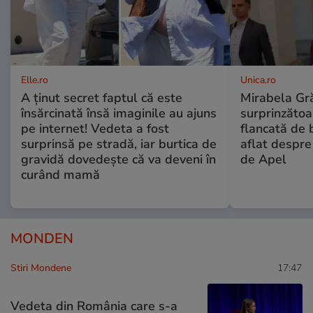
Elle.ro
Unica.ro
A ținut secret faptul că este
Mirabela Gră
însărcinată însă imaginile au ajuns
surprinzătoar
pe internet! Vedeta a fost
flancată de 
surprinsă pe stradă, iar burtica de
aflat despre
gravidă dovedește că va deveni în
de Apel
curând mamă
MONDEN
Stiri Mondene
17:47
Vedeta din România care s-a