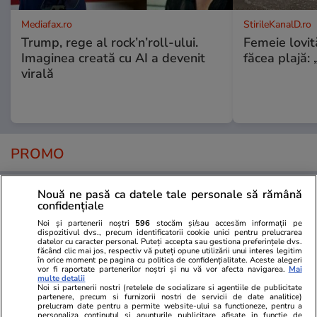
Mediafax.ro
StirileKanalD.ro
Trump, rege al rock’n’roll-ului.
Femeie lovit
Imaginea creată cu AI a devenit
făcea plajă: „
virală
PROMO
Nouă ne pasă ca datele tale personale să rămână
confidențiale
Noi și partenerii noștri
596
stocăm și/sau accesăm informații pe
dispozitivul dvs., precum identificatorii cookie unici pentru prelucrarea
datelor cu caracter personal. Puteți accepta sau gestiona preferințele dvs.
făcând clic mai jos, respectiv vă puteți opune utilizării unui interes legitim
în orice moment pe pagina cu politica de confidențialitate. Aceste alegeri
vor fi raportate partenerilor noștri și nu vă vor afecta navigarea.
Mai
multe detalii
Noi si partenerii nostri (retelele de socializare si agentiile de publicitate
partenere, precum si furnizorii nostri de servicii de date analitice)
prelucram date pentru a permite website-ului sa functioneze, pentru a
personaliza continutul si anunturile publicitare afisate in functie de