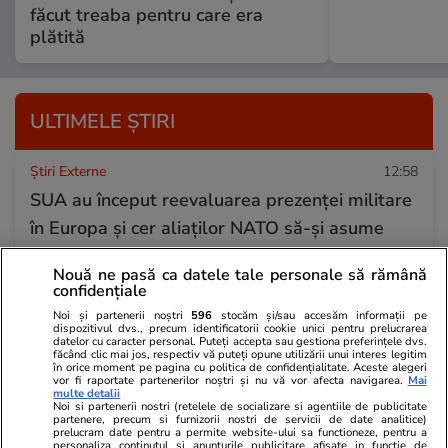
făcut treaba pentru care era
plătită
ULTIMELE ȘTIRI
Știri Externe
12:58
SUA au început reevaluarea prezenței militare
în Europa și cer aliaților NATO să-și asume
apărarea
Nouă ne pasă ca datele tale personale să rămână
confidențiale
Noi și partenerii noștri
596
stocăm și/sau accesăm informații pe
Știri România
12:51
dispozitivul dvs., precum identificatorii cookie unici pentru prelucrarea
datelor cu caracter personal. Puteți accepta sau gestiona preferințele dvs.
Vremea în august 2026. ANM anunță
făcând clic mai jos, respectiv vă puteți opune utilizării unui interes legitim
în orice moment pe pagina cu politica de confidențialitate. Aceste alegeri
temperaturi extreme în ultima lună de vară:
vor fi raportate partenerilor noștri și nu vă vor afecta navigarea.
Mai
multe detalii
„Un val de căldură intens și persistent”
Noi si partenerii nostri (retelele de socializare si agentiile de publicitate
partenere, precum si furnizorii nostri de servicii de date analitice)
prelucram date pentru a permite website-ului sa functioneze, pentru a
personaliza continutul si anunturile publicitare afisate in functie de