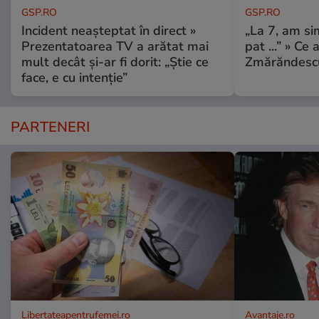
GSP.RO
GSP.RO
Incident neașteptat în direct »
„La 7, am si
Prezentatoarea TV a arătat mai
pat ...” » Ce 
mult decât și-ar fi dorit: „Știe ce
Zmărăndescu
face, e cu intenție”
PARTENERI
Libertateapentrufemei.ro
Avantaje.ro