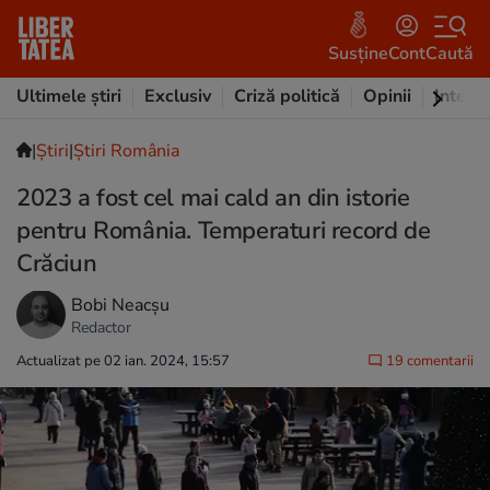
Susține
Cont
Caută
Ultimele știri
Exclusiv
Criză politică
Opinii
Intervi
|
Ştiri
|
Știri România
2023 a fost cel mai cald an din istorie
pentru România. Temperaturi record de
Crăciun
Bobi Neacșu
Redactor
Actualizat pe 02 ian. 2024, 15:57
19 comentarii