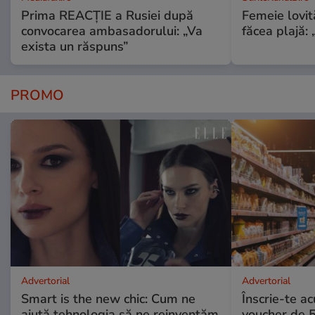
Prima REACȚIE a Rusiei după
Femeie lovit
convocarea ambasadorului: „Va
făcea plajă: „
exista un răspuns”
PROMO
Advertorial
Advertorial
Smart is the new chic: Cum ne
Înscrie-te ac
ajută tehnologia să ne reinventăm
voucher de 5