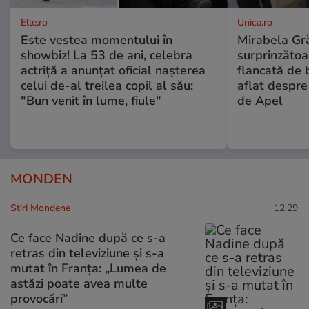
Elle.ro
Unica.ro
Este vestea momentului în
Mirabela Gră
showbiz! La 53 de ani, celebra
surprinzătoar
actriță a anunțat oficial nașterea
flancată de 
celui de-al treilea copil al său:
aflat despre
"Bun venit în lume, fiule"
de Apel
MONDEN
Stiri Mondene
12:29
Ce face Nadine după ce s-a
retras din televiziune și s-a
mutat în Franța: „Lumea de
astăzi poate avea multe
provocări”