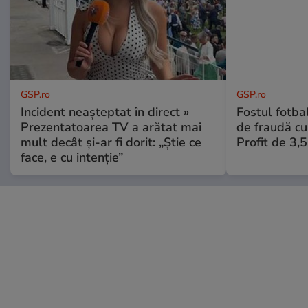
GSP.ro
GSP.ro
Incident neașteptat în direct »
Fostul fotba
Prezentatoarea TV a arătat mai
de fraudă cu 
mult decât și-ar fi dorit: „Știe ce
Profit de 3,
face, e cu intenție”