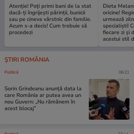
Atenție! Poți primi bani de la stat
Dieta Melan
dacă-ți îngrijești părinții, bunicii
oricine! Regi
sau pe cineva vârstnic din familie.
urmează zilni
Acum s-a decis! Cum trebuie să
specialiști! 
procedezi
fiecare zi și 
acestui stil 
ȘTIRI ROMÂNIA
Politică
06:21
Sorin Grindeanu anunță data la
care România ar putea avea un
nou Guvern: „Nu rămânem în
acest blocaj”