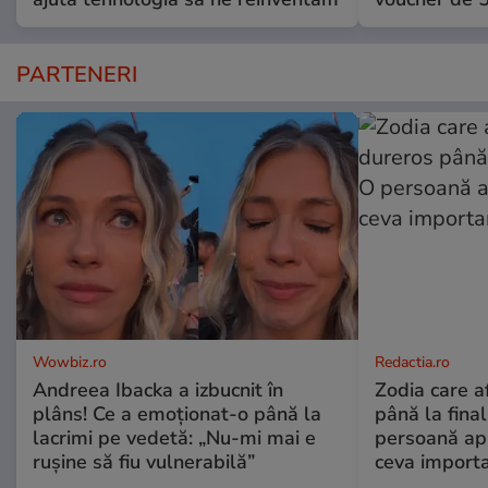
PARTENERI
Wowbiz.ro
Redactia.ro
Andreea Ibacka a izbucnit în
Zodia care a
plâns! Ce a emoționat-o până la
până la fina
lacrimi pe vedetă: „Nu-mi mai e
persoană apr
rușine să fiu vulnerabilă”
ceva import