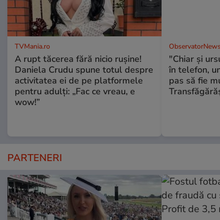
TVMania.ro
ObservatorNews
A rupt tăcerea fără nicio rușine!
"Chiar și urs
Daniela Crudu spune totul despre
în telefon, u
activitatea ei de pe platformele
pas să fie m
pentru adulți: „Fac ce vreau, e
Transfăgără
wow!”
PARTENERI