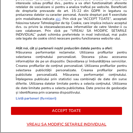
interesele si/sau profilul dvs., pentru a va oferi functionalitati aferente
Stiri Mondene
12:29
retelelor de socializare si pentru a analiza traficul pe website. Beneficiati
de drepturile prevazute de art. 15-22 din GDPR in legatura cu
Ce face Nadine după ce s-a retras din
prelucrarea datelor cu caracter personal. Aceste drepturi pot fi exercitate
prin modalitatea indicata
aici
. Prin click pe “ACCEPT TOATE”, acceptati
televiziune și s-a mutat în Franța: „Lumea de
folosirea tuturor Tehnologiilor de tip Cookie, care implica inclusiv acceptul
dvs. cu privire la stocarea/accesarea informatiilor de catre Vendor-ii cu
astăzi poate avea multe provocări”
care colaboram. Prin click pe “VREAU SA MODIFIC SETARILE
INDIVIDUAL” puteti schimba preferintele in mod individual, mai putin
cele legate de cookie strict necesare pentru functionarea website-ului.
Atât noi, cât și partenerii noștri prelucrăm datele pentru a oferi:
Știri Locale
12:22
Măsurarea performanței reclamelor. Utilizarea profilurilor pentru
În județul Brașov se află „Bătrânul Carpaților”,
selectarea conținutului personalizat. Stocarea și/sau accesarea
informațiilor de pe un dispozitiv. Dezvoltarea și îmbunătățirea serviciilor.
cel mai vechi copac din țară. Gorunul secular
Crearea profilurilor de conținut personalizat. Utilizarea profilurilor pentru
selectarea publicității personalizate. Crearea profilurilor pentru
are peste 900 de ani
publicitate personalizată. Măsurarea performanței conținutului.
Înțelegerea publicului prin statistici sau combinații de date din surse
diferite. Utilizarea datelor limitate pentru a selecta conținutul. Utilizarea
de date limitate pentru a selecta publicitatea. Date precise de geolocație
Citește mai multe
și identificarea prin scanarea dispozitivului.
Listă parteneri (furnizori)
ACCEPT TOATE
TRENDING
VREAU SA MODIFIC SETARILE INDIVIDUAL
Știri România
07:45