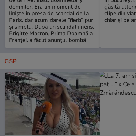
de la nivel înalt, doamnelor și
în București,
domnilor. Era un moment de
găsită ulter
liniște în presa de scandal de la
clipe din via
Paris, dar acum ziarele ”fierb” pur
chiar și pe a
și simplu. După un scandal imens,
Brigitte Macron, Prima Doamnă a
Franței, a făcut anunțul bombă
GSP