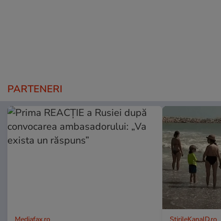
PARTENERI
Mediafax.ro
StirileKanalD.ro