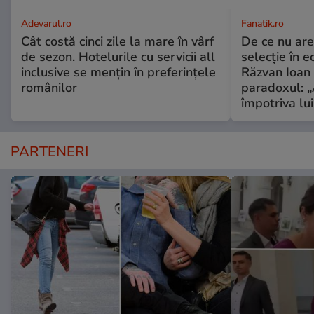
Adevarul.ro
Fanatik.ro
Cât costă cinci zile la mare în vârf
De ce nu are
de sezon. Hotelurile cu servicii all
selecție în e
inclusive se mențin în preferințele
Răzvan Ioan 
românilor
paradoxul: „
împotriva lu
PARTENERI