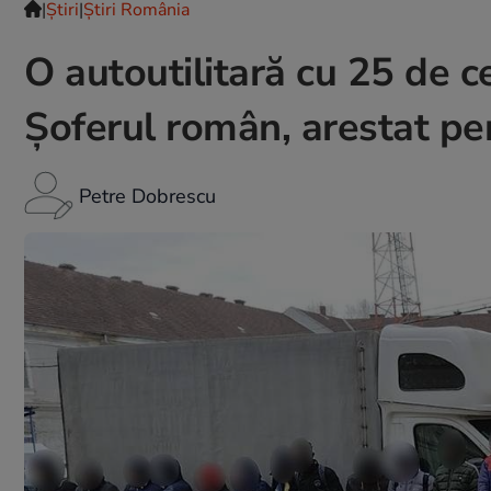
|
Ştiri
|
Știri România
O autoutilitară cu 25 de ce
Șoferul român, arestat pen
Petre Dobrescu