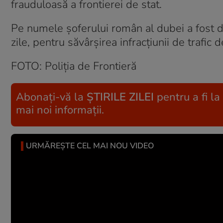
frauduloasă a frontierei de stat.
Pe numele șoferului român al dubei a fost d
zile, pentru săvârșirea infracțiunii de trafic 
FOTO: Poliția de Frontieră
Abonați-vă la
ȘTIRILE ZILEI
pentru a fi la
mai noi informații.
URMĂREȘTE CEL MAI NOU VIDEO