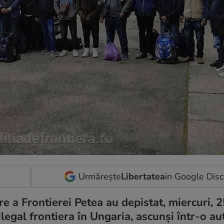
Urmărește
Libertatea
in Google Dis
re a Frontierei Petea au depistat, miercuri, 
ilegal frontiera în Ungaria, ascunşi într-o au