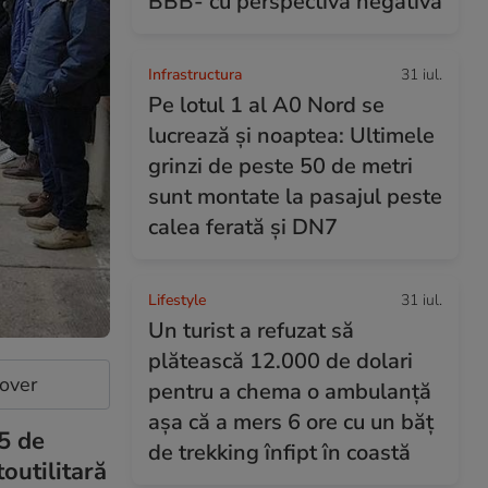
BBB- cu perspectivă negativă
Infrastructura
31 iul.
Pe lotul 1 al A0 Nord se
lucrează și noaptea: Ultimele
grinzi de peste 50 de metri
sunt montate la pasajul peste
calea ferată și DN7
Lifestyle
31 iul.
Un turist a refuzat să
plătească 12.000 de dolari
cover
pentru a chema o ambulanță
așa că a mers 6 ore cu un băț
25 de
de trekking înfipt în coastă
toutilitară