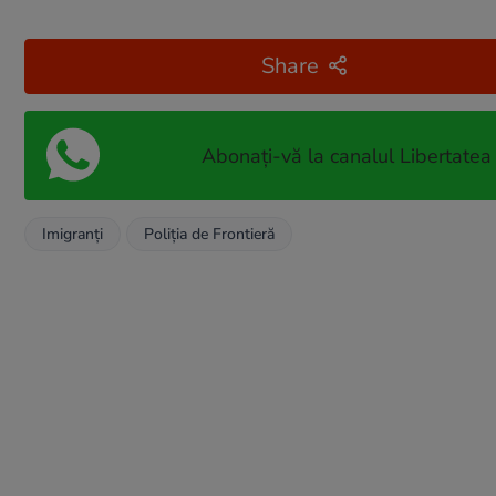
Share
Abonați-vă la canalul Libertatea
Imigranți
Poliția de Frontieră