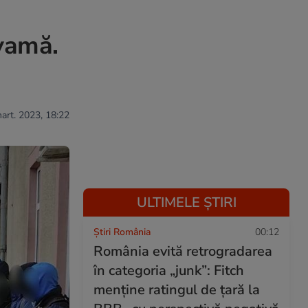
 vamă.
mart. 2023, 18:22
ULTIMELE ȘTIRI
Știri România
00:12
România evită retrogradarea
în categoria „junk”: Fitch
menține ratingul de țară la