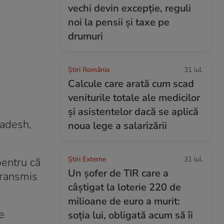
vechi devin excepție, reguli
noi la pensii și taxe pe
drumuri
Știri România
31 iul.
Calcule care arată cum scad
veniturile totale ale medicilor
și asistentelor dacă se aplică
gladesh,
noua lege a salarizării
Știri Externe
31 iul.
pentru că
Un șofer de TIR care a
transmis
câștigat la loterie 220 de
milioane de euro a murit:
e
soția lui, obligată acum să îi