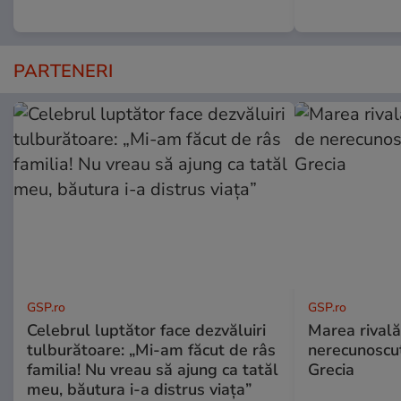
PARTENERI
GSP.ro
GSP.ro
Celebrul luptător face dezvăluiri
Marea rivală
tulburătoare: „Mi-am făcut de râs
nerecunoscut
familia! Nu vreau să ajung ca tatăl
Grecia
meu, băutura i-a distrus viața”