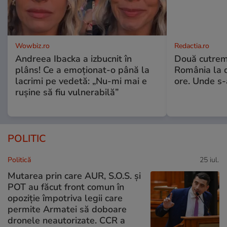
Wowbiz.ro
Redactia.ro
Andreea Ibacka a izbucnit în
Două cutrem
plâns! Ce a emoționat-o până la
România la d
lacrimi pe vedetă: „Nu-mi mai e
ore. Unde s
rușine să fiu vulnerabilă”
POLITIC
Politică
25 iul.
Mutarea prin care AUR, S.O.S. și
POT au făcut front comun în
opoziție împotriva legii care
permite Armatei să doboare
dronele neautorizate. CCR a