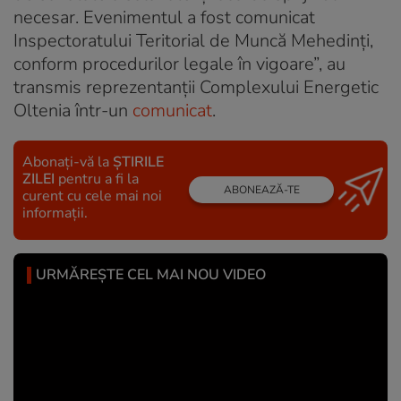
necesar. Evenimentul a fost comunicat
Inspectoratului Teritorial de Muncă Mehedinți,
conform procedurilor legale în vigoare”, au
transmis reprezentanții Complexului Energetic
Oltenia într-un
comunicat
.
Abonați-vă la
ȘTIRILE
ZILEI
pentru a fi la
ABONEAZĂ-TE
curent cu cele mai noi
informații.
URMĂREȘTE CEL MAI NOU VIDEO