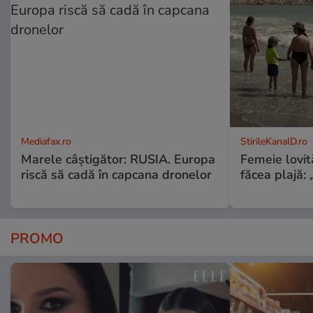
Mediafax.ro
StirileKanalD.ro
Marele câștigător: RUSIA. Europa
Femeie lovit
riscă să cadă în capcana dronelor
făcea plajă: „
PROMO