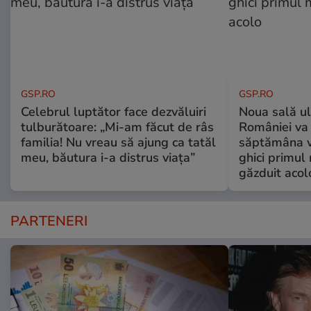
GSP.RO
GSP.RO
Celebrul luptător face dezvăluiri
Noua sală u
tulburătoare: „Mi-am făcut de râs
României va 
familia! Nu vreau să ajung ca tatăl
săptămâna vi
meu, băutura i-a distrus viața”
ghici primul 
găzduit acol
PARTENERI