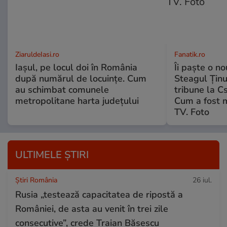
ZiaruldeIasi.ro
Fanatik.ro
Iașul, pe locul doi în România
Îi paște o no
după numărul de locuințe. Cum
Steagul Ținut
au schimbat comunele
tribune la C
metropolitane harta județului
Cum a fost 
TV. Foto
ULTIMELE ȘTIRI
Știri România
26 iul.
Rusia „testează capacitatea de ripostă a
României, de asta au venit în trei zile
consecutive”, crede Traian Băsescu