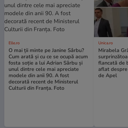
Elle.ro
Unica.ro
O mai ții minte pe Janine Sârbu?
Mirabela Gră
Cum arată și cu ce se ocupă acum
surprinzătoar
fosta soție a lui Adrian Sârbu și
flancată de 
unul dintre cele mai apreciate
aflat despre
modele din anii 90. A fost
de Apel
decorată recent de Ministerul
Culturii din Franța. Foto