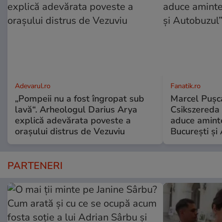
Adevarul.ro
Fanatik.ro
„Pompeii nu a fost îngropat sub
Marcel Pușca
lavă“. Arheologul Darius Arya
Csikszereda 
explică adevărata poveste a
aduce amint
orașului distrus de Vezuviu
București și
PARTENERI