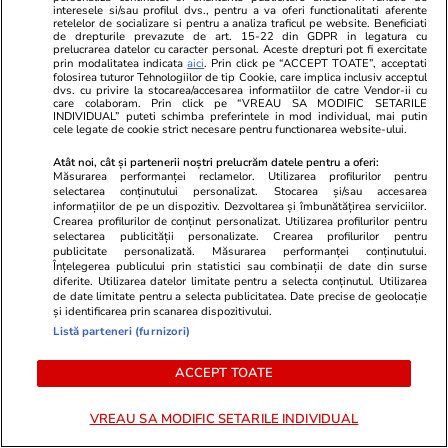
interesele si/sau profilul dvs., pentru a va oferi functionalitati aferente
retelelor de socializare si pentru a analiza traficul pe website. Beneficiati
de drepturile prevazute de art. 15-22 din GDPR in legatura cu
prelucrarea datelor cu caracter personal. Aceste drepturi pot fi exercitate
prin modalitatea indicata
aici
. Prin click pe “ACCEPT TOATE”, acceptati
folosirea tuturor Tehnologiilor de tip Cookie, care implica inclusiv acceptul
dvs. cu privire la stocarea/accesarea informatiilor de catre Vendor-ii cu
care colaboram. Prin click pe “VREAU SA MODIFIC SETARILE
INDIVIDUAL” puteti schimba preferintele in mod individual, mai putin
cele legate de cookie strict necesare pentru functionarea website-ului.
Vacanțe și Cultură
26 iul.
Sănătate și Fitn
Atât noi, cât și partenerii noștri prelucrăm datele pentru a oferi:
Satul-fantomă din Spania readus
Testul genom
Măsurarea performanței reclamelor. Utilizarea profilurilor pentru
selectarea conținutului personalizat. Stocarea și/sau accesarea
la viață: povestea El Acebuchal
dacă o pacie
informațiilor de pe un dispozitiv. Dezvoltarea și îmbunătățirea serviciilor.
din Munții Malaga
are nevoie d
Crearea profilurilor de conținut personalizat. Utilizarea profilurilor pentru
selectarea publicității personalizate. Crearea profilurilor pentru
publicitate personalizată. Măsurarea performanței conținutului.
Înțelegerea publicului prin statistici sau combinații de date din surse
diferite. Utilizarea datelor limitate pentru a selecta conținutul. Utilizarea
de date limitate pentru a selecta publicitatea. Date precise de geolocație
și identificarea prin scanarea dispozitivului.
Listă parteneri (furnizori)
Horoscop
25 iul.
ACCEPT TOATE
Horoscop 26 iulie 2026. Racii
încep o perioadă mai dificilă în
VREAU SA MODIFIC SETARILE INDIVIDUAL
relația cu superiorii, poate și pe