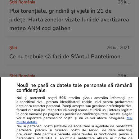
Știri România
26 iul.
Ploi torențiale, grindină și vijelii în 21 de
județe. Harta zonelor vizate luni de avertizarea
meteo ANM cod galben
Ştiri
26 iul. 2021
Ce nu trebuie să faci de Sfântul Pantelimon
Știri România
26 iul.
Rezultatele Loto 6/49 din 26 iulie 2026.
Nouă ne pasă ca datele tale personale să rămână
confidențiale
Numerele câștigătoare extrase duminică
Noi și partenerii noștri
596
stocăm și/sau accesăm informații pe
dispozitivul dvs., precum identificatorii cookie unici pentru prelucrarea
datelor cu caracter personal. Puteți accepta sau gestiona preferințele dvs.
făcând clic mai jos, respectiv vă puteți opune utilizării unui interes legitim
în orice moment pe pagina cu politica de confidențialitate. Aceste alegeri
vor fi raportate partenerilor noștri și nu vă vor afecta navigarea.
Mai
multe detalii
Noi si partenerii nostri (retelele de socializare si agentiile de publicitate
partenere, precum si furnizorii nostri de servicii de date analitice)
prelucram date pentru a permite website-ului sa functioneze, pentru a
personaliza continutul si anunturile publicitare afisate in functie de