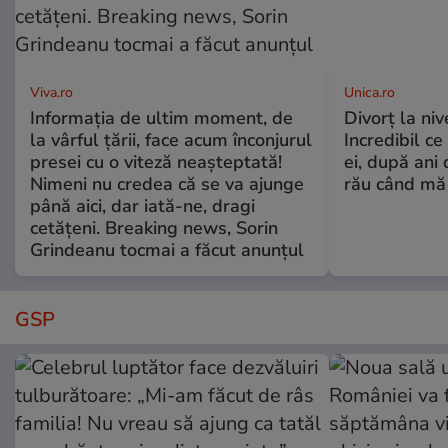
Viva.ro
Unica.ro
Informația de ultim moment, de
Divorț la nive
la vârful țării, face acum înconjurul
Incredibil ce
presei cu o viteză neașteptată!
ei, după ani 
Nimeni nu credea că se va ajunge
rău când mă
până aici, dar iată-ne, dragi
cetățeni. Breaking news, Sorin
Grindeanu tocmai a făcut anunțul
GSP