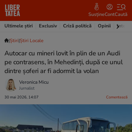
Susține
Cont
Caută
Ultimele știri
Exclusiv
Criză politică
Opinii
Intervi
|
Ştiri
|
Știri Locale
Autocar cu mineri lovit în plin de un Audi
pe contrasens, în Mehedinți, după ce unul
dintre șoferi ar fi adormit la volan
Veronica Micu
Jurnalist
30 mai 2026, 14:07
Comentează