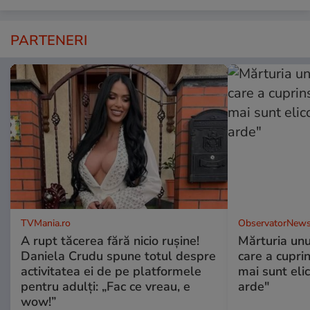
PARTENERI
TVMania.ro
ObservatorNews
A rupt tăcerea fără nicio rușine!
Mărturia unu
Daniela Crudu spune totul despre
care a cupri
activitatea ei de pe platformele
mai sunt eli
pentru adulți: „Fac ce vreau, e
arde"
wow!”