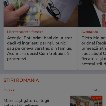
Libertateapentrufemei.ro
Avantaje.ro
Atenție! Poți primi bani de la stat
Dieta Melan
dacă-ți îngrijești părinții, bunicii
oricine! Regi
sau pe cineva vârstnic din familie.
urmează zilni
Acum s-a decis! Cum trebuie să
specialiști! 
procedezi
fiecare zi și 
acestui stil 
ȘTIRI ROMÂNIA
Politică
24 iul.
Analiză
Marii câștigători ai legii
salarizării unitare: